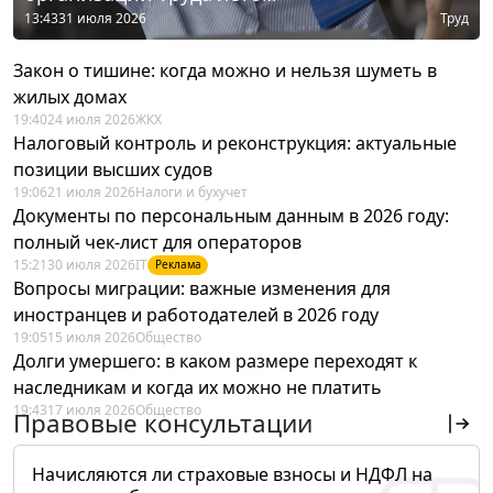
13:43
31 июля 2026
Труд
Закон о тишине: когда можно и нельзя шуметь в
жилых домах
19:40
24 июля 2026
ЖКХ
Налоговый контроль и реконструкция: актуальные
позиции высших судов
19:06
21 июля 2026
Налоги и бухучет
Документы по персональным данным в 2026 году:
полный чек-лист для операторов
15:21
30 июля 2026
IT
Реклама
Вопросы миграции: важные изменения для
иностранцев и работодателей в 2026 году
19:05
15 июля 2026
Общество
Долги умершего: в каком размере переходят к
наследникам и когда их можно не платить
19:43
17 июля 2026
Общество
Правовые консультации
Начисляются ли страховые взносы и НДФЛ на