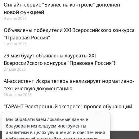
Онлайн-сервис "Бизнес на контроле" дополнен
новой функцией
9 июня 2026
Объявлены победители XXI Всероссийского конкурса
"Правовая Россия"
1 июня 2026
29 мая будут объявлены лауреаты XXI
Всероссийского конкурса "Правовая Россия"!
27 мая 2026
AI-ассистент Искра теперь анализирует нормативно-
техническую документацию
28 апреля 2026
"ГАРАНТ Электронный экспресс" провел обучающий
вебинар по работе с AI-ассистентом Искра
Мы обрабатываем локальные данные
23 апреля 2026
браузера и используем инструменты
аналитики в целях улучшения и обеспечения
работоспособности сайта, статистических