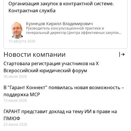
Организация закупок в контрактной системе.
Контрактная служба
Кузнецов Кирилл Владимирович
Руководитель консультационной практики и
генеральный директор Центра эффективных закупок
Tendery.ru, ведущий эксперт РАНХиГС при Президенте
10 августа 2026
РФ
Новости компании
Стартовала регистрация участников на X
Всероссийский юридический форум
30 июля 2026
В "Гарант Коннект" появилась новая возможность –
поддержка MCP
15 июля 2026
ГАРАНТ представит доклад на тему ИИ в праве на
ПМЮФ
23 июня 2026