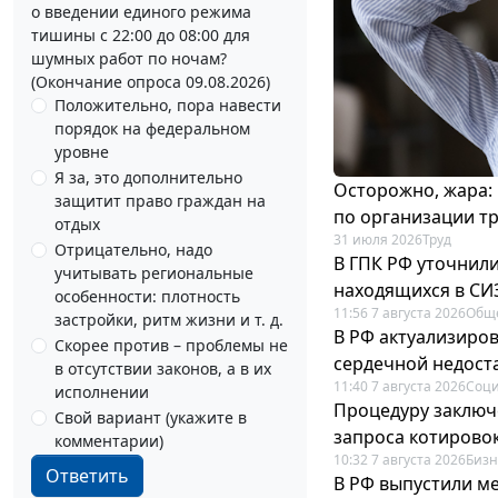
о введении единого режима
тишины с 22:00 до 08:00 для
шумных работ по ночам?
(Окончание опроса 09.08.2026)
Положительно, пора навести
порядок на федеральном
уровне
Я за, это дополнительно
Осторожно, жара:
защитит право граждан на
по организации т
отдых
31 июля 2026
Труд
Отрицательно, надо
В ГПК РФ уточнил
учитывать региональные
находящихся в СИ
особенности: плотность
11:56 7 августа 2026
Общ
застройки, ритм жизни и т. д.
В РФ актуализиро
Скорее против – проблемы не
сердечной недост
в отсутствии законов, а в их
11:40 7 августа 2026
Соци
исполнении
Процедуру заключ
Свой вариант (укажите в
запроса котирово
комментарии)
10:32 7 августа 2026
Бизн
Ответить
В РФ выпустили ме