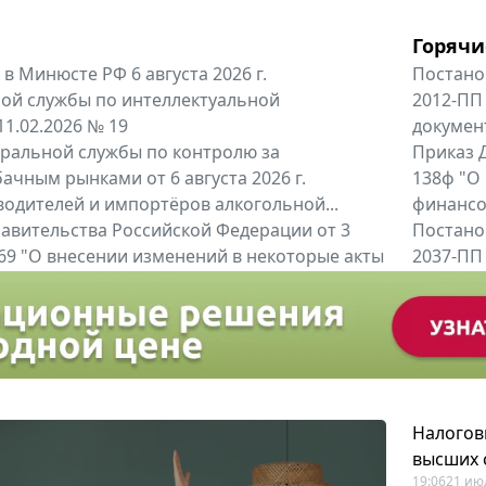
Горячи
в Минюсте РФ 6 августа 2026 г.
Постано
ой службы по интеллектуальной
2012-ПП
11.02.2026 № 19
докумен
альной службы по контролю за
Приказ Д
ачным рынками от 6 августа 2026 г.
138ф "О
одителей и импортёров алкогольной...
финансов
авительства Российской Федерации от 3
Постано
 969 "О внесении изменений в некоторые акты
2037-ПП
ссийской Федерации"
Правител
енты
Все регио
Налогов
высших 
19:06
21 ию