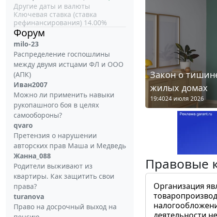
Другие даты и валюты
Ключевая ставка (ставка
рефинансирования) 14.00%
Форум
milo-23
Распределение госпошлины
между двумя истцами ФЛ и ООО
Закон о тишине
(АПК)
Иван2007
жилых домах
Можно ли применить навыки
19:40
24 июля 2026
рукопашного боя в целях
самообороны?
qvaro
Претензия о нарушении
авторских прав Маша и Медведь
Жанна_088
Правовые 
Родители выживают из
квартиры. Как защитить свои
Организация яв
права?
товаропроизвод
turanova
налогообложени
Право на досрочный выход на
деятельности не
пенсию