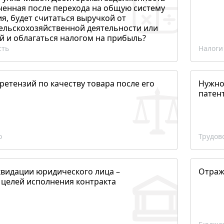
ченная после перехода на общую систему
, будет считаться выручкой от
сельскохозяйственной деятельности или
й и облагаться налогом на прибыль?
сть
Налоги
етензий по качеству товара после его
Нужно
патен
о
Трудов
квидации юридического лица –
Отраж
 целей исполнения контракта