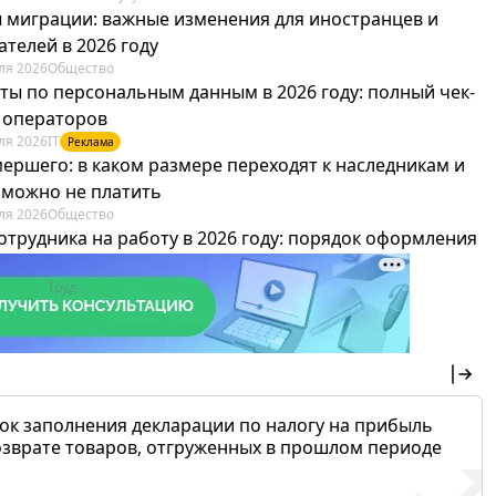
 миграции: важные изменения для иностранцев и
телей в 2026 году
ля 2026
Общество
ты по персональным данным в 2026 году: полный чек-
я операторов
ля 2026
IT
Реклама
мершего: в каком размере переходят к наследникам и
х можно не платить
ля 2026
Общество
отрудника на работу в 2026 году: порядок оформления
овика и бухгалтера
ля 2026
Труд
Реклама
ок заполнения декларации по налогу на прибыль
озврате товаров, отгруженных в прошлом периоде