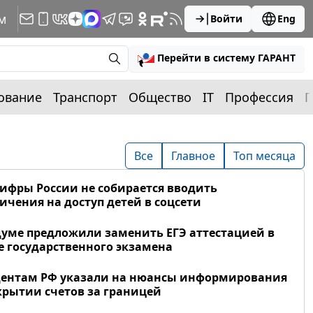
м
Войти
Eng
Перейти в систему ГАРАНТ
ование
Транспорт
Общество
IT
Профессия
П
Все
Главное
Топ месяца
фры России не собирается вводить
ичения на доступ детей в соцсети
думе предложили заменить ЕГЭ аттестацией в
 государственного экзамена
дентам РФ указали на нюансы информирования
крытии счетов за границей