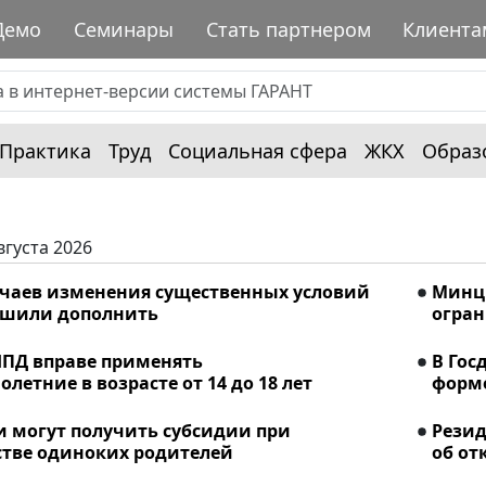
Демо
Семинары
Стать партнером
Клиента
Практика
Труд
Социальная сфера
ЖКХ
Образ
вгуста 2026
учаев изменения существенных условий
Минци
ешили дополнить
огран
ПД вправе применять
В Гос
летние в возрасте от 14 до 18 лет
форме
и могут получить субсидии при
Рези
стве одиноких родителей
об от