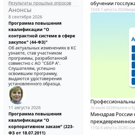
Результаты прошлых опросов
обучении госслуж
Анонсы
10:04 7 августа 2026
Бюдж
8 сентября 2026
Программа повышения
квалификации "О
контрактной системе в сфере
закупок" (44-ФЗ)"
Об актуальных изменениях в КС
узнаете, став участником
программы, разработанной
совместно с АО ''СБЕР А".
Слушателям, успешно
освоившим программу,
выдаются удостоверения
установленного образца.
Профессиональный
11 августа 2026
30 июля 2026
Налоги и б
Минздрав России 
Программа повышения
квалификации "О
преждевременном
корпоративном заказе" (223-
17:02 6 августа 2026
Соци
ФЗ от 18.07.2011)