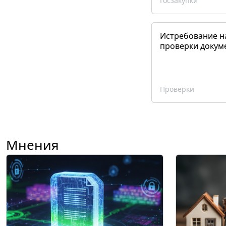
Госзакупки
Истребование н
проверки докум
Проверки
Мнения