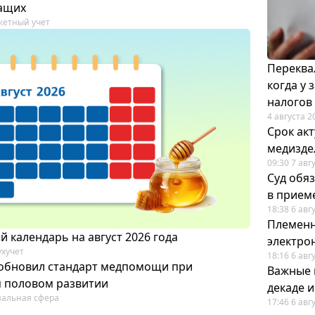
ащих
етный учет
Переква
когда у
налогов
4 августа 2
Срок ак
медизде
09:30 7 авг
Суд обя
в прием
18:38 6 авг
Племенн
 календарь на август 2026 года
электро
ухучет
18:16 6 авг
обновил стандарт медпомощи при
Важные 
 половом развитии
декаде 
альная сфера
17:46 6 авг