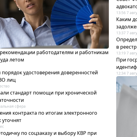
адвокат
13:56 7 авг
Каким д
задолже
13:37 7 авг
Определ
в реест
 рекомендации работодателям и работникам
13:19 7 авг
руда летом
При гос
иденти
и порядок удостоверения доверенностей
12:34 7 авг
ЗО лиц
ество
вали стандарт помощи при хронической
аточности
альная сфера
ения контракта по итогам электронного
к уточнят
ес
тодичку по соцзаказу и выбору КВР при