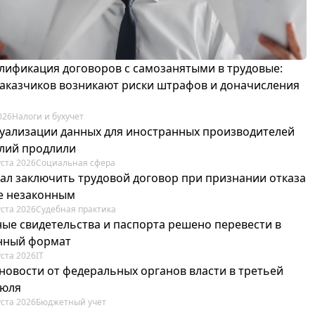
лификация договоров с самозанятыми в трудовые:
 заказчиков возникают риски штрафов и доначисления
026
Налоги и бухучет
туализации данных для иностранных производителей
лий продлили
уста 2026
Социальная сфера
зал заключить трудовой договор при признании отказа
е незаконным
уста 2026
Судебная практика
ые свидетельства и паспорта решено перевести в
нный формат
уста 2026
IT
новости от федеральных органов власти в третьей
июля
уста 2026
Бюджетный учет