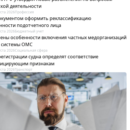
ской деятельности
уста 2026
Профессия
окументом оформить реклассификацию
нности подотчетного лица
уста 2026
Бюджетный учет
ены особенности включения частных медорганизаций
р системы ОМС
уста 2026
Социальная сфера
регистрации судна определят соответствие
фицирующим признакам
уста 2026
Транспорт