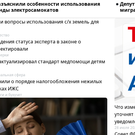
азъяснили особенности использования
Депу
енды электросамокатов
мигра
и вопросы использования с/х земель для
ество
ения статуса эксперта в законе о
ректировали
ерки
актуализировал стандарт медпомощи детям
альная сфера
или о порядке налогообложения нежилых
тках ИЖС
ги и бухучет
Что изме
уточнят
уведомл
28 июля 20
Совет Ф