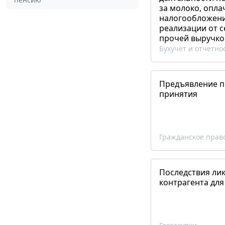
за молоко, опла
налогообложения
реализации от 
прочей выручко
Бухучет и отчетно
Предъявление пр
принятия
Гражданское прав
Последствия ли
контрагента для