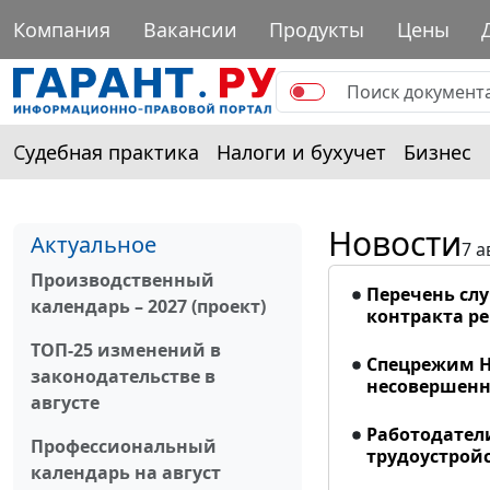
Компания
Вакансии
Продукты
Цены
Судебная практика
Налоги и бухучет
Бизнес
Новости
Актуальное
7 а
Производственный
Перечень сл
календарь – 2027 (проект)
контракта р
ТОП-25 изменений в
Спецрежим Н
законодательстве в
несовершенно
августе
Работодател
Профессиональный
трудоустрой
календарь на август