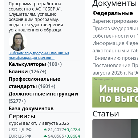
Документы
Программа разработана
совместно с АО ''СБЕР А".
Федеральные
Слушателям, успешно
освоившим программу,
Зарегистрировано 
выдаются удостоверения
Приказ Федеральн
установленного образца.
собственности от 
Информация Федер
алкогольным и таб
Выберите тему программы повышения
"Вниманию произв
квалификации для юристов ...
Калькуляторы
(100+)
Постановление Пр
Бланки
(1267+)
августа 2026 г. №
Профессиональные
Правительства Ро
стандарты
(1601+)
Все федеральные докум
Должностные инструкции
(5277+)
База документов
Статьи
Сервисы
Курсы валют, 7 августа 2026
USD ЦБ РФ
81,4077
+0,4784
EUR ЦБ РФ
94,0585
+0,8684