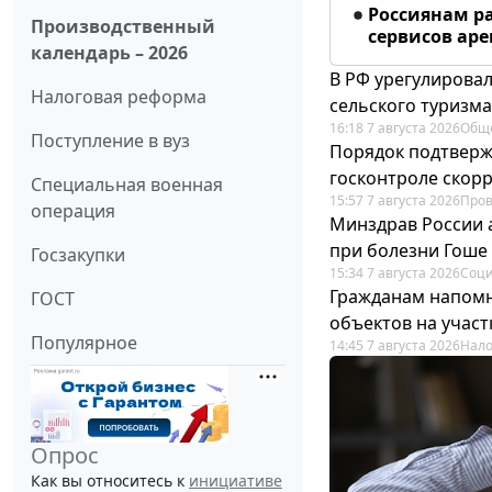
Россиянам р
Производственный
сервисов ар
календарь – 2026
В РФ урегулировал
Налоговая реформа
сельского туризма
16:18 7 августа 2026
Общ
Поступление в вуз
Порядок подтвержд
госконтроле скор
Специальная военная
15:57 7 августа 2026
Пров
операция
Минздрав России 
при болезни Гоше
Госзакупки
15:34 7 августа 2026
Соци
Гражданам напомн
ГОСТ
объектов на учас
Популярное
14:45 7 августа 2026
Нало
Опрос
Как вы относитесь к
инициативе