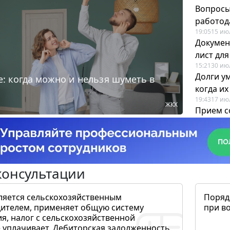
Вопросы
работода
19:05
15 ию
Докумен
лист дл
15:21
30 ию
Долги у
: когда можно и нельзя шуметь в
когда и
19:43
17 ию
ЖКХ
Прием с
для кадр
12:28
22 ию
консультации
ляется сельскохозяйственным
Поряд
ителем, применяет общую систему
при в
я, налог с сельскохозяйственной
 уплачивает. Дебиторская задолженность