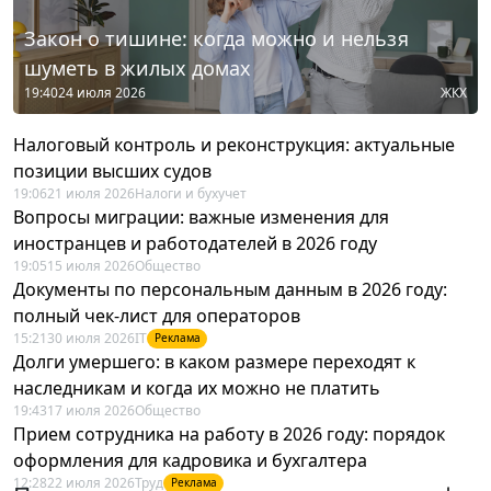
Закон о тишине: когда можно и нельзя
шуметь в жилых домах
19:40
24 июля 2026
ЖКХ
Налоговый контроль и реконструкция: актуальные
позиции высших судов
19:06
21 июля 2026
Налоги и бухучет
Вопросы миграции: важные изменения для
иностранцев и работодателей в 2026 году
19:05
15 июля 2026
Общество
Документы по персональным данным в 2026 году:
полный чек-лист для операторов
15:21
30 июля 2026
IT
Реклама
Долги умершего: в каком размере переходят к
наследникам и когда их можно не платить
19:43
17 июля 2026
Общество
Прием сотрудника на работу в 2026 году: порядок
оформления для кадровика и бухгалтера
12:28
22 июля 2026
Труд
Реклама