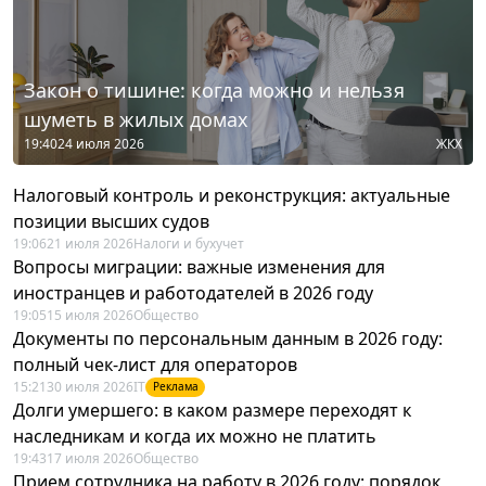
Закон о тишине: когда можно и нельзя
шуметь в жилых домах
19:40
24 июля 2026
ЖКХ
Налоговый контроль и реконструкция: актуальные
позиции высших судов
19:06
21 июля 2026
Налоги и бухучет
Вопросы миграции: важные изменения для
иностранцев и работодателей в 2026 году
19:05
15 июля 2026
Общество
Документы по персональным данным в 2026 году:
полный чек-лист для операторов
15:21
30 июля 2026
IT
Реклама
Долги умершего: в каком размере переходят к
наследникам и когда их можно не платить
19:43
17 июля 2026
Общество
Прием сотрудника на работу в 2026 году: порядок