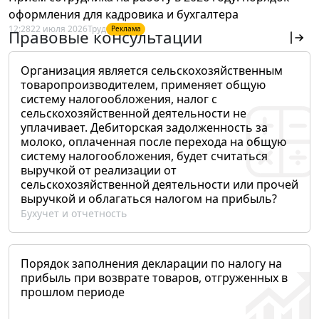
оформления для кадровика и бухгалтера
12:28
22 июля 2026
Труд
Реклама
Правовые консультации
Организация является сельскохозяйственным
товаропроизводителем, применяет общую
систему налогообложения, налог с
сельскохозяйственной деятельности не
уплачивает. Дебиторская задолженность за
молоко, оплаченная после перехода на общую
систему налогообложения, будет считаться
выручкой от реализации от
сельскохозяйственной деятельности или прочей
выручкой и облагаться налогом на прибыль?
Бухучет и отчетность
Порядок заполнения декларации по налогу на
прибыль при возврате товаров, отгруженных в
прошлом периоде