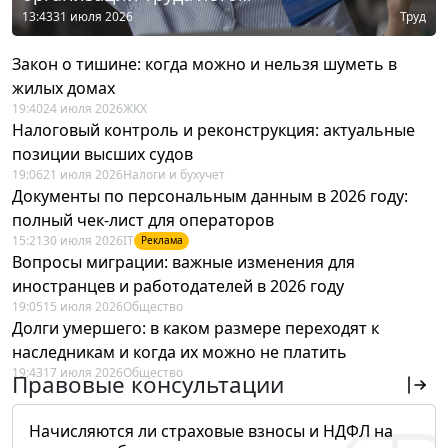
13:43
31 июля 2026
Труд
Закон о тишине: когда можно и нельзя шуметь в
жилых домах
19:40
24 июля 2026
ЖКХ
Налоговый контроль и реконструкция: актуальные
позиции высших судов
19:06
21 июля 2026
Налоги и бухучет
Документы по персональным данным в 2026 году:
полный чек-лист для операторов
15:21
30 июля 2026
IT
Реклама
Вопросы миграции: важные изменения для
иностранцев и работодателей в 2026 году
19:05
15 июля 2026
Общество
Долги умершего: в каком размере переходят к
наследникам и когда их можно не платить
19:43
17 июля 2026
Общество
Правовые консультации
Начисляются ли страховые взносы и НДФЛ на