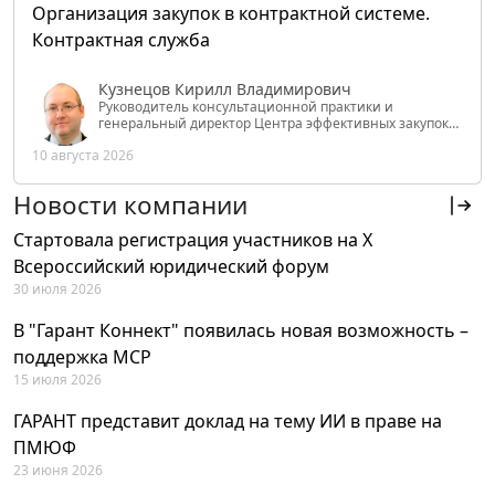
Организация закупок в контрактной системе.
Контрактная служба
Кузнецов Кирилл Владимирович
Руководитель консультационной практики и
генеральный директор Центра эффективных закупок
Tendery.ru, ведущий эксперт РАНХиГС при Президенте
10 августа 2026
РФ
Новости компании
Стартовала регистрация участников на X
Всероссийский юридический форум
30 июля 2026
В "Гарант Коннект" появилась новая возможность –
поддержка MCP
15 июля 2026
ГАРАНТ представит доклад на тему ИИ в праве на
ПМЮФ
23 июня 2026