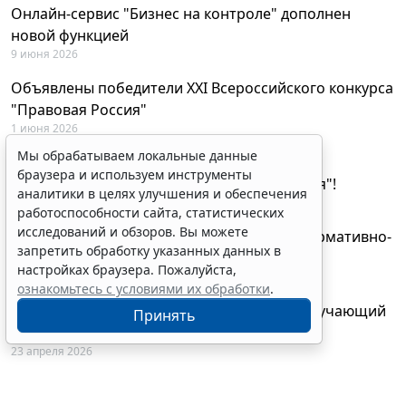
Онлайн-сервис "Бизнес на контроле" дополнен
новой функцией
9 июня 2026
Объявлены победители XXI Всероссийского конкурса
"Правовая Россия"
1 июня 2026
Мы обрабатываем локальные данные
29 мая будут объявлены лауреаты XXI
браузера и используем инструменты
Всероссийского конкурса "Правовая Россия"!
аналитики в целях улучшения и обеспечения
27 мая 2026
работоспособности сайта, статистических
исследований и обзоров. Вы можете
AI-ассистент Искра теперь анализирует нормативно-
запретить обработку указанных данных в
техническую документацию
настройках браузера. Пожалуйста,
28 апреля 2026
ознакомьтесь с условиями их обработки
.
"ГАРАНТ Электронный экспресс" провел обучающий
Принять
вебинар по работе с AI-ассистентом Искра
23 апреля 2026