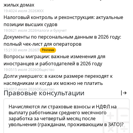
жилых домах
19:40
24 июля 2026
ЖКХ
Налоговый контроль и реконструкция: актуальные
позиции высших судов
19:06
21 июля 2026
Налоги и бухучет
Документы по персональным данным в 2026 году:
полный чек-лист для операторов
15:21
30 июля 2026
IT
Реклама
Вопросы миграции: важные изменения для
иностранцев и работодателей в 2026 году
19:05
15 июля 2026
Общество
Долги умершего: в каком размере переходят к
наследникам и когда их можно не платить
19:43
17 июля 2026
Общество
Правовые консультации
Начисляются ли страховые взносы и НДФЛ на
выплату работникам среднего месячного
заработка за четвертый месяц после
увольнения (гражданам, проживающим в ЗАТО)?