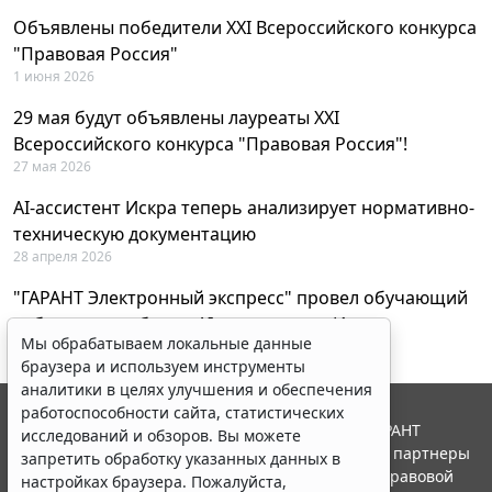
Объявлены победители XXI Всероссийского конкурса
"Правовая Россия"
1 июня 2026
29 мая будут объявлены лауреаты XXI
Всероссийского конкурса "Правовая Россия"!
27 мая 2026
AI-ассистент Искра теперь анализирует нормативно-
техническую документацию
28 апреля 2026
"ГАРАНТ Электронный экспресс" провел обучающий
вебинар по работе с AI-ассистентом Искра
Мы обрабатываем локальные данные
23 апреля 2026
браузера и используем инструменты
аналитики в целях улучшения и обеспечения
работоспособности сайта, статистических
© ООО "НПП "ГАРАНТ-СЕРВИС", 2026. Система ГАРАНТ
исследований и обзоров. Вы можете
выпускается с 1990 года. Компания "Гарант" и ее партнеры
запретить обработку указанных данных в
являются участниками Российской ассоциации правовой
настройках браузера. Пожалуйста,