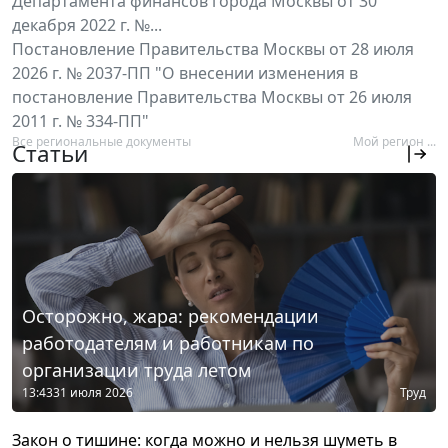
Департамента финансов города Москвы от 30
декабря 2022 г. №...
Постановление Правительства Москвы от 28 июля
2026 г. № 2037-ПП "О внесении изменения в
постановление Правительства Москвы от 26 июля
2011 г. № 334-ПП"
Все региональные документы
Мой регион ...
Статьи
Осторожно, жара: рекомендации
работодателям и работникам по
организации труда летом
13:43
31 июля 2026
Труд
Закон о тишине: когда можно и нельзя шуметь в