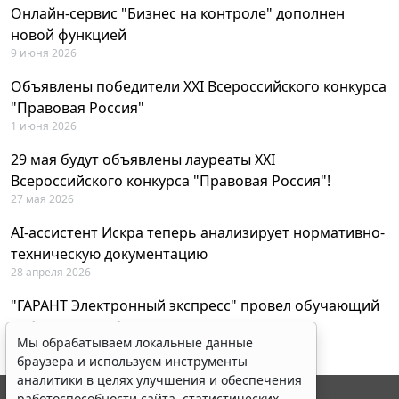
Онлайн-сервис "Бизнес на контроле" дополнен
новой функцией
9 июня 2026
Объявлены победители XXI Всероссийского конкурса
"Правовая Россия"
1 июня 2026
29 мая будут объявлены лауреаты XXI
Всероссийского конкурса "Правовая Россия"!
27 мая 2026
AI-ассистент Искра теперь анализирует нормативно-
техническую документацию
28 апреля 2026
"ГАРАНТ Электронный экспресс" провел обучающий
вебинар по работе с AI-ассистентом Искра
Мы обрабатываем локальные данные
23 апреля 2026
браузера и используем инструменты
аналитики в целях улучшения и обеспечения
работоспособности сайта, статистических