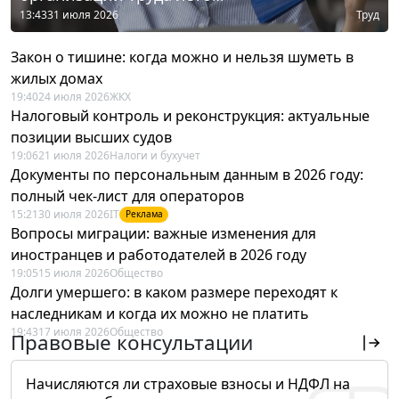
13:43
31 июля 2026
Труд
Закон о тишине: когда можно и нельзя шуметь в
жилых домах
19:40
24 июля 2026
ЖКХ
Налоговый контроль и реконструкция: актуальные
позиции высших судов
19:06
21 июля 2026
Налоги и бухучет
Документы по персональным данным в 2026 году:
полный чек-лист для операторов
15:21
30 июля 2026
IT
Реклама
Вопросы миграции: важные изменения для
иностранцев и работодателей в 2026 году
19:05
15 июля 2026
Общество
Долги умершего: в каком размере переходят к
наследникам и когда их можно не платить
19:43
17 июля 2026
Общество
Правовые консультации
Начисляются ли страховые взносы и НДФЛ на