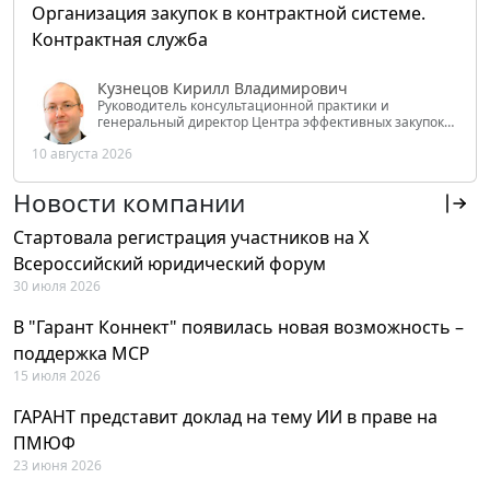
Организация закупок в контрактной системе.
Контрактная служба
Кузнецов Кирилл Владимирович
Руководитель консультационной практики и
генеральный директор Центра эффективных закупок
Tendery.ru, ведущий эксперт РАНХиГС при Президенте
10 августа 2026
РФ
Новости компании
Стартовала регистрация участников на X
Всероссийский юридический форум
30 июля 2026
В "Гарант Коннект" появилась новая возможность –
поддержка MCP
15 июля 2026
ГАРАНТ представит доклад на тему ИИ в праве на
ПМЮФ
23 июня 2026