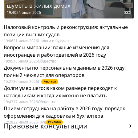
шуметь в жилых домах
19:40
24 июля 2026
ЖКХ
Налоговый контроль и реконструкция: актуальные
позиции высших судов
19:06
21 июля 2026
Налоги и бухучет
Вопросы миграции: важные изменения для
иностранцев и работодателей в 2026 году
19:05
15 июля 2026
Общество
Документы по персональным данным в 2026 году:
полный чек-лист для операторов
15:21
30 июля 2026
IT
Реклама
Долги умершего: в каком размере переходят к
наследникам и когда их можно не платить
19:43
17 июля 2026
Общество
Прием сотрудника на работу в 2026 году: порядок
оформления для кадровика и бухгалтера
12:28
22 июля 2026
Труд
Реклама
Правовые консультации