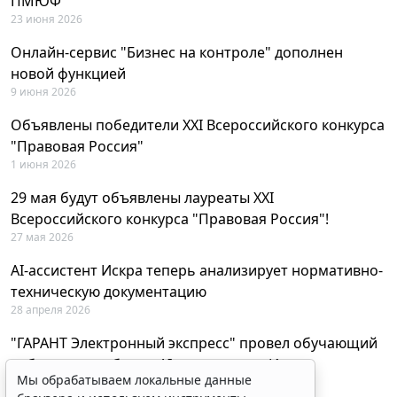
ПМЮФ
23 июня 2026
Онлайн-сервис "Бизнес на контроле" дополнен
новой функцией
9 июня 2026
Объявлены победители XXI Всероссийского конкурса
"Правовая Россия"
1 июня 2026
29 мая будут объявлены лауреаты XXI
Всероссийского конкурса "Правовая Россия"!
27 мая 2026
AI-ассистент Искра теперь анализирует нормативно-
техническую документацию
28 апреля 2026
"ГАРАНТ Электронный экспресс" провел обучающий
вебинар по работе с AI-ассистентом Искра
Мы обрабатываем локальные данные
23 апреля 2026