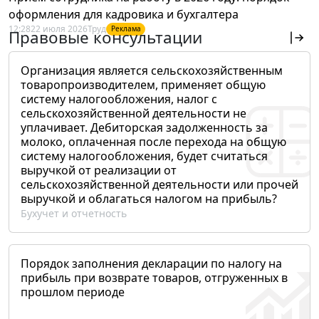
оформления для кадровика и бухгалтера
12:28
22 июля 2026
Труд
Реклама
Правовые консультации
Организация является сельскохозяйственным
товаропроизводителем, применяет общую
систему налогообложения, налог с
сельскохозяйственной деятельности не
уплачивает. Дебиторская задолженность за
молоко, оплаченная после перехода на общую
систему налогообложения, будет считаться
выручкой от реализации от
сельскохозяйственной деятельности или прочей
выручкой и облагаться налогом на прибыль?
Бухучет и отчетность
Порядок заполнения декларации по налогу на
прибыль при возврате товаров, отгруженных в
прошлом периоде