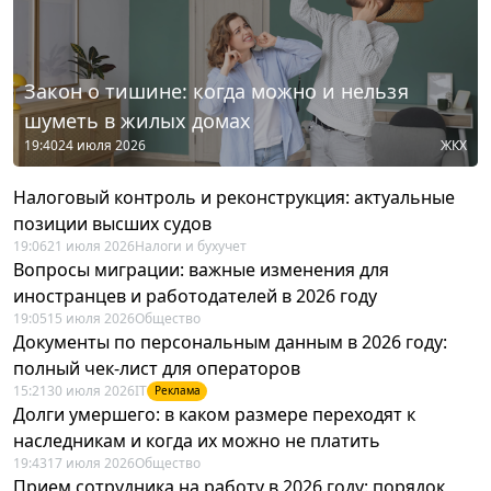
Закон о тишине: когда можно и нельзя
шуметь в жилых домах
19:40
24 июля 2026
ЖКХ
Налоговый контроль и реконструкция: актуальные
позиции высших судов
19:06
21 июля 2026
Налоги и бухучет
Вопросы миграции: важные изменения для
иностранцев и работодателей в 2026 году
19:05
15 июля 2026
Общество
Документы по персональным данным в 2026 году:
полный чек-лист для операторов
15:21
30 июля 2026
IT
Реклама
Долги умершего: в каком размере переходят к
наследникам и когда их можно не платить
19:43
17 июля 2026
Общество
Прием сотрудника на работу в 2026 году: порядок