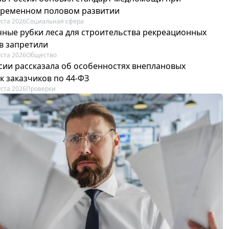
ременном половом развитии
уста 2026
Социальная сфера
ные рубки леса для строительства рекреационных
в запретили
уста 2026
Общество
сии рассказала об особенностях внеплановых
к заказчиков по 44-ФЗ
уста 2026
Проверки