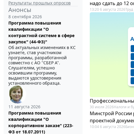
Результаты прошлых опросов
надо сдать до 12 
Анонсы
13:20 6 августа 2026
Труд
8 сентября 2026
Программа повышения
квалификации "О
контрактной системе в сфере
закупок" (44-ФЗ)"
Об актуальных изменениях в КС
узнаете, став участником
программы, разработанной
совместно с АО ''СБЕР А".
Слушателям, успешно
освоившим программу,
выдаются удостоверения
установленного образца.
Профессиональный
11 августа 2026
30 июля 2026
Налоги и б
Минстрой России 
Программа повышения
квалификации "О
проектной докуме
корпоративном заказе" (223-
10:04 6 августа 2026
Бизн
ФЗ от 18.07.2011)