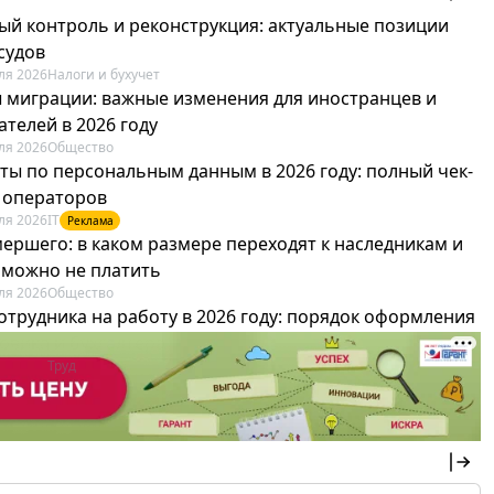
ый контроль и реконструкция: актуальные позиции
судов
ля 2026
Налоги и бухучет
 миграции: важные изменения для иностранцев и
телей в 2026 году
ля 2026
Общество
ты по персональным данным в 2026 году: полный чек-
я операторов
ля 2026
IT
Реклама
мершего: в каком размере переходят к наследникам и
х можно не платить
ля 2026
Общество
отрудника на работу в 2026 году: порядок оформления
овика и бухгалтера
ля 2026
Труд
Реклама