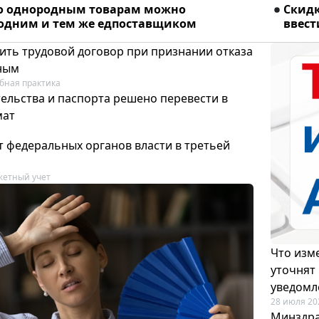
о однородным товарам можно
Скидк
 одним и тем же едпоставщиком
ввест
ить трудовой договор при признании отказа
ным
бная практика
ельства и паспорта решено перевести в
мат
т федеральных органов власти в третьей
етный учет
Что изме
уточнят
уведомл
28 июля 20
Минздра