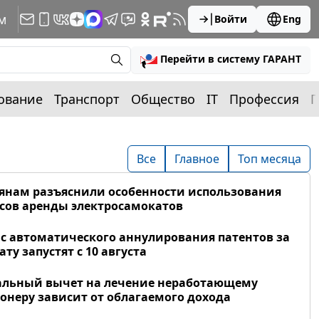
м
Войти
Eng
Перейти в систему ГАРАНТ
ование
Транспорт
Общество
IT
Профессия
П
Все
Главное
Топ месяца
янам разъяснили особенности использования
сов аренды электросамокатов
с автоматического аннулирования патентов за
ату запустят с 10 августа
альный вычет на лечение неработающему
онеру зависит от облагаемого дохода