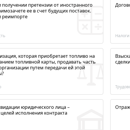
и получении претензии от иностранного
Догов
аимозачете ее в счет будущих поставок.
и реимпорте
сть
Налоги
изация, которая приобретает топливо на
Взыск
анием топливной карты, продавать часть
сделк
организации путем передачи ей этой
ы?
о
Трудов
квидации юридического лица –
Отраж
 целей исполнения контракта