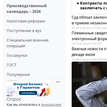
Контракты п
Производственный
заключать с
календарь – 2026
Суд обязал заключ
Налоговая реформа
в приеме незакон
18:38 6 августа 2026
Суде
Поступление в вуз
Племенные свидет
электронный фор
Специальная военная
18:16 6 августа 2026
IT
операция
Важные новости о
декаде июля
Госзакупки
17:46 6 августа 2026
Бюдж
ГОСТ
Популярное
Опрос
Как вы относитесь к
инициативе