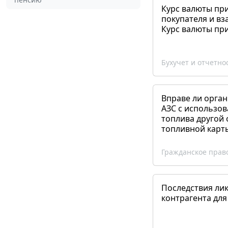
Курс валюты пр
покупателя и вз
Курс валюты пр
Бухучет и отчетно
Вправе ли орган
АЗС с использов
топлива другой 
топливной карт
Гражданское прав
Последствия ли
контрагента для