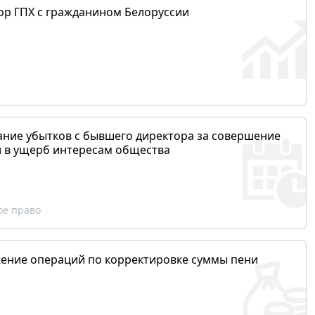
ор ГПХ с гражданином Белоруссии
ание убытков с бывшего директора за совершение
и в ущерб интересам общества
ое право
ение операций по корректировке суммы пени