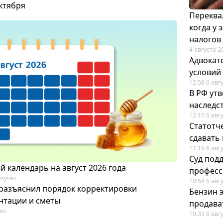
октября
Переква
когда у
налогов
4 августа 2
Адвокат
условий
12:58 6 авг
В РФ ут
наследс
12:10 6 авг
Статотч
сдавать
11:19 6 авг
Суд под
 календарь на август 2026 года
професс
ухучет
10:58 6 авг
разъяснил порядок корректировки
Бензин 
нтации и сметы
продават
ес
10:33 6 авг