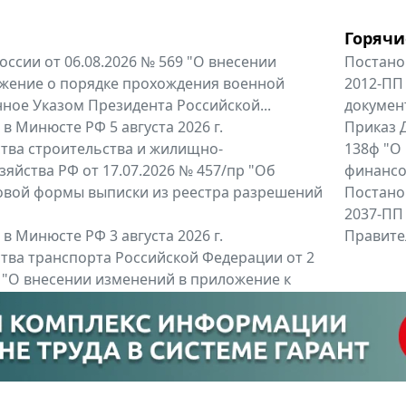
Горячи
оссии от 06.08.2026 № 569 "О внесении
Постано
жение о порядке прохождения военной
2012-ПП
ное Указом Президента Российской...
докумен
в Минюсте РФ 5 августа 2026 г.
Приказ Д
тва строительства и жилищно-
138ф "О
яйства РФ от 17.07.2026 № 457/пр "Об
финансов
овой формы выписки из реестра разрешений
Постано
2037-ПП
в Минюсте РФ 3 августа 2026 г.
Правител
тва транспорта Российской Федерации от 2
6 "О внесении изменений в приложение к
тва транспорта Российской...
енты
Все регио