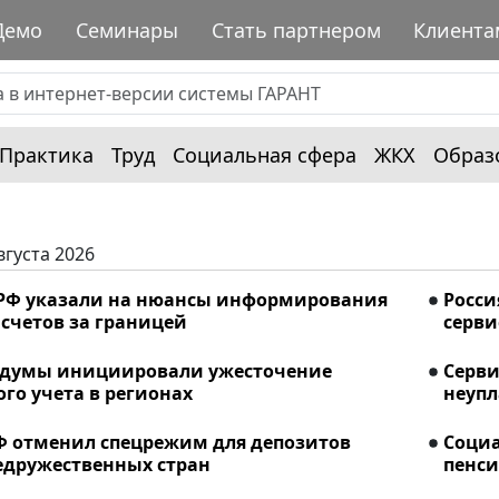
Демо
Семинары
Стать партнером
Клиента
Практика
Труд
Социальная сфера
ЖКХ
Образ
вгуста 2026
РФ указали на нюансы информирования
Росси
счетов за границей
серви
сдумы инициировали ужесточение
Серви
го учета в регионах
неупл
Ф отменил спецрежим для депозитов
Соци
едружественных стран
пенси