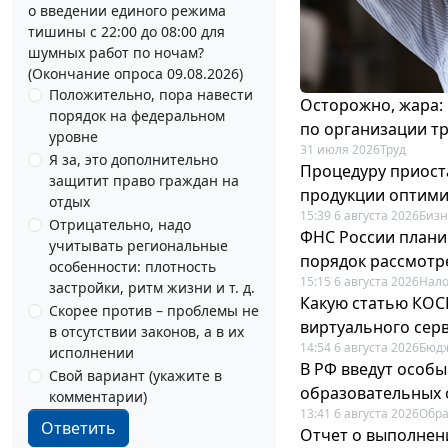
о введении единого режима
тишины с 22:00 до 08:00 для
шумных работ по ночам?
(Окончание опроса 09.08.2026)
Положительно, пора навести
Осторожно, жара:
порядок на федеральном
по организации т
уровне
31 июля 2026
Труд
Я за, это дополнительно
Процедуру приост
защитит право граждан на
продукции оптим
отдых
15:39 6 августа 2026
Бизн
Отрицательно, надо
ФНС России плани
учитывать региональные
порядок рассмотр
особенности: плотность
15:15 6 августа 2026
Нало
застройки, ритм жизни и т. д.
Какую статью КОСГ
Скорее против – проблемы не
виртуального сер
в отсутствии законов, а в их
14:54 6 августа 2026
Бюдж
исполнении
В РФ введут особы
Свой вариант (укажите в
образовательных 
комментарии)
13:41 6 августа 2026
Обр
Ответить
Отчет о выполнен