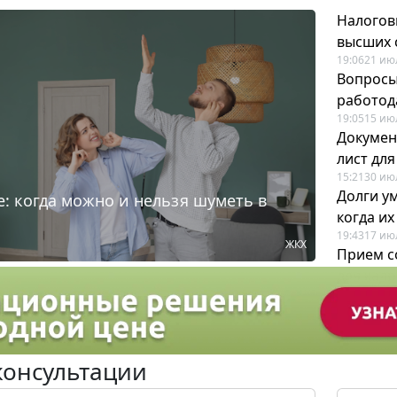
Налогов
высших 
19:06
21 ию
Вопросы
работода
19:05
15 ию
Докумен
лист дл
15:21
30 ию
Долги у
: когда можно и нельзя шуметь в
когда и
19:43
17 ию
ЖКХ
Прием с
для кадр
12:28
22 ию
консультации