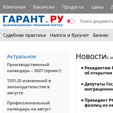
Компания
Вакансии
Продукты
Цены
Судебная практика
Налоги и бухучет
Бизнес
Новости
Актуальное
6 а
Производственный
Резидентам 
календарь – 2027 (проект)
об открытии 
ТОП-25 изменений в
Депутаты Го
законодательстве в
миграционно
августе
Президент Р
Профессиональный
физлиц из н
календарь на август