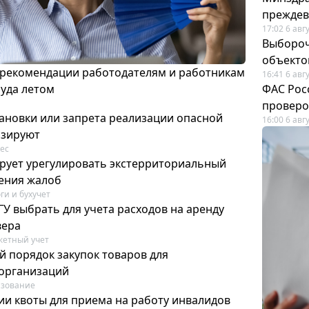
преждев
17:02 6 авг
Выбороч
объекто
 рекомендации работодателям и работникам
16:41 6 авг
руда летом
ФАС Рос
проверо
ановки или запрета реализации опасной
16:00 6 авг
изируют
ес
рует урегулировать экстерриториальный
ения жалоб
ги и бухучет
У выбрать для учета расходов на аренду
вера
етный учет
й порядок закупок товаров для
организаций
азование
ии квоты для приема на работу инвалидов