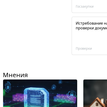
Госзакупки
Истребование н
проверки докум
Проверки
Мнения