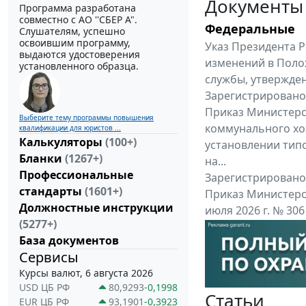
Документы
Программа разработана
совместно с АО ''СБЕР А".
Федеральные
Слушателям, успешно
освоившим программу,
Указ Президента Р
выдаются удостоверения
изменений в Поло
установленного образца.
службы, утвержден
Зарегистрировано 
Приказ Министерс
Выберите тему программы повышения
коммунального хоз
квалификации для юристов ...
Калькуляторы
(100+)
установлении тип
Бланки
(1267+)
на...
Профессиональные
Зарегистрировано 
стандарты
(1601+)
Приказ Министерс
Должностные инструкции
июля 2026 г. № 30
(5277+)
приказу Министерс
База документов
Все федеральные докум
Сервисы
Курсы валют, 6 августа 2026
USD ЦБ РФ
80,9293
-0,1998
Статьи
EUR ЦБ РФ
93,1901
-0,3923