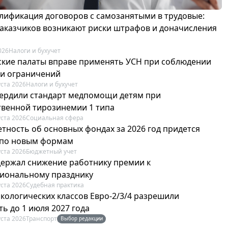
лификация договоров с самозанятыми в трудовые:
 заказчиков возникают риски штрафов и доначисления
026
Налоги и бухучет
ские палаты вправе применять УСН при соблюдении
 и ограничений
уста 2026
Налоги и бухучет
вердили стандарт медпомощи детям при
твенной тирозинемии 1 типа
уста 2026
Социальная сфера
етность об основных фондах за 2026 год придется
 по новым формам
уста 2026
Бюджетный учет
держал снижение работнику премии к
иональному празднику
уста 2026
Судебная практика
экологических классов Евро-2/3/4 разрешили
ь до 1 июля 2027 года
уста 2026
Транспорт
Выбор редакции