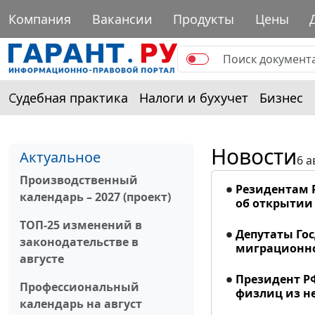
Компания
Вакансии
Продукты
Цены
Судебная практика
Налоги и бухучет
Бизнес
Новости
Актуальное
6 а
Производственный
Резидентам 
календарь – 2027 (проект)
об открытии 
ТОП-25 изменений в
Депутаты Го
законодательстве в
миграционно
августе
Президент Р
Профессиональный
физлиц из н
календарь на август