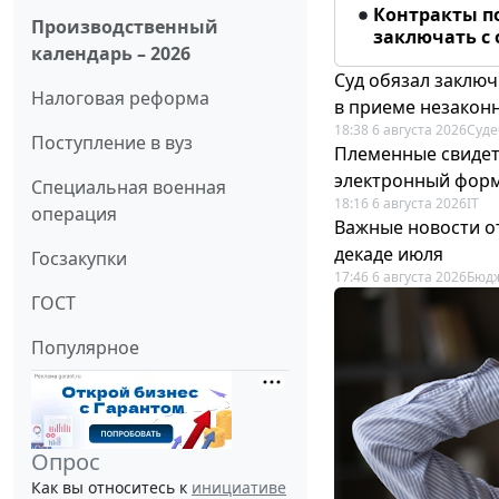
Контракты п
Производственный
заключать с
календарь – 2026
Суд обязал заключ
Налоговая реформа
в приеме незакон
18:38 6 августа 2026
Суде
Поступление в вуз
Племенные свидет
электронный фор
Специальная военная
18:16 6 августа 2026
IT
операция
Важные новости о
декаде июля
Госзакупки
17:46 6 августа 2026
Бюдж
ГОСТ
Популярное
Опрос
Как вы относитесь к
инициативе