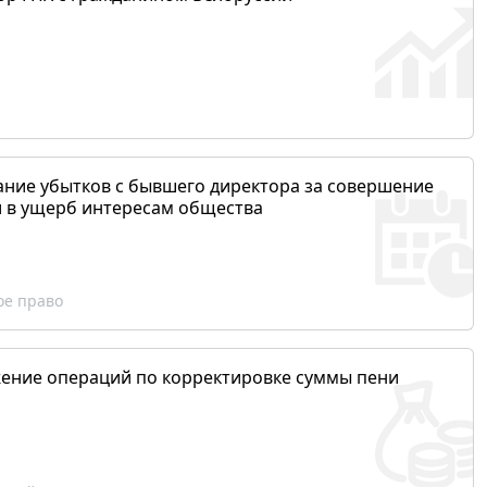
ание убытков с бывшего директора за совершение
и в ущерб интересам общества
ое право
ение операций по корректировке суммы пени