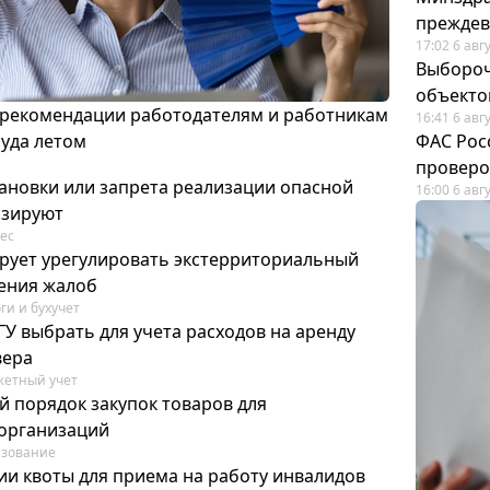
преждев
17:02 6 авг
Выбороч
объекто
 рекомендации работодателям и работникам
16:41 6 авг
руда летом
ФАС Рос
проверо
ановки или запрета реализации опасной
16:00 6 авг
изируют
ес
рует урегулировать экстерриториальный
ения жалоб
ги и бухучет
У выбрать для учета расходов на аренду
вера
етный учет
й порядок закупок товаров для
организаций
азование
ии квоты для приема на работу инвалидов