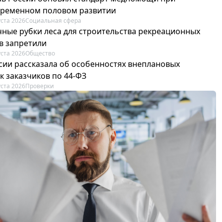
ременном половом развитии
уста 2026
Социальная сфера
ные рубки леса для строительства рекреационных
в запретили
уста 2026
Общество
сии рассказала об особенностях внеплановых
к заказчиков по 44-ФЗ
уста 2026
Проверки