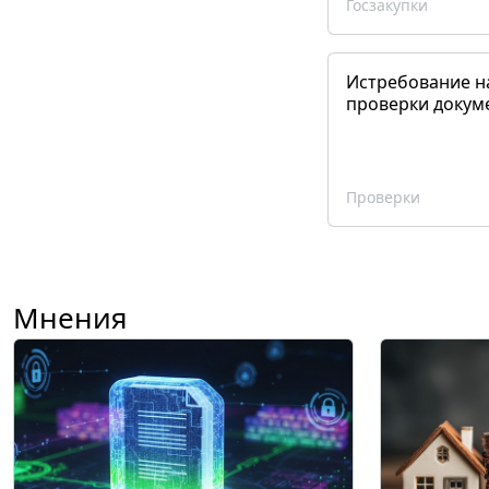
Госзакупки
Истребование н
проверки докум
Проверки
Мнения