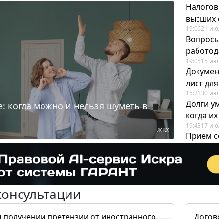
Налогов
высших 
19:06
21 ию
Вопросы
работода
19:05
15 ию
Докумен
лист дл
15:21
30 ию
Долги у
: когда можно и нельзя шуметь в
когда и
19:43
17 ию
ЖКХ
Прием с
для кадр
12:28
22 ию
консультации
и получении претензии от иностранного
Догов