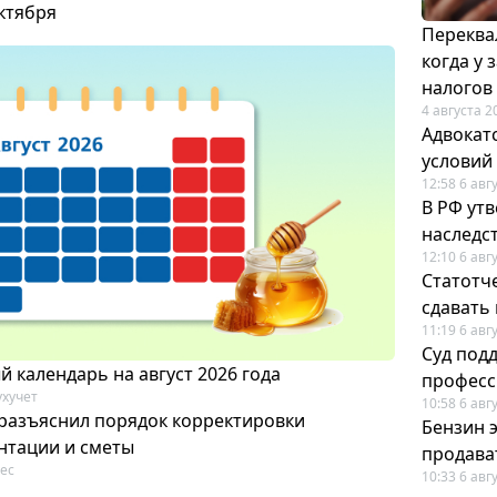
октября
Переква
когда у
налогов
4 августа 2
Адвокат
условий
12:58 6 авг
В РФ ут
наследс
12:10 6 авг
Статотч
сдавать
11:19 6 авг
Суд под
 календарь на август 2026 года
професс
ухучет
10:58 6 авг
разъяснил порядок корректировки
Бензин 
нтации и сметы
продават
ес
10:33 6 авг