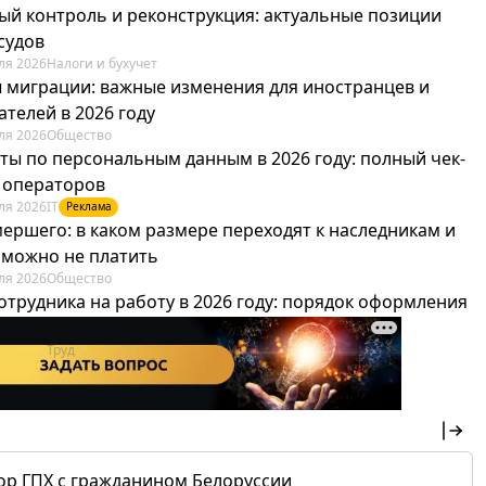
ый контроль и реконструкция: актуальные позиции
судов
ля 2026
Налоги и бухучет
 миграции: важные изменения для иностранцев и
телей в 2026 году
ля 2026
Общество
ты по персональным данным в 2026 году: полный чек-
я операторов
ля 2026
IT
Реклама
мершего: в каком размере переходят к наследникам и
х можно не платить
ля 2026
Общество
отрудника на работу в 2026 году: порядок оформления
овика и бухгалтера
ля 2026
Труд
Реклама
ор ГПХ с гражданином Белоруссии