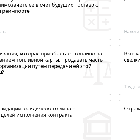
аимозачете ее в счет будущих поставок.
и реимпорте
сть
Налоги
изация, которая приобретает топливо на
Взыск
анием топливной карты, продавать часть
сделк
организации путем передачи ей этой
ы?
о
Трудов
квидации юридического лица –
Отраж
 целей исполнения контракта