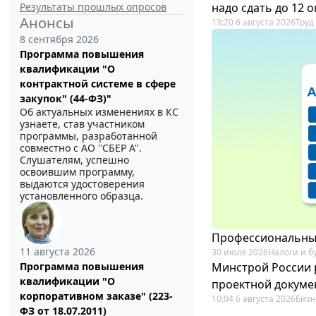
Результаты прошлых опросов
надо сдать до 12 
Анонсы
13:20 6 августа 2026
Труд
8 сентября 2026
Программа повышения
квалификации "О
контрактной системе в сфере
закупок" (44-ФЗ)"
Об актуальных изменениях в КС
узнаете, став участником
программы, разработанной
совместно с АО ''СБЕР А".
Слушателям, успешно
освоившим программу,
выдаются удостоверения
установленного образца.
Профессиональный
11 августа 2026
30 июля 2026
Налоги и б
Минстрой России 
Программа повышения
квалификации "О
проектной докуме
корпоративном заказе" (223-
10:04 6 августа 2026
Бизн
ФЗ от 18.07.2011)