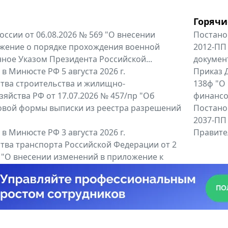
Горячи
оссии от 06.08.2026 № 569 "О внесении
Постано
жение о порядке прохождения военной
2012-ПП
ное Указом Президента Российской...
докумен
в Минюсте РФ 5 августа 2026 г.
Приказ Д
тва строительства и жилищно-
138ф "О
яйства РФ от 17.07.2026 № 457/пр "Об
финансов
овой формы выписки из реестра разрешений
Постано
2037-ПП
в Минюсте РФ 3 августа 2026 г.
Правител
тва транспорта Российской Федерации от 2
6 "О внесении изменений в приложение к
тва транспорта Российской...
енты
Все регио