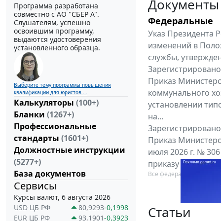
Документы
Программа разработана
совместно с АО ''СБЕР А".
Федеральные
Слушателям, успешно
освоившим программу,
Указ Президента Р
выдаются удостоверения
изменений в Поло
установленного образца.
службы, утвержден
Зарегистрировано 
Приказ Министерс
Выберите тему программы повышения
коммунального хоз
квалификации для юристов ...
Калькуляторы
(100+)
установлении тип
Бланки
(1267+)
на...
Профессиональные
Зарегистрировано 
стандарты
(1601+)
Приказ Министерс
Должностные инструкции
июля 2026 г. № 30
(5277+)
приказу Министерс
База документов
Все федеральные докум
Сервисы
Курсы валют, 6 августа 2026
USD ЦБ РФ
80,9293
-0,1998
Статьи
EUR ЦБ РФ
93,1901
-0,3923