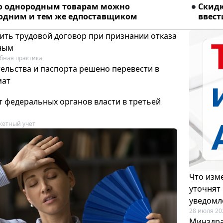
о однородным товарам можно
Скидк
 одним и тем же едпоставщиком
ввест
ить трудовой договор при признании отказа
ным
бная практика
ельства и паспорта решено перевести в
мат
т федеральных органов власти в третьей
етный учет
Что изме
уточнят
уведомл
28 июля 20
Минздра