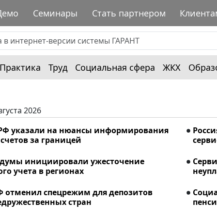
Демо
Семинары
Стать партнером
Клиента
Практика
Труд
Социальная сфера
ЖКХ
Образ
вгуста 2026
РФ указали на нюансы информирования
Росси
счетов за границей
серви
сдумы инициировали ужесточение
Серви
го учета в регионах
неупл
Ф отменил спецрежим для депозитов
Соци
едружественных стран
пенси