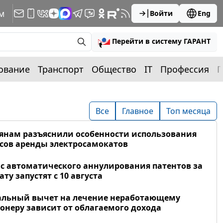
м
Войти
Eng
Перейти в систему ГАРАНТ
ование
Транспорт
Общество
IT
Профессия
П
Все
Главное
Топ месяца
янам разъяснили особенности использования
сов аренды электросамокатов
с автоматического аннулирования патентов за
ату запустят с 10 августа
альный вычет на лечение неработающему
онеру зависит от облагаемого дохода