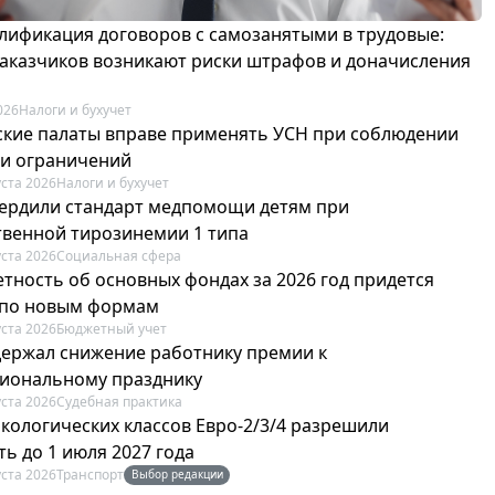
лификация договоров с самозанятыми в трудовые:
 заказчиков возникают риски штрафов и доначисления
026
Налоги и бухучет
ские палаты вправе применять УСН при соблюдении
 и ограничений
уста 2026
Налоги и бухучет
вердили стандарт медпомощи детям при
твенной тирозинемии 1 типа
уста 2026
Социальная сфера
етность об основных фондах за 2026 год придется
 по новым формам
уста 2026
Бюджетный учет
держал снижение работнику премии к
иональному празднику
уста 2026
Судебная практика
экологических классов Евро-2/3/4 разрешили
ь до 1 июля 2027 года
уста 2026
Транспорт
Выбор редакции