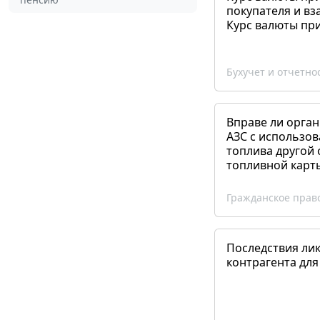
покупателя и вз
Курс валюты пр
Бухучет и отчетно
Вправе ли орган
АЗС с использов
топлива другой 
топливной карт
Гражданское прав
Последствия ли
контрагента для