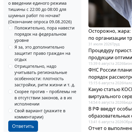
о введении единого режима
тишины с 22:00 до 08:00 для
шумных работ по ночам?
(Окончание опроса 09.08.2026)
Положительно, пора навести
Осторожно, жара:
порядок на федеральном
по организации т
уровне
31 июля 2026
Труд
Я за, это дополнительно
Процедуру приост
защитит право граждан на
продукции оптим
отдых
15:39 6 августа 2026
Бизн
Отрицательно, надо
ФНС России плани
учитывать региональные
порядок рассмотр
особенности: плотность
15:15 6 августа 2026
Нало
застройки, ритм жизни и т. д.
Какую статью КОСГ
Скорее против – проблемы не
виртуального сер
в отсутствии законов, а в их
14:54 6 августа 2026
Бюдж
исполнении
В РФ введут особы
Свой вариант (укажите в
образовательных 
комментарии)
13:41 6 августа 2026
Обр
Ответить
Отчет о выполнен