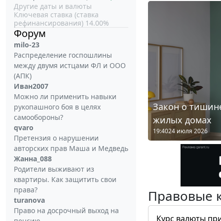
Другие даты и валюты
Ключевая ставка (ставка
рефинансирования) 14.00%
Форум
milo-23
Распределение госпошлины
между двумя истцами ФЛ и ООО
(АПК)
Иван2007
Можно ли применить навыки
Закон о тишине
рукопашного боя в целях
самообороны?
жилых домах
qvaro
19:40
24 июля 2026
Претензия о нарушении
авторских прав Маша и Медведь
Жанна_088
Родители выживают из
квартиры. Как защитить свои
права?
Правовые 
turanova
Право на досрочный выход на
Курс валюты пр
пенсию