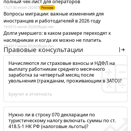
полный чек-лист для операторов
15:21
30 июля 2026
IT
Реклама
Вопросы миграции: важные изменения для
иностранцев и работодателей в 2026 году
19:05
15 июля 2026
Общество
Долги умершего: в каком размере переходят к
наследникам и когда их можно не платить
19:43
17 июля 2026
Общество
Правовые консультации
Начисляются ли страховые взносы и НДФЛ на
выплату работникам среднего месячного
заработка за четвертый месяц после
увольнения (гражданам, проживающим в ЗАТО)?
Бухучет и отчетность
Нужно ли в строку 070 декларации по
туристическому налогу включать суммы по ст.
418.5-1 НК РФ (налоговые льготы)?