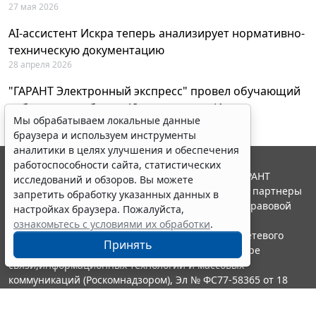
27 мая 2026
AI-ассистент Искра теперь анализирует нормативно-
техническую документацию
28 апреля 2026
"ГАРАНТ Электронный экспресс" провел обучающий
вебинар по работе с AI-ассистентом Искра
Мы обрабатываем локальные данные
23 апреля 2026
браузера и используем инструменты
аналитики в целях улучшения и обеспечения
работоспособности сайта, статистических
© ООО "НПП "ГАРАНТ-СЕРВИС", 2026. Система ГАРАНТ
исследований и обзоров. Вы можете
выпускается с 1990 года. Компания "Гарант" и ее партнеры
запретить обработку указанных данных в
являются участниками Российской ассоциации правовой
настройках браузера. Пожалуйста,
информации ГАРАНТ.
ознакомьтесь с условиями их обработки
.
Портал ГАРАНТ.РУ зарегистрирован в качестве сетевого
Принять
издания Федеральной службой по надзору в сфере
связи,информационных технологий и массовых
коммуникаций (Роскомнадзором), Эл № ФС77-58365 от 18
июня 2014 года.