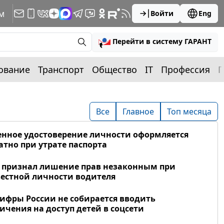
м
Войти
Eng
Перейти в систему ГАРАНТ
ование
Транспорт
Общество
IT
Профессия
П
Все
Главное
Топ месяца
нное удостоверение личности оформляется
атно при утрате паспорта
 признал лишение прав незаконным при
естной личности водителя
фры России не собирается вводить
ичения на доступ детей в соцсети