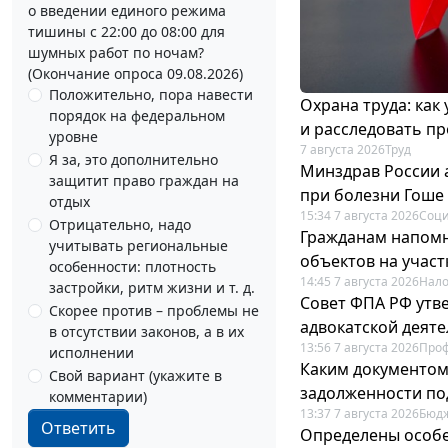
о введении единого режима
тишины с 22:00 до 08:00 для
шумных работ по ночам?
(Окончание опроса 09.08.2026)
Положительно, пора навести
Охрана труда: как
порядок на федеральном
и расследовать п
уровне
7 августа 2026
Труд
Я за, это дополнительно
Минздрав России 
защитит право граждан на
при болезни Гоше
отдых
15:34 7 августа 2026
Соци
Отрицательно, надо
Гражданам напомн
учитывать региональные
объектов на учас
особенности: плотность
14:45 7 августа 2026
Нало
застройки, ритм жизни и т. д.
Совет ФПА РФ утв
Скорее против – проблемы не
адвокатской деят
в отсутствии законов, а в их
13:56 7 августа 2026
Про
исполнении
Каким документо
Свой вариант (укажите в
задолженности по
комментарии)
13:37 7 августа 2026
Бюдж
Ответить
Определены особе