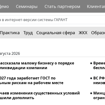
Демо
Семинары
Стать партнером
Клиента
Практика
Труд
Социальная сфера
ЖКХ
Образ
вгуста 2026
ассказала малому бизнесу о порядке
Време
 ликвидации компании
беспл
2027 года заработает ГОСТ по
ВС РФ
ьным рискам на рабочем месте
неизв
учаев изменения существенных условий
Минци
ешили дополнить
огран