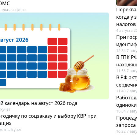
 ОМС
Переква
альная сфера
когда у
налогов
4 августа 2
При гос
иденти
12:34 7 авг
В ГПК Р
находящ
11:56 7 авг
В РФ ак
сердечн
11:40 7 авг
Работод
 календарь на август 2026 года
одиноки
ухучет
10:54 7 авг
тодичку по соцзаказу и выбору КВР при
Процеду
ащих
запроса
етный учет
10:32 7 авг