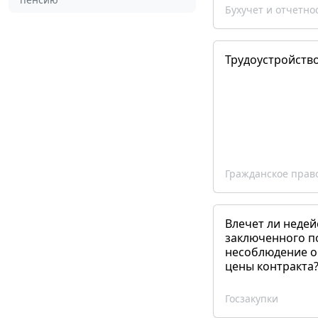
Бухучет и отчетно
Трудоустройств
Гражданское прав
Влечет ли недей
заключенного п
несоблюдение о
цены контракта
Госзакупки