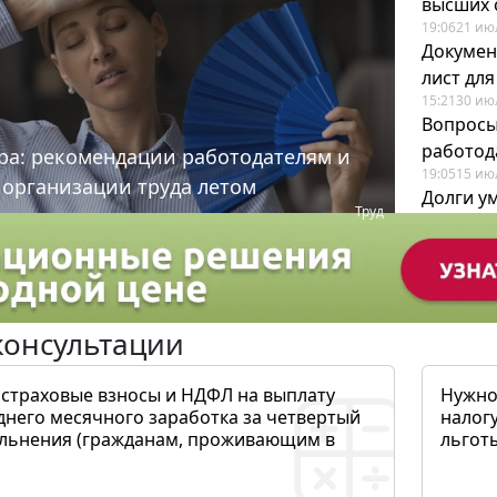
высших 
19:06
21 ию
Докумен
лист дл
15:21
30 ию
Вопросы
работода
ра: рекомендации работодателям и
19:05
15 ию
 организации труда летом
Долги у
Труд
когда и
19:43
17 ию
консультации
 страховые взносы и НДФЛ на выплату
Нужно
днего месячного заработка за четвертый
налогу
ольнения (гражданам, проживающим в
льготы