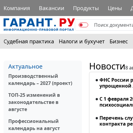
Компания
Вакансии
Продукты
Цены
Судебная практика
Налоги и бухучет
Бизнес
Новости
Актуальное
8 а
Производственный
ФНС России р
календарь – 2027 (проект)
упрощенной
ТОП-25 изменений в
С 1 февраля 
законодательстве в
психосоциал
августе
Перечень сл
Профессиональный
контракта р
календарь на август