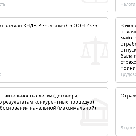
сть
Налоги
о граждан КНДР. Резолюция СБ ООН 2375
В июн
оплач
май со
отраб
отпуск
была 
страхо
прини
о
Трудов
ствительность сделки (договора,
Отраж
о результатам конкурентных процедур)
боснования начальной (максимальной)
?
Бюджет