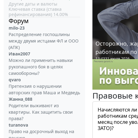
Другие даты и валюты
Ключевая ставка (ставка
рефинансирования) 14.00%
Форум
milo-23
Распределение госпошлины
между двумя истцами ФЛ и ООО
Осторожно, жа
(АПК)
работникам по
Иван2007
13:43
31 июля 2026
Можно ли применить навыки
рукопашного боя в целях
самообороны?
qvaro
Претензия о нарушении
авторских прав Маша и Медведь
Правовые 
Жанна_088
Родители выживают из
Начисляются ли
квартиры. Как защитить свои
работникам сре
права?
месяц после ув
turanova
ЗАТО)?
Право на досрочный выход на
пенсию