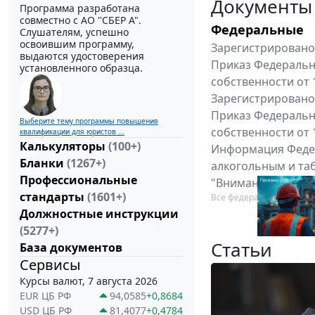
Документы
Программа разработана
совместно с АО ''СБЕР А".
Федеральные
Слушателям, успешно
освоившим программу,
Зарегистрировано 
выдаются удостоверения
Приказ Федеральн
установленного образца.
собственности от 
Зарегистрировано 
Приказ Федеральн
Выберите тему программы повышения
собственности от 
квалификации для юристов ...
Калькуляторы
(100+)
Информация Федер
Бланки
(1267+)
алкогольным и таб
Профессиональные
"Вниманию произв
стандарты
(1601+)
Все федеральные докум
Должностные инструкции
(5277+)
Статьи
База документов
Сервисы
Курсы валют, 7 августа 2026
EUR ЦБ РФ
94,0585
+0,8684
USD ЦБ РФ
81,4077
+0,4784