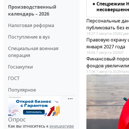
Спецрежим Н
Производственный
несовершенно
календарь – 2026
Персональные дан
Налоговая реформа
публиковать без е
18:27 7 августа 2026
Суде
Поступление в вуз
Правовую охрану 
января 2027 года
Специальная военная
18:04 7 августа 2026
IT
операция
Финансовый порог
фондов увеличили
Госзакупки
17:36 7 августа 2026
Нало
ГОСТ
Популярное
Опрос
Как вы относитесь к
инициативе