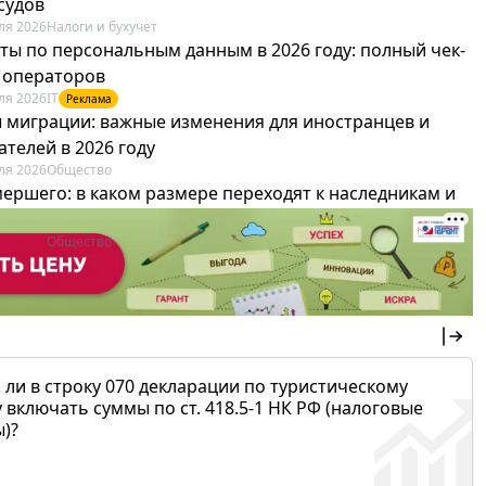
судов
ля 2026
Налоги и бухучет
ты по персональным данным в 2026 году: полный чек-
я операторов
ля 2026
IT
Реклама
 миграции: важные изменения для иностранцев и
телей в 2026 году
ля 2026
Общество
мершего: в каком размере переходят к наследникам и
х можно не платить
ля 2026
Общество
 ли в строку 070 декларации по туристическому
 включать суммы по ст. 418.5-1 НК РФ (налоговые
)?