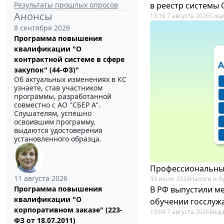
Результаты прошлых опросов
в реестр системы
Анонсы
13:19 7 августа 2026
Соци
8 сентября 2026
Программа повышения
квалификации "О
контрактной системе в сфере
закупок" (44-ФЗ)"
Об актуальных изменениях в КС
узнаете, став участником
программы, разработанной
совместно с АО ''СБЕР А".
Слушателям, успешно
освоившим программу,
выдаются удостоверения
установленного образца.
Профессиональный
11 августа 2026
30 июля 2026
Налоги и б
В РФ выпустили ме
Программа повышения
квалификации "О
обучении госслуж
корпоративном заказе" (223-
10:04 7 августа 2026
Бюдж
ФЗ от 18.07.2011)