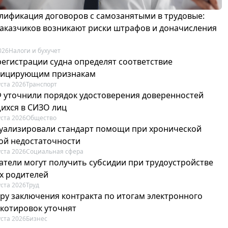
лификация договоров с самозанятыми в трудовые:
 заказчиков возникают риски штрафов и доначисления
026
Налоги и бухучет
регистрации судна определят соответствие
фицирующим признакам
уста 2026
Транспорт
Ф уточнили порядок удостоверения доверенностей
ихся в СИЗО лиц
уста 2026
Общество
туализировали стандарт помощи при хронической
ой недостаточности
уста 2026
Социальная сфера
атели могут получить субсидии при трудоустройстве
х родителей
уста 2026
Труд
ру заключения контракта по итогам электронного
 котировок уточнят
уста 2026
Бизнес