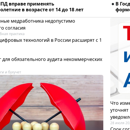
ПД вправе применять
В Гос
летние в возрасте от 14 до 18 лет
форме
ные медработника недопустимо
го согласия
бная практика
цифровых технологий в России расширят с 1
 для обязательного аудита некоммерческих
ги и бухучет
Что изме
уточнят
уведомл
28 июля 20
Срок со