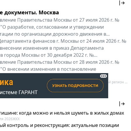
е документы. Москва
вление Правительства Москвы от 27 июля 2026 г. №
 "О разработке, согласовании и утверждении
тации по организации дорожного движения в...
епартамента финансов г. Москвы от 24 июля 2026 г. №
 внесении изменения в приказ Департамента
 города Москвы от 30 декабря 2022 г. №...
вление Правительства Москвы от 28 июля 2026 г. №
 "О внесении изменения в постановление
ьства Москвы от 26 июля 2011 г. № 334-ПП"
нальные документы
Мой регион ...
 тишине: когда можно и нельзя шуметь в жилых домах
ля 2026
ЖКХ
ый контроль и реконструкция: актуальные позиции