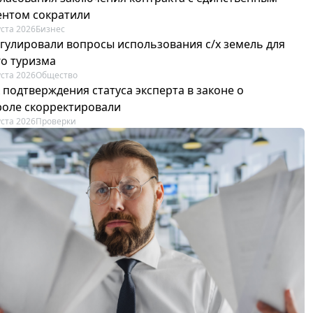
ентом сократили
уста 2026
Бизнес
егулировали вопросы использования с/х земель для
го туризма
уста 2026
Общество
 подтверждения статуса эксперта в законе о
роле скорректировали
уста 2026
Проверки