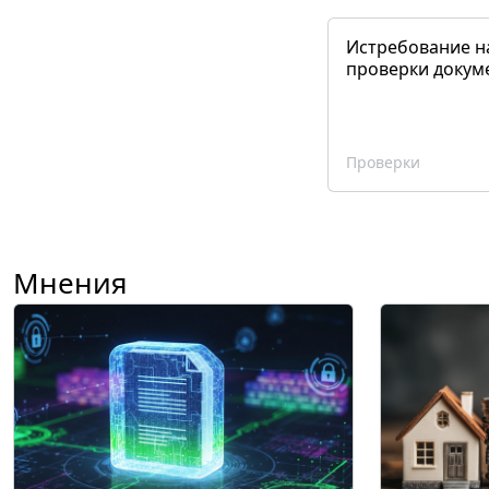
Истребование н
проверки докум
Проверки
Мнения