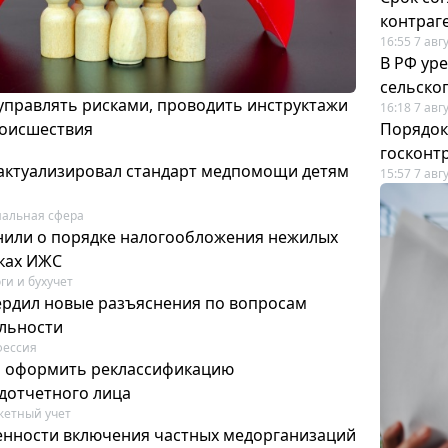
контраг
16:55 7 авг
В РФ ур
сельско
 управлять рисками, проводить инструктажи
16:18 7 авг
роисшествия
Порядок
госконт
актуализировал стандарт медпомощи детям
15:57 7 авг
альная сфера
или о порядке налогообложения нежилых
тках ИЖС
ги и бухучет
ердил новые разъяснения по вопросам
ельности
фессия
м оформить реклассификацию
дотчетного лица
етный учет
нности включения частных медорганизаций