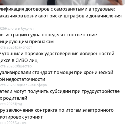
лификация договоров с самозанятыми в трудовые:
 заказчиков возникают риски штрафов и доначисления
026
Налоги и бухучет
регистрации судна определят соответствие
фицирующим признакам
уста 2026
Транспорт
Ф уточнили порядок удостоверения доверенностей
ихся в СИЗО лиц
уста 2026
Общество
туализировали стандарт помощи при хронической
ой недостаточности
уста 2026
Социальная сфера
атели могут получить субсидии при трудоустройстве
х родителей
уста 2026
Труд
ру заключения контракта по итогам электронного
 котировок уточнят
уста 2026
Бизнес