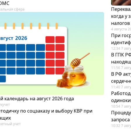
 ОМС
Переква
альная сфера
когда у
налогов
4 августа 2
При гос
иденти
12:34 7 авг
В ГПК Р
находящ
11:56 7 авг
В РФ ак
сердечн
11:40 7 авг
Работод
 календарь на август 2026 года
одиноки
ухучет
10:54 7 авг
тодичку по соцзаказу и выбору КВР при
Процеду
ащих
запроса
етный учет
10:32 7 авг