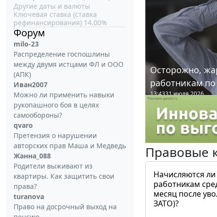
Другие даты и валюты
Ключевая ставка (ставка
рефинансирования) 14.00%
Форум
milo-23
Распределение госпошлины
между двумя истцами ФЛ и ООО
Осторожно, жа
(АПК)
работникам по
Иван2007
13:43
31 июля 2026
Можно ли применить навыки
рукопашного боя в целях
самообороны?
qvaro
Претензия о нарушении
авторских прав Маша и Медведь
Правовые 
Жанна_088
Родители выживают из
Начисляются ли
квартиры. Как защитить свои
работникам сре
права?
месяц после ув
turanova
ЗАТО)?
Право на досрочный выход на
пенсию