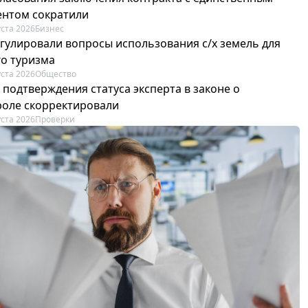
ентом сократили
уста 2026
Бизнес
егулировали вопросы использования с/х земель для
го туризма
уста 2026
Общество
 подтверждения статуса эксперта в законе о
роле скорректировали
уста 2026
Проверки