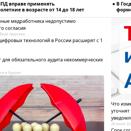
ПД вправе применять
В Гос
летние в возрасте от 14 до 18 лет
форме
ные медработника недопустимо
го согласия
бная практика
цифровых технологий в России расширят с 1
 для обязательного аудита некоммерческих
ги и бухучет
Что изме
уточнят
уведомл
28 июля 20
Срок со