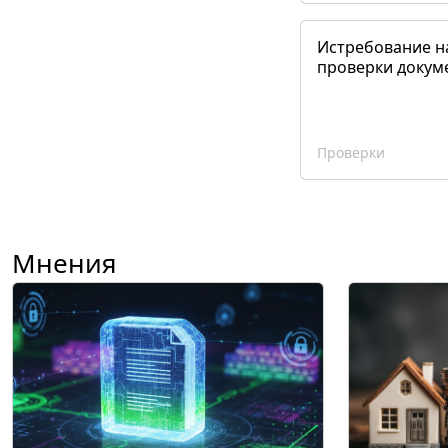
Истребование н
проверки докум
Проверки
Мнения