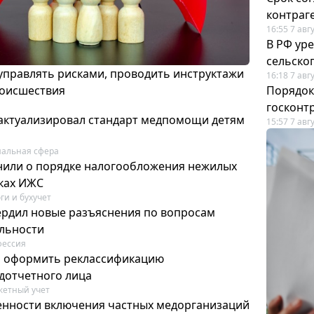
контраг
16:55 7 авг
В РФ ур
сельско
 управлять рисками, проводить инструктажи
16:18 7 авг
роисшествия
Порядок
госконт
актуализировал стандарт медпомощи детям
15:57 7 авг
альная сфера
или о порядке налогообложения нежилых
тках ИЖС
ги и бухучет
ердил новые разъяснения по вопросам
ельности
фессия
м оформить реклассификацию
дотчетного лица
етный учет
нности включения частных медорганизаций