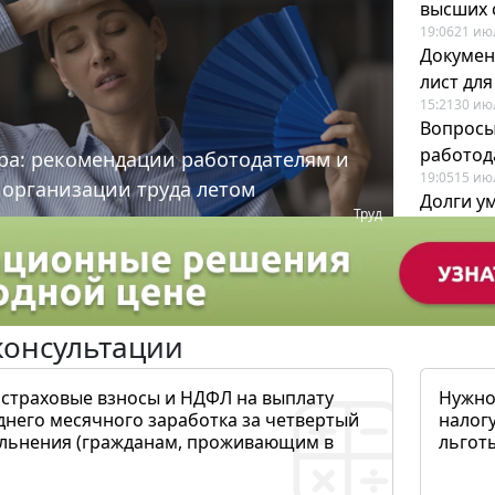
высших 
19:06
21 ию
Докумен
лист дл
15:21
30 ию
Вопросы
работода
ра: рекомендации работодателям и
19:05
15 ию
 организации труда летом
Долги у
Труд
когда и
19:43
17 ию
консультации
 страховые взносы и НДФЛ на выплату
Нужно
днего месячного заработка за четвертый
налогу
ольнения (гражданам, проживающим в
льготы