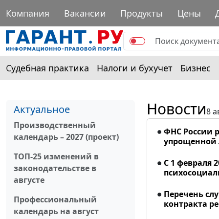
Компания
Вакансии
Продукты
Цены
Судебная практика
Налоги и бухучет
Бизнес
Новости
Актуальное
8 а
Производственный
ФНС России р
календарь – 2027 (проект)
упрощенной
ТОП-25 изменений в
С 1 февраля 
законодательстве в
психосоциал
августе
Перечень сл
Профессиональный
контракта р
календарь на август