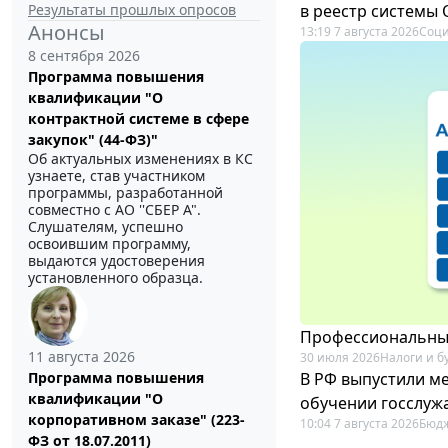
Результаты прошлых опросов
в реестр системы
Анонсы
13:19 7 августа 2026
Соци
8 сентября 2026
Программа повышения
квалификации "О
контрактной системе в сфере
закупок" (44-ФЗ)"
Об актуальных изменениях в КС
узнаете, став участником
программы, разработанной
совместно с АО ''СБЕР А".
Слушателям, успешно
освоившим программу,
выдаются удостоверения
установленного образца.
Профессиональный
11 августа 2026
30 июля 2026
Налоги и б
В РФ выпустили ме
Программа повышения
квалификации "О
обучении госслуж
корпоративном заказе" (223-
10:04 7 августа 2026
Бюдж
ФЗ от 18.07.2011)