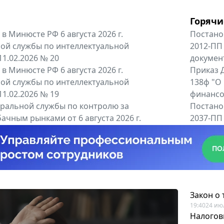
Горячи
в Минюсте РФ 6 августа 2026 г.
Постано
ой службы по интеллектуальной
2012-ПП
11.02.2026 № 20
докумен
в Минюсте РФ 6 августа 2026 г.
Приказ Д
ой службы по интеллектуальной
138ф "О
11.02.2026 № 19
финансов
альной службы по контролю за
Постано
ачным рынками от 6 августа 2026 г.
2037-ПП
одителей и импортёров алкогольной...
Правител
енты
Все регио
Закон о
19:40
24 ию
Налогов