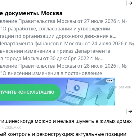
е документы. Москва
вление Правительства Москвы от 27 июля 2026 г. №
 "О разработке, согласовании и утверждении
тации по организации дорожного движения в...
епартамента финансов г. Москвы от 24 июля 2026 г. №
 внесении изменения в приказ Департамента
 города Москвы от 30 декабря 2022 г. №...
вление Правительства Москвы от 28 июля 2026 г. №
 "О внесении изменения в постановление
ьства Москвы от 26 июля 2011 г. № 334-ПП"
нальные документы
Мой регион ...
 тишине: когда можно и нельзя шуметь в жилых домах
ля 2026
ЖКХ
ый контроль и реконструкция: актуальные позиции