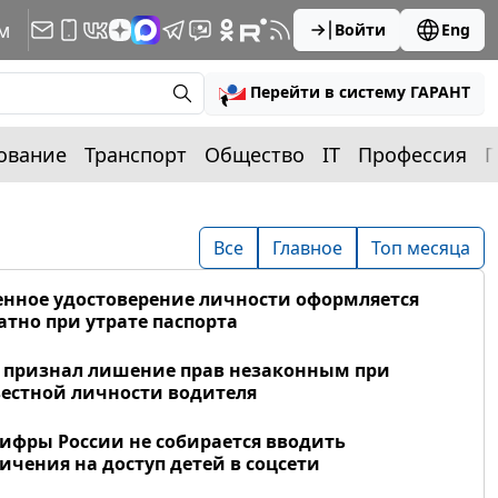
м
Войти
Eng
Перейти в систему ГАРАНТ
ование
Транспорт
Общество
IT
Профессия
П
Все
Главное
Топ месяца
нное удостоверение личности оформляется
атно при утрате паспорта
 признал лишение прав незаконным при
естной личности водителя
фры России не собирается вводить
ичения на доступ детей в соцсети