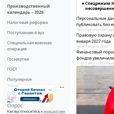
Спецрежим Н
Производственный
несовершенно
календарь – 2026
Персональные дан
Налоговая реформа
публиковать без е
18:27 7 августа 2026
Суде
Поступление в вуз
Правовую охрану 
января 2027 года
Специальная военная
18:04 7 августа 2026
IT
операция
Финансовый порог
фондов увеличили
Госзакупки
17:36 7 августа 2026
Нало
ГОСТ
Популярное
Опрос
Как вы относитесь к
инициативе