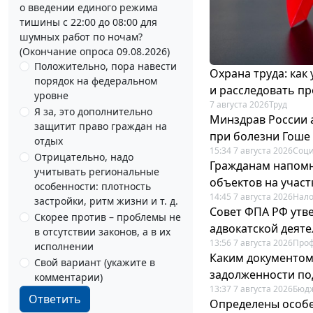
о введении единого режима
тишины с 22:00 до 08:00 для
шумных работ по ночам?
(Окончание опроса 09.08.2026)
Положительно, пора навести
Охрана труда: как
порядок на федеральном
и расследовать п
уровне
7 августа 2026
Труд
Я за, это дополнительно
Минздрав России 
защитит право граждан на
при болезни Гоше
отдых
15:34 7 августа 2026
Соци
Отрицательно, надо
Гражданам напомн
учитывать региональные
объектов на учас
особенности: плотность
14:45 7 августа 2026
Нало
застройки, ритм жизни и т. д.
Совет ФПА РФ утв
Скорее против – проблемы не
адвокатской деят
в отсутствии законов, а в их
13:56 7 августа 2026
Про
исполнении
Каким документо
Свой вариант (укажите в
задолженности по
комментарии)
13:37 7 августа 2026
Бюдж
Ответить
Определены особе