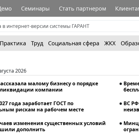
Демо
Семинары
Стать партнером
Клиента
Практика
Труд
Социальная сфера
ЖКХ
Образ
вгуста 2026
ассказала малому бизнесу о порядке
Време
 ликвидации компании
беспл
2027 года заработает ГОСТ по
ВС РФ
ьным рискам на рабочем месте
неизв
учаев изменения существенных условий
Минци
ешили дополнить
огран