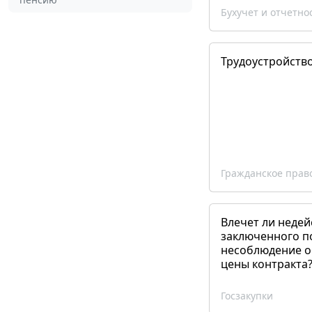
Бухучет и отчетно
Трудоустройств
Гражданское прав
Влечет ли недей
заключенного п
несоблюдение о
цены контракта
Госзакупки