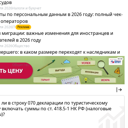
судов
ля 2026
Налоги и бухучет
ты по персональным данным в 2026 году: полный чек-
я операторов
ля 2026
IT
Реклама
 миграции: важные изменения для иностранцев и
телей в 2026 году
ля 2026
Общество
мершего: в каком размере переходят к наследникам и
х можно не платить
ля 2026
Общество
 ли в строку 070 декларации по туристическому
 включать суммы по ст. 418.5-1 НК РФ (налоговые
)?