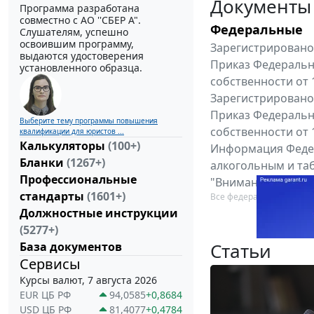
Документы
Программа разработана
совместно с АО ''СБЕР А".
Федеральные
Слушателям, успешно
освоившим программу,
Зарегистрировано 
выдаются удостоверения
Приказ Федеральн
установленного образца.
собственности от 
Зарегистрировано 
Приказ Федеральн
Выберите тему программы повышения
собственности от 
квалификации для юристов ...
Калькуляторы
(100+)
Информация Федер
Бланки
(1267+)
алкогольным и таб
Профессиональные
"Вниманию произв
стандарты
(1601+)
Все федеральные докум
Должностные инструкции
(5277+)
Статьи
База документов
Сервисы
Курсы валют, 7 августа 2026
EUR ЦБ РФ
94,0585
+0,8684
USD ЦБ РФ
81,4077
+0,4784