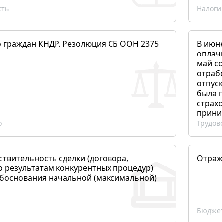
сть
Налоги
о граждан КНДР. Резолюция СБ ООН 2375
В июн
оплач
май со
отраб
отпуск
была 
страхо
прини
о
Трудов
ствительность сделки (договора,
Отраж
о результатам конкурентных процедур)
боснования начальной (максимальной)
?
Бюджет