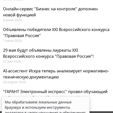
Онлайн-сервис "Бизнес на контроле" дополнен
новой функцией
9 июня 2026
Объявлены победители XXI Всероссийского конкурса
"Правовая Россия"
1 июня 2026
29 мая будут объявлены лауреаты XXI
Всероссийского конкурса "Правовая Россия"!
27 мая 2026
AI-ассистент Искра теперь анализирует нормативно-
техническую документацию
28 апреля 2026
"ГАРАНТ Электронный экспресс" провел обучающий
вебинар по работе с AI-ассистентом Искра
Мы обрабатываем локальные данные
23 апреля 2026
браузера и используем инструменты
аналитики в целях улучшения и обеспечения