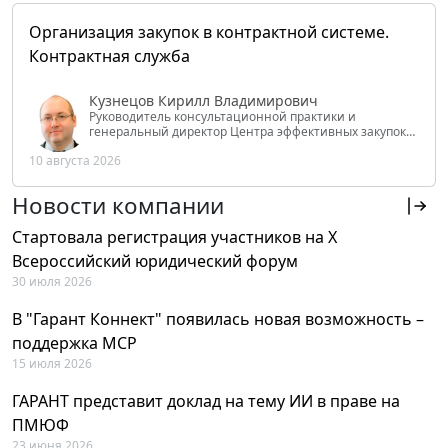
Организация закупок в контрактной системе.
Контрактная служба
Кузнецов Кирилл Владимирович
Руководитель консультационной практики и
генеральный директор Центра эффективных закупок
Tendery.ru, ведущий эксперт РАНХиГС при Президенте
10 августа 2026
РФ
Новости компании
Стартовала регистрация участников на X
Всероссийский юридический форум
30 июля 2026
В "Гарант Коннект" появилась новая возможность –
поддержка MCP
15 июля 2026
ГАРАНТ представит доклад на тему ИИ в праве на
ПМЮФ
23 июня 2026