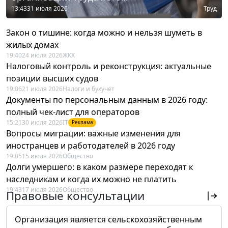
13:43
31 июля 2026
Труд
Закон о тишине: когда можно и нельзя шуметь в
жилых домах
19:40
24 июля 2026
ЖКХ
Налоговый контроль и реконструкция: актуальные
позиции высших судов
19:06
21 июля 2026
Налоги и бухучет
Документы по персональным данным в 2026 году:
полный чек-лист для операторов
15:21
30 июля 2026
IT
Реклама
Вопросы миграции: важные изменения для
иностранцев и работодателей в 2026 году
19:05
15 июля 2026
Общество
Долги умершего: в каком размере переходят к
наследникам и когда их можно не платить
19:43
17 июля 2026
Общество
Правовые консультации
Организация является сельскохозяйственным