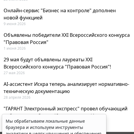
Онлайн-сервис "Бизнес на контроле" дополнен
новой функцией
9 июня 2026
Объявлены победители XXI Всероссийского конкурса
"Правовая Россия"
1 июня 2026
29 мая будут объявлены лауреаты XXI
Всероссийского конкурса "Правовая Россия"!
27 мая 2026
AI-ассистент Искра теперь анализирует нормативно-
техническую документацию
28 апреля 2026
"ГАРАНТ Электронный экспресс" провел обучающий
вебинар по работе с AI-ассистентом Искра
Мы обрабатываем локальные данные
23 апреля 2026
браузера и используем инструменты
аналитики в целях улучшения и обеспечения