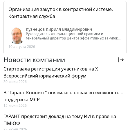
Организация закупок в контрактной системе.
Контрактная служба
Кузнецов Кирилл Владимирович
Руководитель консультационной практики и
генеральный директор Центра эффективных закупок
Tendery.ru, ведущий эксперт РАНХиГС при Президенте
10 августа 2026
РФ
Новости компании
Стартовала регистрация участников на X
Всероссийский юридический форум
30 июля 2026
В "Гарант Коннект" появилась новая возможность –
поддержка MCP
15 июля 2026
ГАРАНТ представит доклад на тему ИИ в праве на
ПМЮФ
23 июня 2026