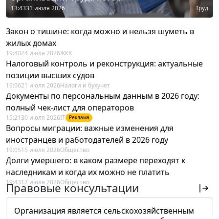
13:43
31 июля 2026
Труд
Закон о тишине: когда можно и нельзя шуметь в
жилых домах
19:40
24 июля 2026
ЖКХ
Налоговый контроль и реконструкция: актуальные
позиции высших судов
19:06
21 июля 2026
Налоги и бухучет
Документы по персональным данным в 2026 году:
полный чек-лист для операторов
15:21
30 июля 2026
IT
Реклама
Вопросы миграции: важные изменения для
иностранцев и работодателей в 2026 году
19:05
15 июля 2026
Общество
Долги умершего: в каком размере переходят к
наследникам и когда их можно не платить
19:43
17 июля 2026
Общество
Правовые консультации
Организация является сельскохозяйственным