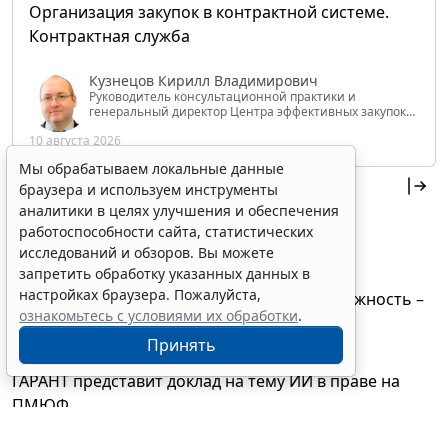
Организация закупок в контрактной системе.
Контрактная служба
Кузнецов Кирилл Владимирович
Руководитель консультационной практики и
генеральный директор Центра эффективных закупок
Tendery.ru, ведущий эксперт РАНХиГС при Президенте
10 августа 2026
РФ
Мы обрабатываем локальные данные
Новости компании
браузера и используем инструменты
аналитики в целях улучшения и обеспечения
Стартовала регистрация участников на X
работоспособности сайта, статистических
Всероссийский юридический форум
исследований и обзоров. Вы можете
30 июля 2026
запретить обработку указанных данных в
настройках браузера. Пожалуйста,
В "Гарант Коннект" появилась новая возможность –
ознакомьтесь с условиями их обработки
.
поддержка MCP
Принять
15 июля 2026
ГАРАНТ представит доклад на тему ИИ в праве на
ПМЮФ
23 июня 2026