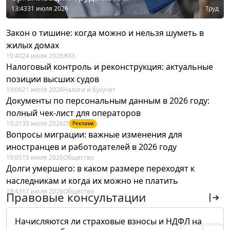
13:43
31 июля 2026
Труд
Закон о тишине: когда можно и нельзя шуметь в
жилых домах
19:40
24 июля 2026
ЖКХ
Налоговый контроль и реконструкция: актуальные
позиции высших судов
19:06
21 июля 2026
Налоги и бухучет
Документы по персональным данным в 2026 году:
полный чек-лист для операторов
15:21
30 июля 2026
IT
Реклама
Вопросы миграции: важные изменения для
иностранцев и работодателей в 2026 году
19:05
15 июля 2026
Общество
Долги умершего: в каком размере переходят к
наследникам и когда их можно не платить
19:43
17 июля 2026
Общество
Правовые консультации
Начисляются ли страховые взносы и НДФЛ на