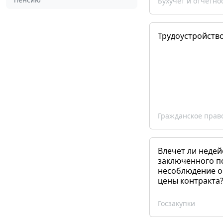
Бухучет и отчетно
Трудоустройств
Гражданское прав
Влечет ли недей
заключенного п
несоблюдение о
цены контракта
Госзакупки