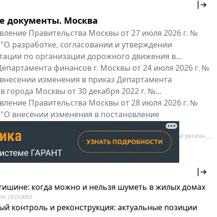
е документы. Москва
вление Правительства Москвы от 27 июля 2026 г. №
 "О разработке, согласовании и утверждении
тации по организации дорожного движения в...
епартамента финансов г. Москвы от 24 июля 2026 г. №
 внесении изменения в приказ Департамента
 города Москвы от 30 декабря 2022 г. №...
вление Правительства Москвы от 28 июля 2026 г. №
 "О внесении изменения в постановление
ьства Москвы от 26 июля 2011 г. № 334-ПП"
нальные документы
Мой регион ...
 тишине: когда можно и нельзя шуметь в жилых домах
ля 2026
ЖКХ
ый контроль и реконструкция: актуальные позиции