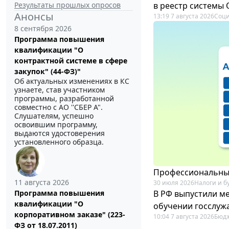
Результаты прошлых опросов
в реестр системы
Анонсы
13:19 7 августа 2026
Соци
8 сентября 2026
Программа повышения
квалификации "О
контрактной системе в сфере
закупок" (44-ФЗ)"
Об актуальных изменениях в КС
узнаете, став участником
программы, разработанной
совместно с АО ''СБЕР А".
Слушателям, успешно
освоившим программу,
выдаются удостоверения
установленного образца.
Профессиональный
11 августа 2026
30 июля 2026
Налоги и б
В РФ выпустили ме
Программа повышения
квалификации "О
обучении госслуж
корпоративном заказе" (223-
10:04 7 августа 2026
Бюдж
ФЗ от 18.07.2011)