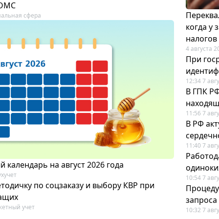
 ОМС
Переква
альная сфера
когда у
налогов
4 августа 2
При гос
иденти
12:34 7 авг
В ГПК Р
находящ
11:56 7 авг
В РФ ак
сердечн
11:40 7 авг
Работод
 календарь на август 2026 года
одиноки
ухучет
10:54 7 авг
тодичку по соцзаказу и выбору КВР при
Процеду
ащих
запроса
етный учет
10:32 7 авг