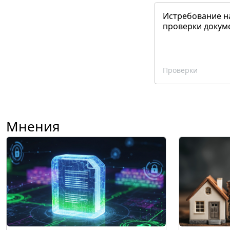
Истребование н
проверки докум
Проверки
Мнения