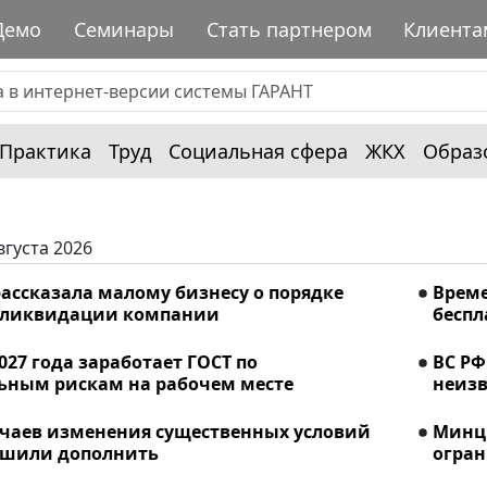
Демо
Семинары
Стать партнером
Клиента
Практика
Труд
Социальная сфера
ЖКХ
Образ
вгуста 2026
ассказала малому бизнесу о порядке
Време
 ликвидации компании
беспл
2027 года заработает ГОСТ по
ВС РФ
ьным рискам на рабочем месте
неизв
учаев изменения существенных условий
Минци
ешили дополнить
огран