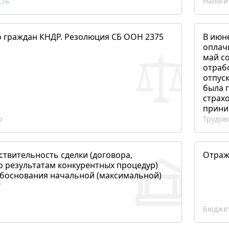
сть
Налоги
о граждан КНДР. Резолюция СБ ООН 2375
В июн
оплач
май со
отраб
отпуск
была 
страхо
прини
о
Трудов
ствительность сделки (договора,
Отраж
о результатам конкурентных процедур)
боснования начальной (максимальной)
?
Бюджет