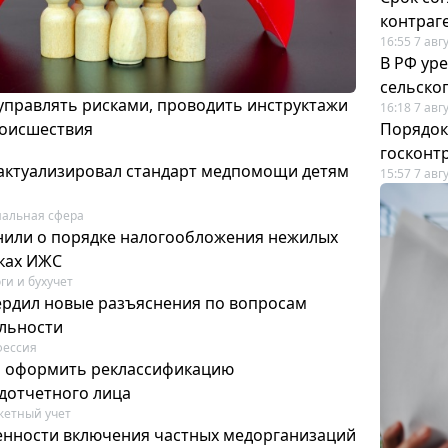
контраг
16:55 7 авг
В РФ ур
сельско
 управлять рисками, проводить инструктажи
16:18 7 авг
роисшествия
Порядок
госконт
актуализировал стандарт медпомощи детям
15:57 7 авг
альная сфера
или о порядке налогообложения нежилых
тках ИЖС
ги и бухучет
ердил новые разъяснения по вопросам
ельности
фессия
м оформить реклассификацию
дотчетного лица
етный учет
нности включения частных медорганизаций