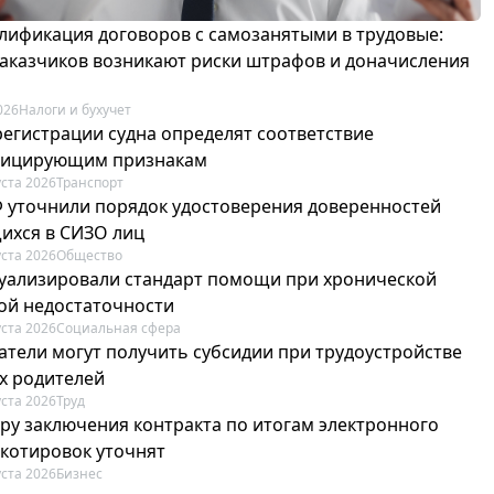
лификация договоров с самозанятыми в трудовые:
 заказчиков возникают риски штрафов и доначисления
026
Налоги и бухучет
регистрации судна определят соответствие
фицирующим признакам
уста 2026
Транспорт
Ф уточнили порядок удостоверения доверенностей
ихся в СИЗО лиц
уста 2026
Общество
туализировали стандарт помощи при хронической
ой недостаточности
уста 2026
Социальная сфера
атели могут получить субсидии при трудоустройстве
х родителей
уста 2026
Труд
ру заключения контракта по итогам электронного
 котировок уточнят
уста 2026
Бизнес