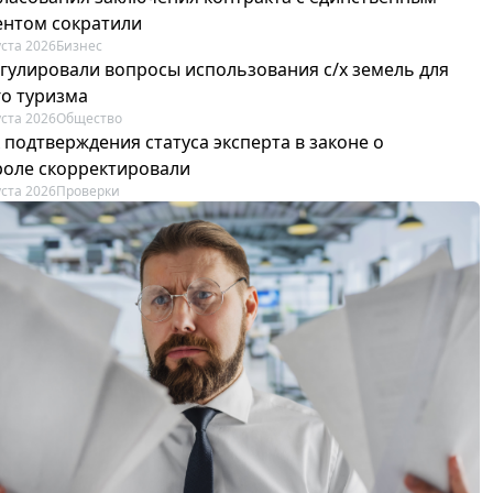
ентом сократили
уста 2026
Бизнес
егулировали вопросы использования с/х земель для
го туризма
уста 2026
Общество
 подтверждения статуса эксперта в законе о
роле скорректировали
уста 2026
Проверки