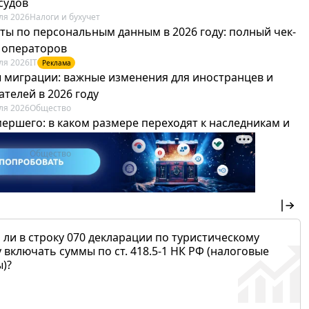
судов
ля 2026
Налоги и бухучет
ты по персональным данным в 2026 году: полный чек-
я операторов
ля 2026
IT
Реклама
 миграции: важные изменения для иностранцев и
телей в 2026 году
ля 2026
Общество
мершего: в каком размере переходят к наследникам и
х можно не платить
ля 2026
Общество
 ли в строку 070 декларации по туристическому
 включать суммы по ст. 418.5-1 НК РФ (налоговые
)?