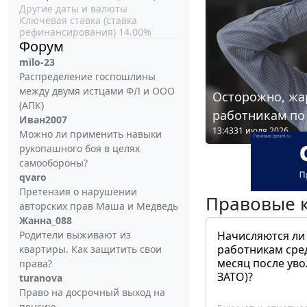
Другие даты и валюты
Ключевая ставка (ставка
рефинансирования) 14.00%
Форум
milo-23
Распределение госпошлины
между двумя истцами ФЛ и ООО
Осторожно, жа
(АПК)
работникам по
Иван2007
13:43
31 июля 2026
Можно ли применить навыки
рукопашного боя в целях
самообороны?
qvaro
Претензия о нарушении
Правовые 
авторских прав Маша и Медведь
Жанна_088
Начисляются ли
Родители выживают из
работникам сре
квартиры. Как защитить свои
месяц после ув
права?
ЗАТО)?
turanova
Право на досрочный выход на
пенсию