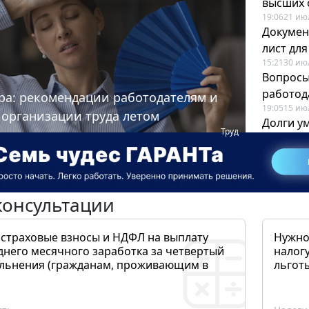
высших 
19:06
21 ию
Докумен
лист дл
15:21
30 ию
Вопросы
работода
ра: рекомендации работодателям и
19:05
15 ию
 организации труда летом
Долги у
Труд
когда и
19:43
17 ию
консультации
 страховые взносы и НДФЛ на выплату
Нужно
днего месячного заработка за четвертый
налогу
ольнения (гражданам, проживающим в
льготы