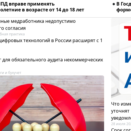
ПД вправе применять
В Гос
летние в возрасте от 14 до 18 лет
форме
ные медработника недопустимо
го согласия
бная практика
цифровых технологий в России расширят с 1
 для обязательного аудита некоммерческих
ги и бухучет
Что изме
уточнят
уведомл
28 июля 20
Срок со