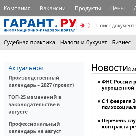
Компания
Вакансии
Продукты
Цены
Судебная практика
Налоги и бухучет
Бизнес
Новости
Актуальное
8 а
Производственный
ФНС России р
календарь – 2027 (проект)
упрощенной
ТОП-25 изменений в
С 1 февраля 
законодательстве в
психосоциал
августе
Перечень сл
Профессиональный
контракта р
календарь на август