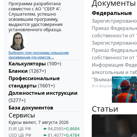
Документы
Программа разработана
совместно с АО ''СБЕР А".
Федеральные
Слушателям, успешно
освоившим программу,
Зарегистрировано 
выдаются удостоверения
Приказ Федеральн
установленного образца.
собственности от 
Зарегистрировано 
Приказ Федеральн
Выберите тему программы повышения
собственности от 
квалификации для юристов ...
Калькуляторы
(100+)
Информация Федер
Бланки
(1267+)
алкогольным и таб
Профессиональные
"Вниманию произв
стандарты
(1601+)
Все федеральные докум
Должностные инструкции
(5277+)
Статьи
База документов
Сервисы
Курсы валют, 7 августа 2026
EUR ЦБ РФ
94,0585
+0,8684
USD ЦБ РФ
81,4077
+0,4784