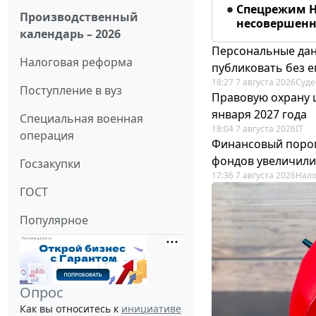
Спецрежим Н
Производственный
несовершенно
календарь – 2026
Персональные дан
Налоговая реформа
публиковать без е
18:27 7 августа 2026
Суде
Поступление в вуз
Правовую охрану 
января 2027 года
Специальная военная
18:04 7 августа 2026
IT
операция
Финансовый порог
фондов увеличили
Госзакупки
17:36 7 августа 2026
Нало
ГОСТ
Популярное
Опрос
Как вы относитесь к
инициативе