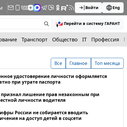
м
Войти
Eng
Перейти в систему ГАРАНТ
ование
Транспорт
Общество
IT
Профессия
П
Все
Главное
Топ месяца
нное удостоверение личности оформляется
атно при утрате паспорта
 признал лишение прав незаконным при
естной личности водителя
фры России не собирается вводить
ичения на доступ детей в соцсети