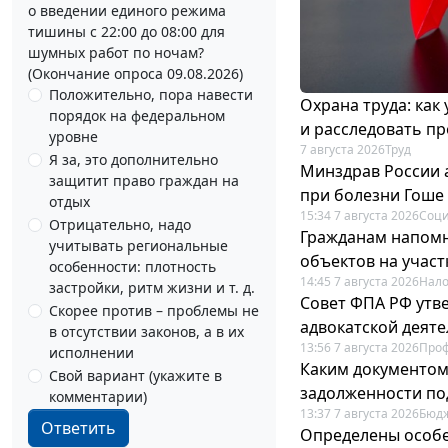
о введении единого режима
тишины с 22:00 до 08:00 для
шумных работ по ночам?
(Окончание опроса 09.08.2026)
Положительно, пора навести
Охрана труда: как
порядок на федеральном
и расследовать п
уровне
7 августа 2026
Труд
Я за, это дополнительно
Минздрав России 
защитит право граждан на
при болезни Гоше
отдых
15:34 7 августа 2026
Соци
Отрицательно, надо
Гражданам напомн
учитывать региональные
объектов на учас
особенности: плотность
14:45 7 августа 2026
Нало
застройки, ритм жизни и т. д.
Совет ФПА РФ утв
Скорее против – проблемы не
адвокатской деят
в отсутствии законов, а в их
13:56 7 августа 2026
Про
исполнении
Каким документо
Свой вариант (укажите в
задолженности по
комментарии)
13:37 7 августа 2026
Бюдж
Ответить
Определены особе