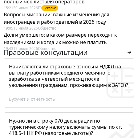
полный чек-лист для операторов
15:21
30 июля 2026
IT
Реклама
Вопросы миграции: важные изменения для
иностранцев и работодателей в 2026 году
19:05
15 июля 2026
Общество
Долги умершего: в каком размере переходят к
наследникам и когда их можно не платить
19:43
17 июля 2026
Общество
Правовые консультации
Начисляются ли страховые взносы и НДФЛ на
выплату работникам среднего месячного
заработка за четвертый месяц после
увольнения (гражданам, проживающим в ЗАТО)?
Бухучет и отчетность
Нужно ли в строку 070 декларации по
туристическому налогу включать суммы по ст.
418.5-1 НК РФ (налоговые льготы)?