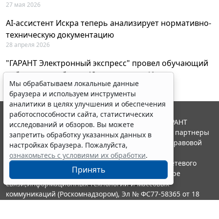
27 мая 2026
AI-ассистент Искра теперь анализирует нормативно-
техническую документацию
28 апреля 2026
"ГАРАНТ Электронный экспресс" провел обучающий
вебинар по работе с AI-ассистентом Искра
Мы обрабатываем локальные данные
23 апреля 2026
браузера и используем инструменты
аналитики в целях улучшения и обеспечения
работоспособности сайта, статистических
© ООО "НПП "ГАРАНТ-СЕРВИС", 2026. Система ГАРАНТ
исследований и обзоров. Вы можете
выпускается с 1990 года. Компания "Гарант" и ее партнеры
запретить обработку указанных данных в
являются участниками Российской ассоциации правовой
настройках браузера. Пожалуйста,
информации ГАРАНТ.
ознакомьтесь с условиями их обработки
.
Портал ГАРАНТ.РУ зарегистрирован в качестве сетевого
Принять
издания Федеральной службой по надзору в сфере
связи,информационных технологий и массовых
коммуникаций (Роскомнадзором), Эл № ФС77-58365 от 18
июня 2014 года.