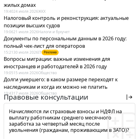
жилых домах
19:40
24 июля 2026
ЖКХ
Налоговый контроль и реконструкция: актуальные
позиции высших судов
19:06
21 июля 2026
Налоги и бухучет
Документы по персональным данным в 2026 году:
полный чек-лист для операторов
15:21
30 июля 2026
IT
Реклама
Вопросы миграции: важные изменения для
иностранцев и работодателей в 2026 году
19:05
15 июля 2026
Общество
Долги умершего: в каком размере переходят к
наследникам и когда их можно не платить
19:43
17 июля 2026
Общество
Правовые консультации
Начисляются ли страховые взносы и НДФЛ на
выплату работникам среднего месячного
заработка за четвертый месяц после
увольнения (гражданам, проживающим в ЗАТО)?