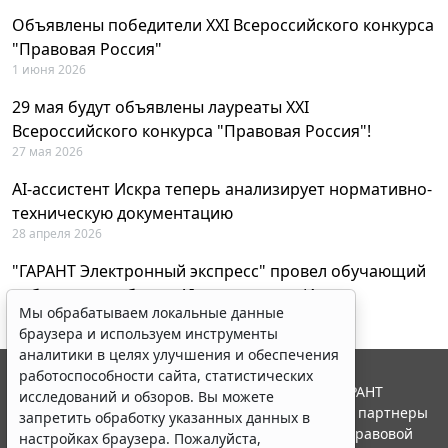
Объявлены победители XXI Всероссийского конкурса
"Правовая Россия"
1 июня 2026
29 мая будут объявлены лауреаты XXI
Всероссийского конкурса "Правовая Россия"!
27 мая 2026
AI-ассистент Искра теперь анализирует нормативно-
техническую документацию
28 апреля 2026
"ГАРАНТ Электронный экспресс" провел обучающий
вебинар по работе с AI-ассистентом Искра
Мы обрабатываем локальные данные
23 апреля 2026
браузера и используем инструменты
аналитики в целях улучшения и обеспечения
работоспособности сайта, статистических
© ООО "НПП "ГАРАНТ-СЕРВИС", 2026. Система ГАРАНТ
исследований и обзоров. Вы можете
выпускается с 1990 года. Компания "Гарант" и ее партнеры
запретить обработку указанных данных в
являются участниками Российской ассоциации правовой
настройках браузера. Пожалуйста,