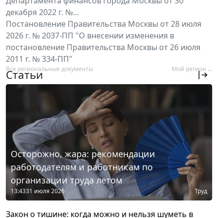
Департамента финансов города Москвы от 30
декабря 2022 г. №...
Постановление Правительства Москвы от 28 июля
2026 г. № 2037-ПП "О внесении изменения в
постановление Правительства Москвы от 26 июля
2011 г. № 334-ПП"
Все региональные документы
Мой регион ...
Статьи
Осторожно, жара: рекомендации
работодателям и работникам по
организации труда летом
13:43
31 июля 2026
Труд
Закон о тишине: когда можно и нельзя шуметь в