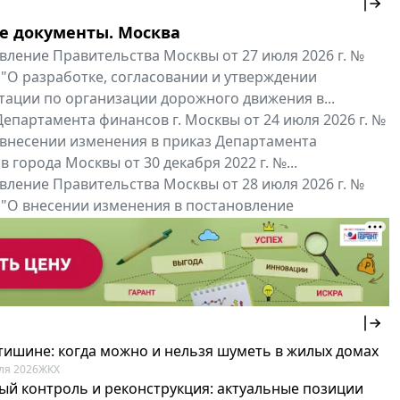
е документы. Москва
вление Правительства Москвы от 27 июля 2026 г. №
 "О разработке, согласовании и утверждении
тации по организации дорожного движения в...
епартамента финансов г. Москвы от 24 июля 2026 г. №
 внесении изменения в приказ Департамента
 города Москвы от 30 декабря 2022 г. №...
вление Правительства Москвы от 28 июля 2026 г. №
 "О внесении изменения в постановление
ьства Москвы от 26 июля 2011 г. № 334-ПП"
нальные документы
Мой регион ...
 тишине: когда можно и нельзя шуметь в жилых домах
ля 2026
ЖКХ
ый контроль и реконструкция: актуальные позиции