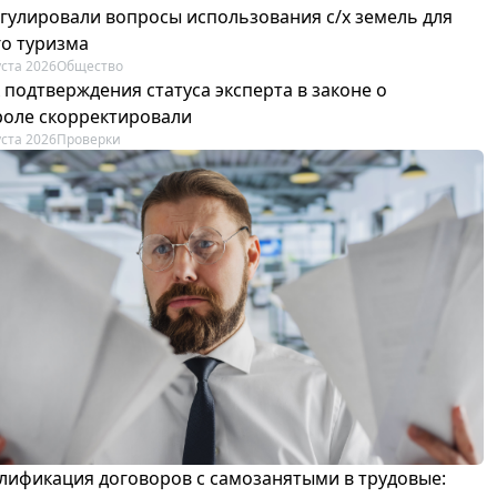
егулировали вопросы использования с/х земель для
го туризма
уста 2026
Общество
 подтверждения статуса эксперта в законе о
роле скорректировали
уста 2026
Проверки
лификация договоров с самозанятыми в трудовые: