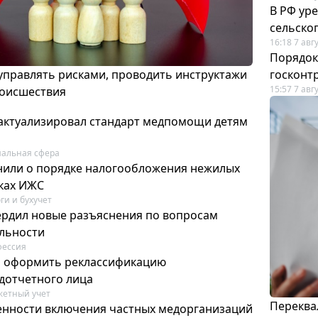
В РФ ур
сельско
16:18 7 авг
Порядок
 управлять рисками, проводить инструктажи
госконт
15:57 7 авг
роисшествия
актуализировал стандарт медпомощи детям
альная сфера
или о порядке налогообложения нежилых
тках ИЖС
ги и бухучет
ердил новые разъяснения по вопросам
ельности
фессия
м оформить реклассификацию
дотчетного лица
етный учет
Переква
нности включения частных медорганизаций