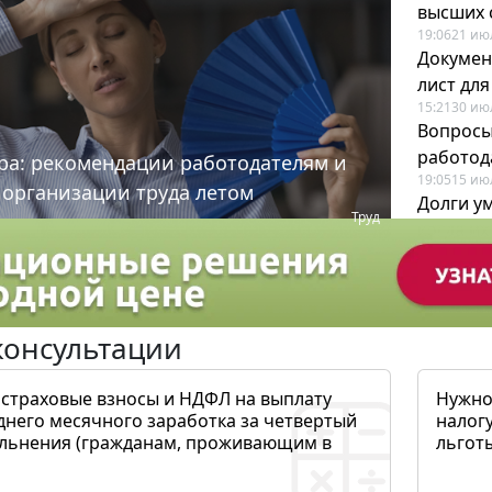
высших 
19:06
21 ию
Докумен
лист дл
15:21
30 ию
Вопросы
работода
ра: рекомендации работодателям и
19:05
15 ию
 организации труда летом
Долги у
Труд
когда и
19:43
17 ию
консультации
 страховые взносы и НДФЛ на выплату
Нужно
днего месячного заработка за четвертый
налогу
ольнения (гражданам, проживающим в
льготы