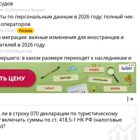
судов
ля 2026
Налоги и бухучет
ты по персональным данным в 2026 году: полный чек-
я операторов
ля 2026
IT
Реклама
 миграции: важные изменения для иностранцев и
телей в 2026 году
ля 2026
Общество
мершего: в каком размере переходят к наследникам и
х можно не платить
ля 2026
Общество
 ли в строку 070 декларации по туристическому
 включать суммы по ст. 418.5-1 НК РФ (налоговые
)?