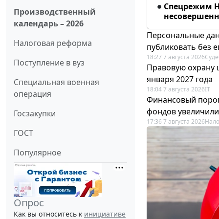
Спецрежим Н
Производственный
несовершенно
календарь – 2026
Персональные дан
Налоговая реформа
публиковать без е
18:27 7 августа 2026
Суде
Поступление в вуз
Правовую охрану 
января 2027 года
Специальная военная
18:04 7 августа 2026
IT
операция
Финансовый порог
фондов увеличили
Госзакупки
17:36 7 августа 2026
Нало
ГОСТ
Популярное
Опрос
Как вы относитесь к
инициативе