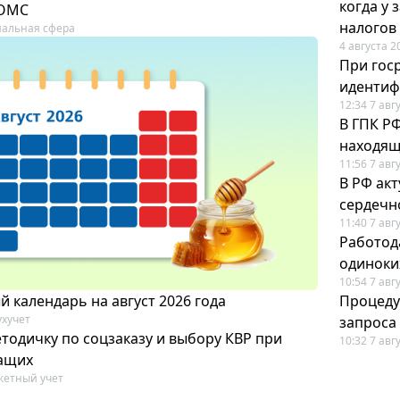
когда у
 ОМС
налогов
альная сфера
4 августа 2
При гос
иденти
12:34 7 авг
В ГПК Р
находящ
11:56 7 авг
В РФ ак
сердечн
11:40 7 авг
Работод
одиноки
10:54 7 авг
 календарь на август 2026 года
Процеду
ухучет
запроса
тодичку по соцзаказу и выбору КВР при
10:32 7 авг
ащих
етный учет