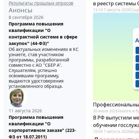
Результаты прошлых опросов
в реестр системы
Анонсы
13:19 7 августа 2026
Соци
8 сентября 2026
Программа повышения
квалификации "О
контрактной системе в сфере
закупок" (44-ФЗ)"
Об актуальных изменениях в КС
узнаете, став участником
программы, разработанной
совместно с АО ''СБЕР А".
Слушателям, успешно
освоившим программу,
выдаются удостоверения
установленного образца.
Профессиональный
11 августа 2026
30 июля 2026
Налоги и б
В РФ выпустили ме
Программа повышения
квалификации "О
обучении госслуж
корпоративном заказе" (223-
10:04 7 августа 2026
Бюдж
ФЗ от 18.07.2011)