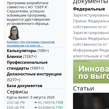
Документы
Программа разработана
совместно с АО ''СБЕР А".
Федеральные
Слушателям, успешно
Зарегистрировано 
освоившим программу,
выдаются удостоверения
Приказ Федеральн
установленного образца.
собственности от 
Зарегистрировано 
Приказ Федеральн
Выберите тему программы повышения
собственности от 
квалификации для юристов ...
Информация Федер
Калькуляторы
(100+)
алкогольным и таб
Бланки
(1267+)
"Вниманию произв
Профессиональные
Все федеральные докум
стандарты
(1601+)
Должностные инструкции
(5277+)
База документов
Статьи
Сервисы
Курсы валют, 9 августа 2026
USD ЦБ РФ
82,1665
+0,7588
EUR ЦБ РФ
94,8366
+0,7781