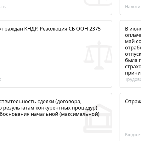
сть
Налоги
о граждан КНДР. Резолюция СБ ООН 2375
В июн
оплач
май со
отраб
отпуск
была 
страхо
прини
о
Трудов
ствительность сделки (договора,
Отраж
о результатам конкурентных процедур)
боснования начальной (максимальной)
?
Бюджет