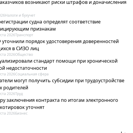
 заказчиков возникают риски штрафов и доначисления
026
Налоги и бухучет
регистрации судна определят соответствие
фицирующим признакам
уста 2026
Транспорт
Ф уточнили порядок удостоверения доверенностей
ихся в СИЗО лиц
уста 2026
Общество
туализировали стандарт помощи при хронической
ой недостаточности
уста 2026
Социальная сфера
атели могут получить субсидии при трудоустройстве
х родителей
уста 2026
Труд
ру заключения контракта по итогам электронного
 котировок уточнят
уста 2026
Бизнес