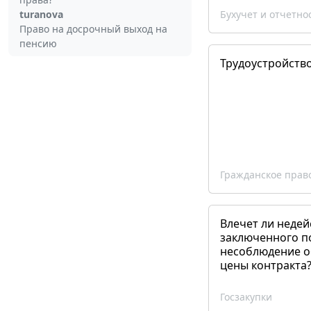
turanova
Бухучет и отчетно
Право на досрочный выход на
пенсию
Трудоустройств
Гражданское прав
Влечет ли недей
заключенного п
несоблюдение о
цены контракта
Госзакупки