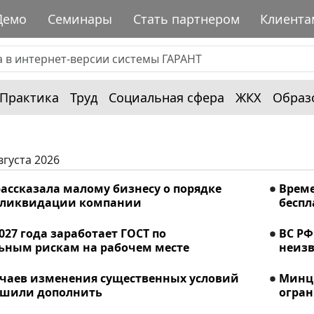
Демо
Семинары
Стать партнером
Клиента
Практика
Труд
Социальная сфера
ЖКХ
Образ
вгуста 2026
ассказала малому бизнесу о порядке
Време
 ликвидации компании
беспл
2027 года заработает ГОСТ по
ВС РФ
ьным рискам на рабочем месте
неизв
учаев изменения существенных условий
Минци
ешили дополнить
огран