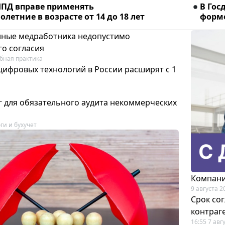
ПД вправе применять
В Гос
летние в возрасте от 14 до 18 лет
форме
ные медработника недопустимо
го согласия
бная практика
цифровых технологий в России расширят с 1
 для обязательного аудита некоммерческих
ги и бухучет
Компани
9 августа 2
Срок со
контраг
16:55 7 авг