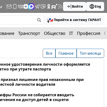
м
Войти
Eng
Перейти в систему ГАРАНТ
ование
Транспорт
Общество
IT
Профессия
П
Все
Главное
Топ месяца
нное удостоверение личности оформляется
атно при утрате паспорта
 признал лишение прав незаконным при
естной личности водителя
фры России не собирается вводить
ичения на доступ детей в соцсети