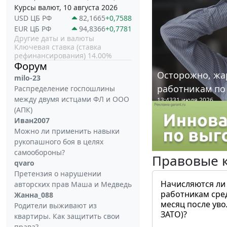
Курсы валют, 10 августа 2026
USD ЦБ РФ
82,1665
+0,7588
EUR ЦБ РФ
94,8366
+0,7781
Другие даты и валюты
Ключевая ставка (ставка
рефинансирования) 14.00%
Форум
Осторожно, жа
milo-23
работникам по
Распределение госпошлины
между двумя истцами ФЛ и ООО
13:43
31 июля 2026
(АПК)
Иван2007
Можно ли применить навыки
рукопашного боя в целях
самообороны?
Правовые 
qvaro
Претензия о нарушении
Начисляются ли
авторских прав Маша и Медведь
работникам сре
Жанна_088
месяц после ув
Родители выживают из
ЗАТО)?
квартиры. Как защитить свои
права?