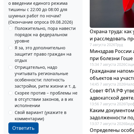
о введении единого режима
тишины с 22:00 до 08:00 для
шумных работ по ночам?
(Окончание опроса 09.08.2026)
Положительно, пора навести
Охрана труда: как
порядок на федеральном
и расследовать п
уровне
7 августа 2026
Труд
Я за, это дополнительно
Минздрав России 
защитит право граждан на
при болезни Гоше
отдых
15:34 7 августа 2026
Соци
Отрицательно, надо
Гражданам напомн
учитывать региональные
объектов на учас
особенности: плотность
14:45 7 августа 2026
Нало
застройки, ритм жизни и т. д.
Совет ФПА РФ утв
Скорее против – проблемы не
адвокатской деят
в отсутствии законов, а в их
13:56 7 августа 2026
Про
исполнении
Каким документо
Свой вариант (укажите в
задолженности по
комментарии)
13:37 7 августа 2026
Бюдж
Ответить
Определены особе