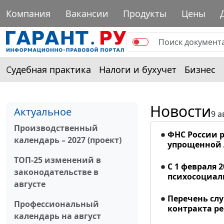
Компания
Вакансии
Продукты
Цены
Судебная практика
Налоги и бухучет
Бизнес
Новости
Актуальное
9 а
Производственный
ФНС России р
календарь – 2027 (проект)
упрощенной
ТОП-25 изменений в
С 1 февраля 
законодательстве в
психосоциал
августе
Перечень сл
Профессиональный
контракта р
календарь на август