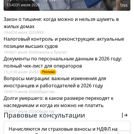
13:43
31 июля 2026
Труд
Закон о тишине: когда можно и нельзя шуметь в
жилых домах
19:40
24 июля 2026
ЖКХ
Налоговый контроль и реконструкция: актуальные
позиции высших судов
19:06
21 июля 2026
Налоги и бухучет
Документы по персональным данным в 2026 году:
полный чек-лист для операторов
15:21
30 июля 2026
IT
Реклама
Вопросы миграции: важные изменения для
иностранцев и работодателей в 2026 году
19:05
15 июля 2026
Общество
Долги умершего: в каком размере переходят к
наследникам и когда их можно не платить
19:43
17 июля 2026
Общество
Правовые консультации
Начисляются ли страховые взносы и НДФЛ на