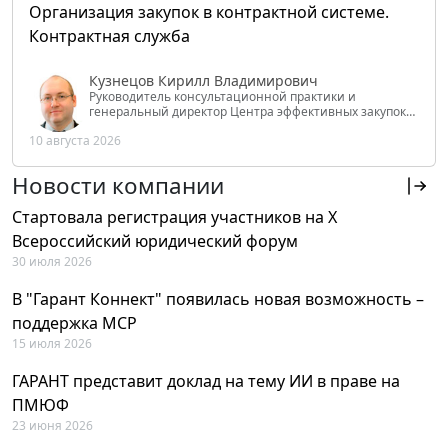
Организация закупок в контрактной системе.
Контрактная служба
Кузнецов Кирилл Владимирович
Руководитель консультационной практики и
генеральный директор Центра эффективных закупок
Tendery.ru, ведущий эксперт РАНХиГС при Президенте
10 августа 2026
РФ
Новости компании
Стартовала регистрация участников на X
Всероссийский юридический форум
30 июля 2026
В "Гарант Коннект" появилась новая возможность –
поддержка MCP
15 июля 2026
ГАРАНТ представит доклад на тему ИИ в праве на
ПМЮФ
23 июня 2026