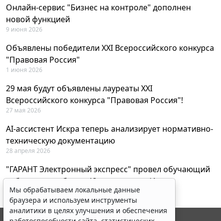
Онлайн-сервис "Бизнес на контроле" дополнен
новой функцией
9 июня 2026
Объявлены победители XXI Всероссийского конкурса
"Правовая Россия"
1 июня 2026
29 мая будут объявлены лауреаты XXI
Всероссийского конкурса "Правовая Россия"!
27 мая 2026
AI-ассистент Искра теперь анализирует нормативно-
техническую документацию
28 апреля 2026
"ГАРАНТ Электронный экспресс" провел обучающий
вебинар по работе с AI-ассистентом Искра
Мы обрабатываем локальные данные
23 апреля 2026
браузера и используем инструменты
аналитики в целях улучшения и обеспечения
работоспособности сайта, статистических