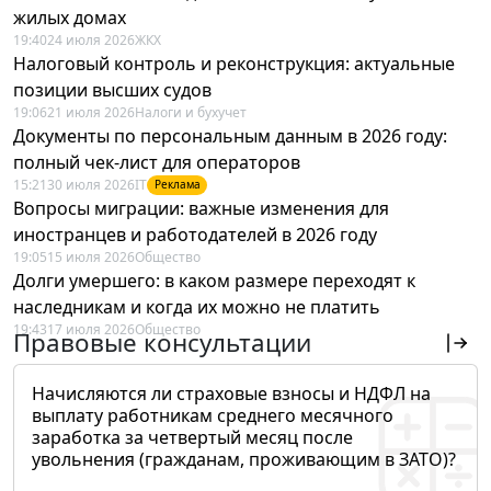
жилых домах
19:40
24 июля 2026
ЖКХ
Налоговый контроль и реконструкция: актуальные
позиции высших судов
19:06
21 июля 2026
Налоги и бухучет
Документы по персональным данным в 2026 году:
полный чек-лист для операторов
15:21
30 июля 2026
IT
Реклама
Вопросы миграции: важные изменения для
иностранцев и работодателей в 2026 году
19:05
15 июля 2026
Общество
Долги умершего: в каком размере переходят к
наследникам и когда их можно не платить
19:43
17 июля 2026
Общество
Правовые консультации
Начисляются ли страховые взносы и НДФЛ на
выплату работникам среднего месячного
заработка за четвертый месяц после
увольнения (гражданам, проживающим в ЗАТО)?