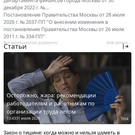
Департамента финансов города Москвы от 30
декабря 2022 г. №...
Постановление Правительства Москвы от 28 июля
2026 г. № 2037-ПП "О внесении изменения в
постановление Правительства Москвы от 26 июля
2011 г. № 334-ПП"
Все региональные документы
Мой регион ...
Статьи
Осторожно, жара: рекомендации
работодателям и работникам по
организации труда летом
13:43
31 июля 2026
Труд
Закон о тишине: когда можно и нельзя шуметь в