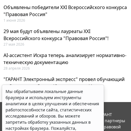
Объявлены победители XXI Всероссийского конкурса
"Правовая Россия"
1 июня 2026
29 мая будут объявлены лауреаты XXI
Всероссийского конкурса "Правовая Россия"!
27 мая 2026
AI-ассистент Искра теперь анализирует нормативно-
техническую документацию
28 апреля 2026
"ГАРАНТ Электронный экспресс" провел обучающий
вебинар по работе с AI-ассистентом Искра
Мы обрабатываем локальные данные
23 апреля 2026
браузера и используем инструменты
аналитики в целях улучшения и обеспечения
работоспособности сайта, статистических
© ООО "НПП "ГАРАНТ-СЕРВИС", 2026. Система ГАРАНТ
исследований и обзоров. Вы можете
выпускается с 1990 года. Компания "Гарант" и ее партнеры
запретить обработку указанных данных в
являются участниками Российской ассоциации правовой
настройках браузера. Пожалуйста,