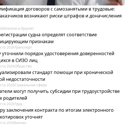
лификация договоров с самозанятыми в трудовые:
 заказчиков возникают риски штрафов и доначисления
026
Налоги и бухучет
регистрации судна определят соответствие
фицирующим признакам
уста 2026
Транспорт
Ф уточнили порядок удостоверения доверенностей
ихся в СИЗО лиц
уста 2026
Общество
туализировали стандарт помощи при хронической
ой недостаточности
уста 2026
Социальная сфера
атели могут получить субсидии при трудоустройстве
х родителей
уста 2026
Труд
ру заключения контракта по итогам электронного
 котировок уточнят
уста 2026
Бизнес