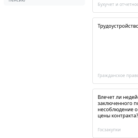
Бухучет и отчетно
Трудоустройств
Гражданское прав
Влечет ли недей
заключенного п
несоблюдение о
цены контракта
Госзакупки