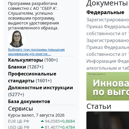
Документы
Программа разработана
совместно с АО ''СБЕР А".
Федеральные
Слушателям, успешно
освоившим программу,
Зарегистрировано 
выдаются удостоверения
Приказ Федеральн
установленного образца.
собственности от 
Зарегистрировано 
Приказ Федеральн
Выберите тему программы повышения
собственности от 
квалификации для юристов ...
Калькуляторы
(100+)
Информация Федер
Бланки
(1267+)
алкогольным и таб
Профессиональные
"Вниманию произв
стандарты
(1601+)
Все федеральные докум
Должностные инструкции
(5277+)
База документов
Статьи
Сервисы
Курсы валют, 7 августа 2026
EUR ЦБ РФ
94,0585
+0,8684
USD ЦБ РФ
81,4077
+0,4784