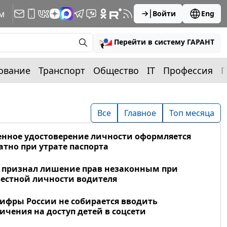
м
Войти
Eng
Перейти в систему ГАРАНТ
ование
Транспорт
Общество
IT
Профессия
П
Все
Главное
Топ месяца
нное удостоверение личности оформляется
атно при утрате паспорта
 признал лишение прав незаконным при
естной личности водителя
фры России не собирается вводить
ичения на доступ детей в соцсети