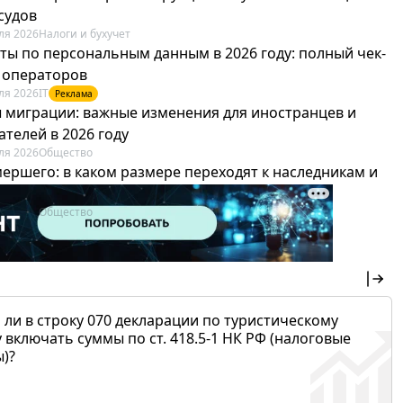
судов
ля 2026
Налоги и бухучет
ты по персональным данным в 2026 году: полный чек-
я операторов
ля 2026
IT
Реклама
 миграции: важные изменения для иностранцев и
телей в 2026 году
ля 2026
Общество
мершего: в каком размере переходят к наследникам и
х можно не платить
ля 2026
Общество
 ли в строку 070 декларации по туристическому
 включать суммы по ст. 418.5-1 НК РФ (налоговые
)?