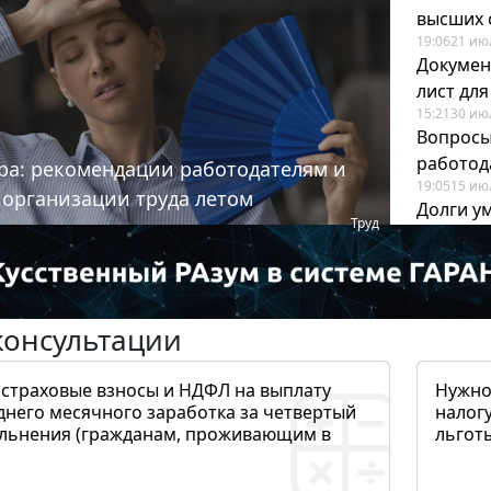
высших 
19:06
21 ию
Докумен
лист дл
15:21
30 ию
Вопросы
работода
ра: рекомендации работодателям и
19:05
15 ию
 организации труда летом
Долги у
Труд
когда и
19:43
17 ию
консультации
 страховые взносы и НДФЛ на выплату
Нужно
днего месячного заработка за четвертый
налогу
ольнения (гражданам, проживающим в
льготы