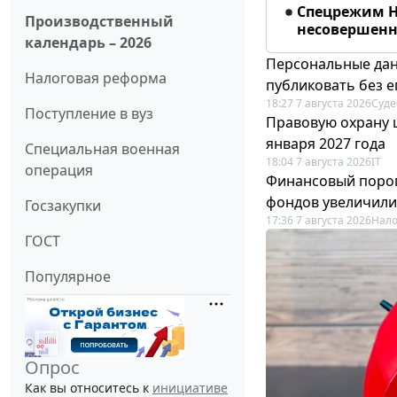
Спецрежим Н
Производственный
несовершенно
календарь – 2026
Персональные дан
Налоговая реформа
публиковать без е
18:27 7 августа 2026
Суде
Поступление в вуз
Правовую охрану 
января 2027 года
Специальная военная
18:04 7 августа 2026
IT
операция
Финансовый порог
фондов увеличили
Госзакупки
17:36 7 августа 2026
Нало
ГОСТ
Популярное
Опрос
Как вы относитесь к
инициативе