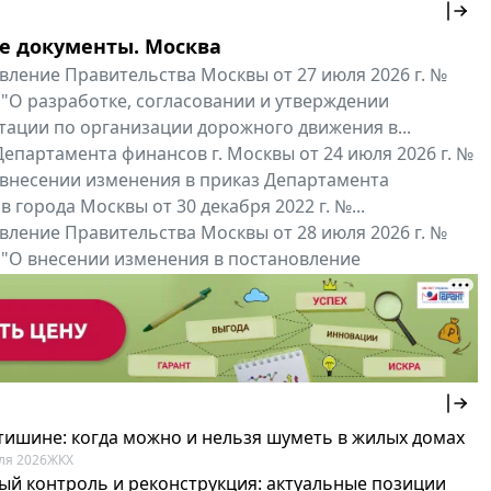
е документы. Москва
вление Правительства Москвы от 27 июля 2026 г. №
 "О разработке, согласовании и утверждении
тации по организации дорожного движения в...
епартамента финансов г. Москвы от 24 июля 2026 г. №
 внесении изменения в приказ Департамента
 города Москвы от 30 декабря 2022 г. №...
вление Правительства Москвы от 28 июля 2026 г. №
 "О внесении изменения в постановление
ьства Москвы от 26 июля 2011 г. № 334-ПП"
нальные документы
Мой регион ...
 тишине: когда можно и нельзя шуметь в жилых домах
ля 2026
ЖКХ
ый контроль и реконструкция: актуальные позиции