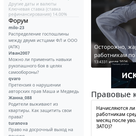
Другие даты и валюты
Ключевая ставка (ставка
рефинансирования) 14.00%
Форум
milo-23
Распределение госпошлины
между двумя истцами ФЛ и ООО
Осторожно, жа
(АПК)
Иван2007
работникам по
Можно ли применить навыки
13:43
31 июля 2026
рукопашного боя в целях
самообороны?
qvaro
Претензия о нарушении
авторских прав Маша и Медведь
Правовые 
Жанна_088
Родители выживают из
Начисляются ли
квартиры. Как защитить свои
работникам сре
права?
месяц после ув
turanova
ЗАТО)?
Право на досрочный выход на
пенсию