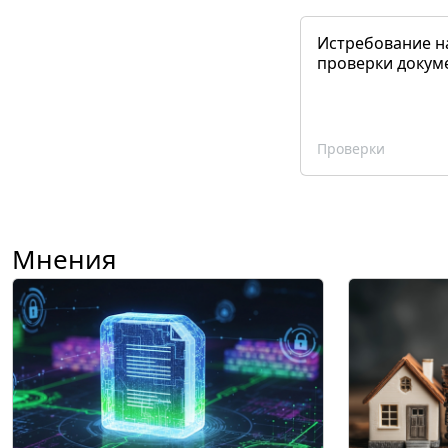
Истребование н
проверки докум
Проверки
Мнения