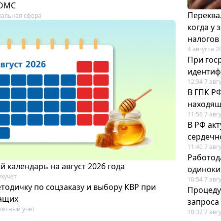
 ОМС
Переква
альная сфера
когда у
налогов
4 августа 2
При гос
иденти
12:34 7 авг
В ГПК Р
находящ
11:56 7 авг
В РФ ак
сердечн
11:40 7 авг
Работод
 календарь на август 2026 года
одиноки
ухучет
10:54 7 авг
тодичку по соцзаказу и выбору КВР при
Процеду
ащих
запроса
етный учет
10:32 7 авг