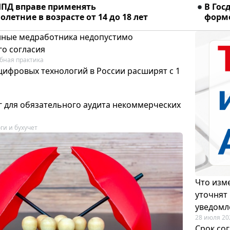
ПД вправе применять
В Гос
летние в возрасте от 14 до 18 лет
форме
ные медработника недопустимо
го согласия
бная практика
цифровых технологий в России расширят с 1
 для обязательного аудита некоммерческих
ги и бухучет
Что изме
уточнят
уведомл
28 июля 20
Срок со