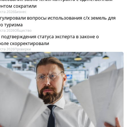
ентом сократили
уста 2026
Бизнес
егулировали вопросы использования с/х земель для
го туризма
уста 2026
Общество
 подтверждения статуса эксперта в законе о
роле скорректировали
уста 2026
Проверки