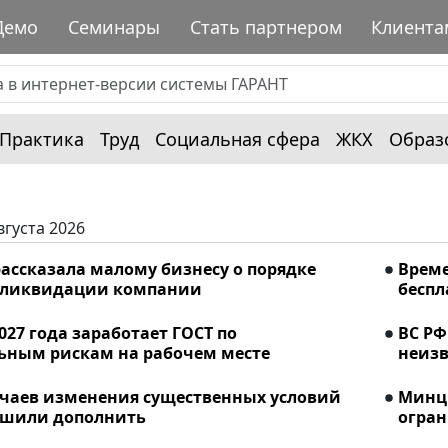
Демо
Семинары
Стать партнером
Клиента
Практика
Труд
Социальная сфера
ЖКХ
Образ
вгуста 2026
ассказала малому бизнесу о порядке
Време
 ликвидации компании
беспл
2027 года заработает ГОСТ по
ВС РФ
ьным рискам на рабочем месте
неизв
учаев изменения существенных условий
Минци
ешили дополнить
огран