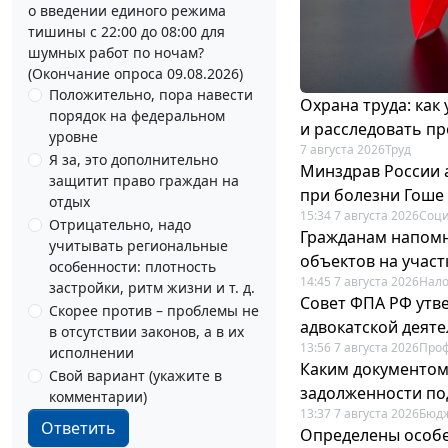
о введении единого режима
тишины с 22:00 до 08:00 для
шумных работ по ночам?
(Окончание опроса 09.08.2026)
Положительно, пора навести
Охрана труда: как
порядок на федеральном
и расследовать п
уровне
7 августа 2026
Труд
Я за, это дополнительно
Минздрав России 
защитит право граждан на
при болезни Гоше
отдых
15:34 7 августа 2026
Соци
Отрицательно, надо
Гражданам напомн
учитывать региональные
объектов на учас
особенности: плотность
14:45 7 августа 2026
Нало
застройки, ритм жизни и т. д.
Совет ФПА РФ утв
Скорее против – проблемы не
адвокатской деят
в отсутствии законов, а в их
13:56 7 августа 2026
Про
исполнении
Каким документо
Свой вариант (укажите в
задолженности по
комментарии)
13:37 7 августа 2026
Бюдж
Ответить
Определены особе