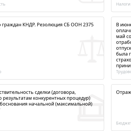
сть
Налоги
о граждан КНДР. Резолюция СБ ООН 2375
В июн
оплач
май со
отраб
отпуск
была 
страхо
прини
о
Трудов
ствительность сделки (договора,
Отраж
о результатам конкурентных процедур)
боснования начальной (максимальной)
?
Бюджет