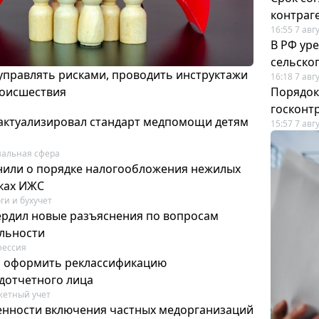
контраг
16:55 7 авг
В РФ ур
сельско
 управлять рисками, проводить инструктажи
16:18 7 авг
роисшествия
Порядок
госконт
актуализировал стандарт медпомощи детям
15:57 7 авг
альная сфера
или о порядке налогообложения нежилых
тках ИЖС
ги и бухучет
ердил новые разъяснения по вопросам
ельности
фессия
м оформить реклассификацию
дотчетного лица
етный учет
нности включения частных медорганизаций