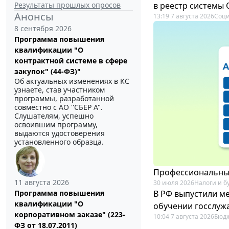
Результаты прошлых опросов
в реестр системы
Анонсы
13:19 7 августа 2026
Соци
8 сентября 2026
Программа повышения
квалификации "О
контрактной системе в сфере
закупок" (44-ФЗ)"
Об актуальных изменениях в КС
узнаете, став участником
программы, разработанной
совместно с АО ''СБЕР А".
Слушателям, успешно
освоившим программу,
выдаются удостоверения
установленного образца.
Профессиональный
11 августа 2026
30 июля 2026
Налоги и б
В РФ выпустили ме
Программа повышения
квалификации "О
обучении госслуж
корпоративном заказе" (223-
10:04 7 августа 2026
Бюдж
ФЗ от 18.07.2011)