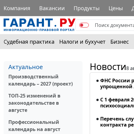
Компания
Вакансии
Продукты
Цены
Судебная практика
Налоги и бухучет
Бизнес
Новости
Актуальное
8 а
Производственный
ФНС России р
календарь – 2027 (проект)
упрощенной
ТОП-25 изменений в
С 1 февраля 
законодательстве в
психосоциал
августе
Перечень сл
Профессиональный
контракта р
календарь на август