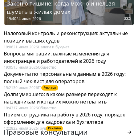
Закон о тишине: когда можно и нельзя
шуметь в жилых домах
19:40
24 июля 2026
ЖКХ
Налоговый контроль и реконструкция: актуальные
позиции высших судов
19:06
21 июля 2026
Налоги и бухучет
Вопросы миграции: важные изменения для
иностранцев и работодателей в 2026 году
19:05
15 июля 2026
Общество
Документы по персональным данным в 2026 году:
полный чек-лист для операторов
15:21
30 июля 2026
IT
Реклама
Долги умершего: в каком размере переходят к
наследникам и когда их можно не платить
19:43
17 июля 2026
Общество
Прием сотрудника на работу в 2026 году: порядок
оформления для кадровика и бухгалтера
12:28
22 июля 2026
Труд
Реклама
Правовые консультации