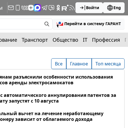
м
Войти
Eng
Перейти в систему ГАРАНТ
ование
Транспорт
Общество
IT
Профессия
П
Все
Главное
Топ месяца
янам разъяснили особенности использования
сов аренды электросамокатов
с автоматического аннулирования патентов за
ату запустят с 10 августа
альный вычет на лечение неработающему
онеру зависит от облагаемого дохода