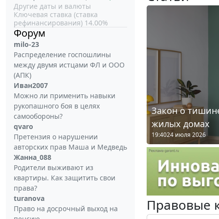
Другие даты и валюты
Ключевая ставка (ставка
рефинансирования) 14.00%
Форум
milo-23
Распределение госпошлины
между двумя истцами ФЛ и ООО
(АПК)
Иван2007
Можно ли применить навыки
рукопашного боя в целях
Закон о тишине
самообороны?
жилых домах
qvaro
19:40
24 июля 2026
Претензия о нарушении
авторских прав Маша и Медведь
Жанна_088
Родители выживают из
квартиры. Как защитить свои
права?
turanova
Правовые 
Право на досрочный выход на
пенсию