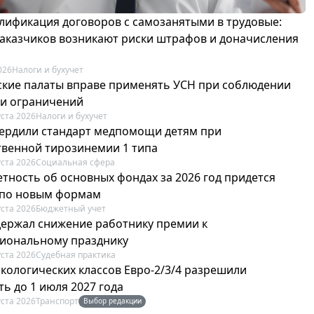
лификация договоров с самозанятыми в трудовые:
 заказчиков возникают риски штрафов и доначисления
026
Налоги и бухучет
ские палаты вправе применять УСН при соблюдении
 и ограничений
уста 2026
Налоги и бухучет
вердили стандарт медпомощи детям при
твенной тирозинемии 1 типа
уста 2026
Социальная сфера
етность об основных фондах за 2026 год придется
 по новым формам
уста 2026
Бюджетный учет
держал снижение работнику премии к
иональному празднику
уста 2026
Судебная практика
экологических классов Евро-2/3/4 разрешили
ь до 1 июля 2027 года
уста 2026
Транспорт
Выбор редакции