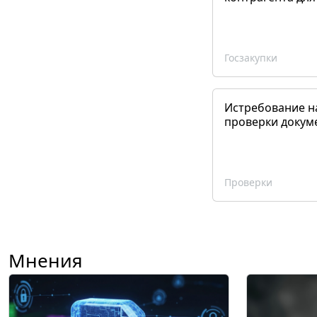
Госзакупки
Истребование н
проверки докум
Проверки
Мнения