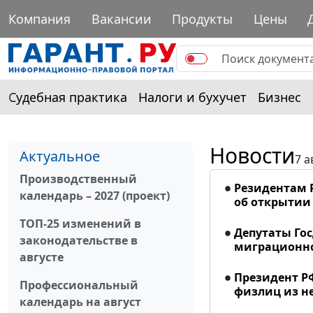
Компания
Вакансии
Продукты
Цены
Судебная практика
Налоги и бухучет
Бизнес
Новости
Актуальное
7 а
Производственный
Резидентам 
календарь – 2027 (проект)
об открытии 
ТОП-25 изменений в
Депутаты Го
законодательстве в
миграционно
августе
Президент Р
Профессиональный
физлиц из н
календарь на август