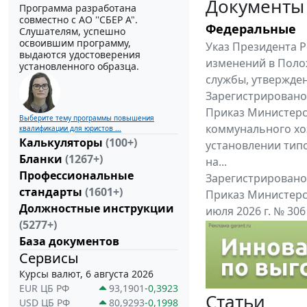
Документы
Программа разработана
совместно с АО ''СБЕР А".
Федеральные
Слушателям, успешно
освоившим программу,
Указ Президента Р
выдаются удостоверения
изменений в Поло
установленного образца.
службы, утвержден
Зарегистрировано 
Приказ Министерс
Выберите тему программы повышения
коммунального хоз
квалификации для юристов ...
Калькуляторы
(100+)
установлении тип
Бланки
(1267+)
на...
Профессиональные
Зарегистрировано 
стандарты
(1601+)
Приказ Министерс
Должностные инструкции
июля 2026 г. № 30
(5277+)
приказу Министерс
База документов
Все федеральные докум
Сервисы
Курсы валют, 6 августа 2026
EUR ЦБ РФ
93,1901
-0,3923
Статьи
USD ЦБ РФ
80,9293
-0,1998