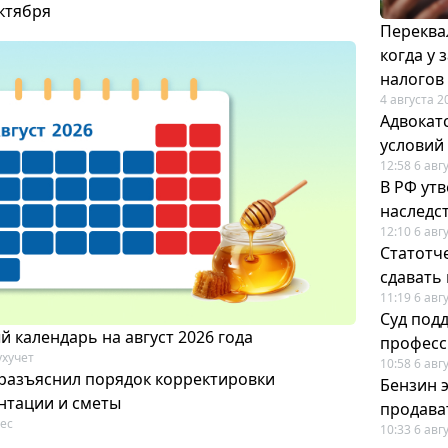
октября
Переква
когда у
налогов
4 августа 2
Адвокат
условий
12:58 6 авг
В РФ ут
наследс
12:10 6 авг
Статотч
сдавать
11:19 6 авг
Суд под
 календарь на август 2026 года
професс
ухучет
10:58 6 авг
разъяснил порядок корректировки
Бензин 
нтации и сметы
продават
ес
10:33 6 авг