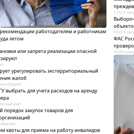
преждев
17:02 6 авг
Выбороч
объекто
 рекомендации работодателям и работникам
16:41 6 авг
руда летом
ФАС Рос
проверо
ановки или запрета реализации опасной
16:00 6 авг
изируют
ес
рует урегулировать экстерриториальный
ения жалоб
ги и бухучет
У выбрать для учета расходов на аренду
вера
етный учет
й порядок закупок товаров для
организаций
азование
ии квоты для приема на работу инвалидов