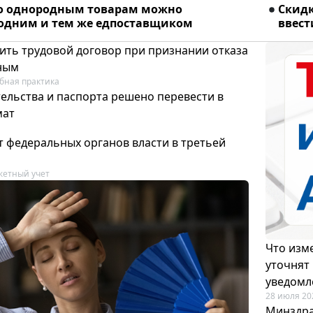
о однородным товарам можно
Скидк
 одним и тем же едпоставщиком
ввест
ить трудовой договор при признании отказа
ным
бная практика
ельства и паспорта решено перевести в
мат
т федеральных органов власти в третьей
етный учет
Что изме
уточнят
уведомл
28 июля 20
Минздра