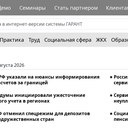
Демо
Семинары
Стать партнером
Клиента
Практика
Труд
Социальная сфера
ЖКХ
Образ
вгуста 2026
РФ указали на нюансы информирования
Росси
счетов за границей
серви
сдумы инициировали ужесточение
Серви
го учета в регионах
неупл
Ф отменил спецрежим для депозитов
Соци
едружественных стран
пенси