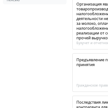
Организация яв
товаропроизвод
налогообложени
деятельности не
за молоко, опла
налогообложения
реализации от 
прочей выручко
Бухучет и отчетно
Предъявление пр
принятия
Гражданское прав
Последствия ли
контрагента для