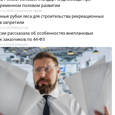
ременном половом развитии
уста 2026
Социальная сфера
ные рубки леса для строительства рекреационных
в запретили
уста 2026
Общество
сии рассказала об особенностях внеплановых
к заказчиков по 44-ФЗ
уста 2026
Проверки