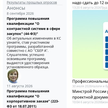
Результаты прошлых опросов
надо сдать до 12 
Анонсы
13:20 6 августа 2026
Труд
8 сентября 2026
Программа повышения
квалификации "О
контрактной системе в сфере
закупок" (44-ФЗ)"
Об актуальных изменениях в КС
узнаете, став участником
программы, разработанной
совместно с АО ''СБЕР А".
Слушателям, успешно
освоившим программу,
выдаются удостоверения
установленного образца.
Профессиональный
11 августа 2026
30 июля 2026
Налоги и б
Минстрой России 
Программа повышения
квалификации "О
проектной докуме
корпоративном заказе" (223-
10:04 6 августа 2026
Бизн
ФЗ от 18.07.2011)