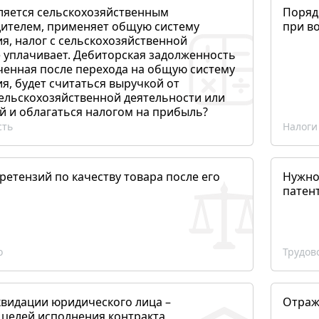
ляется сельскохозяйственным
Поряд
ителем, применяет общую систему
при в
я, налог с сельскохозяйственной
 уплачивает. Дебиторская задолженность
ченная после перехода на общую систему
, будет считаться выручкой от
сельскохозяйственной деятельности или
й и облагаться налогом на прибыль?
сть
Налоги
етензий по качеству товара после его
Нужно
патен
о
Трудов
квидации юридического лица –
Отраж
 целей исполнения контракта