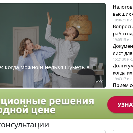
Налогов
высших 
19:06
21 ию
Вопросы
работода
19:05
15 ию
Докумен
лист дл
15:21
30 ию
Долги у
: когда можно и нельзя шуметь в
когда и
19:43
17 ию
ЖКХ
Прием с
для кадр
12:28
22 ию
консультации