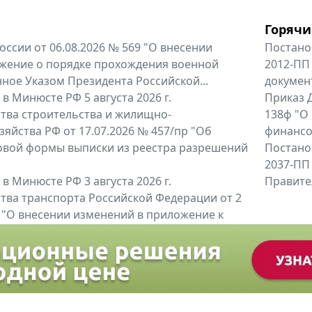
Горячи
оссии от 06.08.2026 № 569 "О внесении
Постано
жение о порядке прохождения военной
2012-ПП
ное Указом Президента Российской...
докумен
в Минюсте РФ 5 августа 2026 г.
Приказ Д
тва строительства и жилищно-
138ф "О
яйства РФ от 17.07.2026 № 457/пр "Об
финансов
овой формы выписки из реестра разрешений
Постано
2037-ПП
в Минюсте РФ 3 августа 2026 г.
Правител
тва транспорта Российской Федерации от 2
6 "О внесении изменений в приложение к
тва транспорта Российской...
енты
Все регио