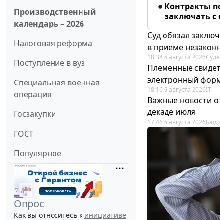
Контракты п
Производственный
заключать с
календарь – 2026
Суд обязал заключ
Налоговая реформа
в приеме незакон
18:38 6 августа 2026
Суде
Поступление в вуз
Племенные свидет
электронный фор
Специальная военная
18:16 6 августа 2026
IT
операция
Важные новости о
декаде июля
Госзакупки
17:46 6 августа 2026
Бюдж
ГОСТ
Популярное
Опрос
Как вы относитесь к
инициативе