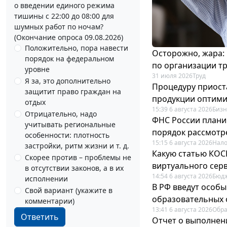
о введении единого режима
тишины с 22:00 до 08:00 для
шумных работ по ночам?
(Окончание опроса 09.08.2026)
Положительно, пора навести
Осторожно, жара:
порядок на федеральном
по организации т
уровне
31 июля 2026
Труд
Я за, это дополнительно
Процедуру приост
защитит право граждан на
продукции оптим
отдых
15:39 6 августа 2026
Бизн
Отрицательно, надо
ФНС России плани
учитывать региональные
порядок рассмотр
особенности: плотность
15:15 6 августа 2026
Нало
застройки, ритм жизни и т. д.
Какую статью КОСГ
Скорее против – проблемы не
виртуального сер
в отсутствии законов, а в их
14:54 6 августа 2026
Бюдж
исполнении
В РФ введут особы
Свой вариант (укажите в
образовательных 
комментарии)
13:41 6 августа 2026
Обр
Ответить
Отчет о выполнен