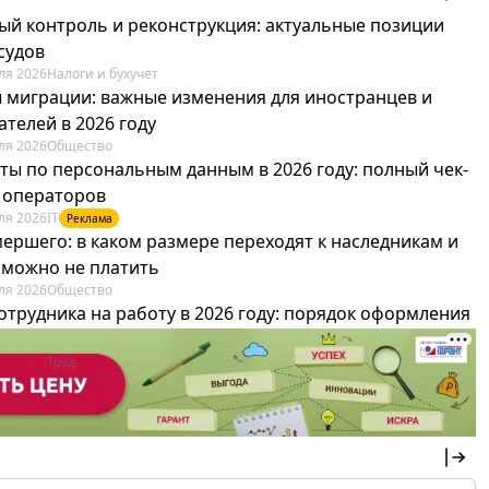
ый контроль и реконструкция: актуальные позиции
судов
ля 2026
Налоги и бухучет
 миграции: важные изменения для иностранцев и
телей в 2026 году
ля 2026
Общество
ты по персональным данным в 2026 году: полный чек-
я операторов
ля 2026
IT
Реклама
мершего: в каком размере переходят к наследникам и
х можно не платить
ля 2026
Общество
отрудника на работу в 2026 году: порядок оформления
овика и бухгалтера
ля 2026
Труд
Реклама