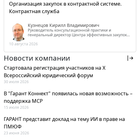
Организация закупок в контрактной системе.
Контрактная служба
Кузнецов Кирилл Владимирович
Руководитель консультационной практики и
генеральный директор Центра эффективных закупок
Tendery.ru, ведущий эксперт РАНХиГС при Президенте
10 августа 2026
РФ
Новости компании
Стартовала регистрация участников на X
Всероссийский юридический форум
30 июля 2026
В "Гарант Коннект" появилась новая возможность –
поддержка MCP
15 июля 2026
ГАРАНТ представит доклад на тему ИИ в праве на
ПМЮФ
23 июня 2026