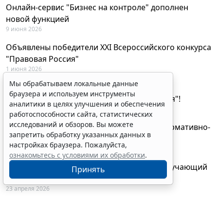
Онлайн-сервис "Бизнес на контроле" дополнен
новой функцией
9 июня 2026
Объявлены победители XXI Всероссийского конкурса
"Правовая Россия"
1 июня 2026
Мы обрабатываем локальные данные
29 мая будут объявлены лауреаты XXI
браузера и используем инструменты
Всероссийского конкурса "Правовая Россия"!
аналитики в целях улучшения и обеспечения
27 мая 2026
работоспособности сайта, статистических
исследований и обзоров. Вы можете
AI-ассистент Искра теперь анализирует нормативно-
запретить обработку указанных данных в
техническую документацию
настройках браузера. Пожалуйста,
28 апреля 2026
ознакомьтесь с условиями их обработки
.
"ГАРАНТ Электронный экспресс" провел обучающий
Принять
вебинар по работе с AI-ассистентом Искра
23 апреля 2026