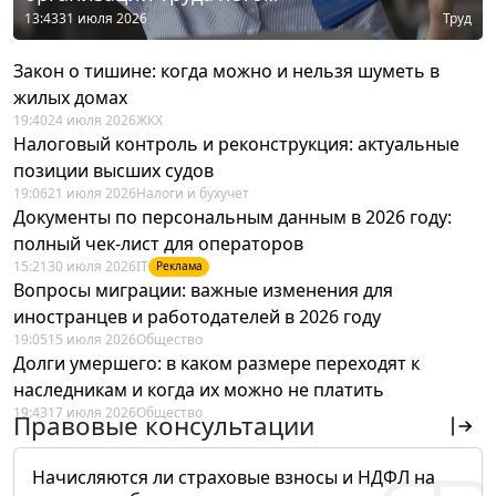
13:43
31 июля 2026
Труд
Закон о тишине: когда можно и нельзя шуметь в
жилых домах
19:40
24 июля 2026
ЖКХ
Налоговый контроль и реконструкция: актуальные
позиции высших судов
19:06
21 июля 2026
Налоги и бухучет
Документы по персональным данным в 2026 году:
полный чек-лист для операторов
15:21
30 июля 2026
IT
Реклама
Вопросы миграции: важные изменения для
иностранцев и работодателей в 2026 году
19:05
15 июля 2026
Общество
Долги умершего: в каком размере переходят к
наследникам и когда их можно не платить
19:43
17 июля 2026
Общество
Правовые консультации
Начисляются ли страховые взносы и НДФЛ на