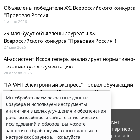
Объявлены победители XXI Всероссийского конкурса
"Правовая Россия"
1 июня 2026
29 мая будут объявлены лауреаты XXI
Всероссийского конкурса "Правовая Россия"!
27 мая 2026
AI-ассистент Искра теперь анализирует нормативно-
техническую документацию
28 апреля 2026
"ГАРАНТ Электронный экспресс" провел обучающий
вебинар по работе с AI-ассистентом Искра
Мы обрабатываем локальные данные
23 апреля 2026
браузера и используем инструменты
аналитики в целях улучшения и обеспечения
работоспособности сайта, статистических
© ООО "НПП "ГАРАНТ-СЕРВИС", 2026. Система ГАРАНТ
исследований и обзоров. Вы можете
выпускается с 1990 года. Компания "Гарант" и ее партнеры
запретить обработку указанных данных в
являются участниками Российской ассоциации правовой
настройках браузера. Пожалуйста,