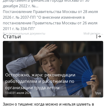
Департамента финансов города Москвы от 30
декабря 2022 г. №...
Постановление Правительства Москвы от 28 июля
2026 г. № 2037-ПП "О внесении изменения в
постановление Правительства Москвы от 26 июля
2011 г. № 334-ПП"
Все региональные документы
Мой регион ...
Статьи
Осторожно, жара: рекомендации
работодателям и работникам по
организации труда летом
13:43
31 июля 2026
Труд
Закон о тишине: когда можно и нельзя шуметь в