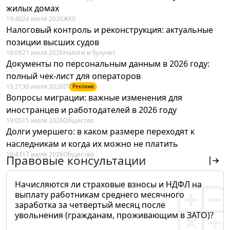
жилых домах
19:40
24 июля 2026
ЖКХ
Налоговый контроль и реконструкция: актуальные
позиции высших судов
19:06
21 июля 2026
Налоги и бухучет
Документы по персональным данным в 2026 году:
полный чек-лист для операторов
15:21
30 июля 2026
IT
Реклама
Вопросы миграции: важные изменения для
иностранцев и работодателей в 2026 году
19:05
15 июля 2026
Общество
Долги умершего: в каком размере переходят к
наследникам и когда их можно не платить
19:43
17 июля 2026
Общество
Правовые консультации
Начисляются ли страховые взносы и НДФЛ на
выплату работникам среднего месячного
заработка за четвертый месяц после
увольнения (гражданам, проживающим в ЗАТО)?