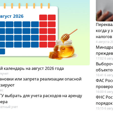
Переква
когда у
налогов
4 августа 2
Минздра
преждев
17:02 6 авг
Выбороч
 календарь на август 2026 года
объекто
ухучет
16:41 6 авг
ановки или запрета реализации опасной
ФАС Рос
изируют
проверо
ес
16:00 6 авг
У выбрать для учета расходов на аренду
ФНС Рос
вера
порядок
етный учет
15:15 6 авг