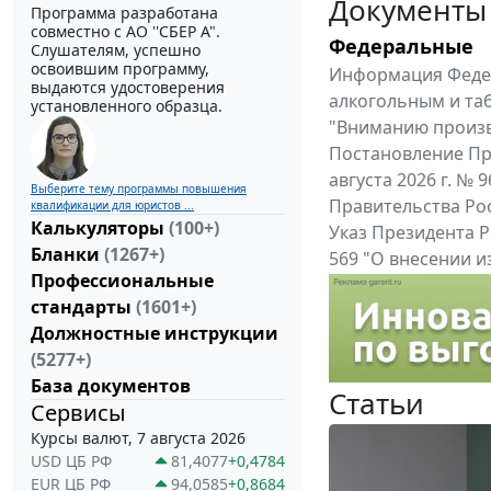
Документы
Программа разработана
совместно с АО ''СБЕР А".
Федеральные
Слушателям, успешно
освоившим программу,
Информация Федер
выдаются удостоверения
алкогольным и таб
установленного образца.
"Вниманию произв
Постановление Пр
августа 2026 г. №
Выберите тему программы повышения
Правительства Ро
квалификации для юристов ...
Калькуляторы
(100+)
Указ Президента Р
Бланки
(1267+)
569 "О внесении 
Профессиональные
прохождения воен
стандарты
(1601+)
Все федеральные докум
Должностные инструкции
(5277+)
База документов
Статьи
Сервисы
Курсы валют, 7 августа 2026
USD ЦБ РФ
81,4077
+0,4784
EUR ЦБ РФ
94,0585
+0,8684