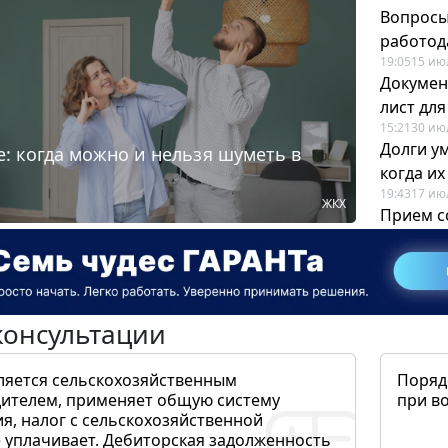
Вопросы
работода
19:05
15 ию
Докумен
лист дл
15:21
30 ию
Долги у
: когда можно и нельзя шуметь в
когда и
19:43
17 ию
ЖКХ
Прием с
для кадр
12:28
22 ию
консультации
ляется сельскохозяйственным
Поряд
ителем, применяет общую систему
при в
я, налог с сельскохозяйственной
 уплачивает. Дебиторская задолженность