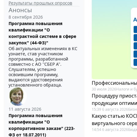
Результаты прошлых опросов
Анонсы
8 сентября 2026
Программа повышения
квалификации "О
контрактной системе в сфере
закупок" (44-ФЗ)"
Об актуальных изменениях в КС
узнаете, став участником
программы, разработанной
совместно с АО ''СБЕР А".
Слушателям, успешно
освоившим программу,
выдаются удостоверения
Профессиональный
установленного образца.
30 июля 2026
Налоги и б
Процедуру приост
продукции оптим
11 августа 2026
15:39 6 августа 2026
Бизн
Какую статью КОСГ
Программа повышения
квалификации "О
виртуального сер
корпоративном заказе" (223-
14:54 6 августа 2026
Бюдж
ФЗ от 18.07.2011)