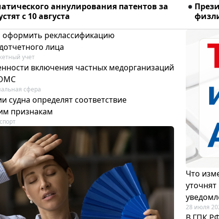
матического аннулирования патентов за
Прези
стят с 10 августа
физли
м оформить реклассификацию
дотчетного лица
етный учет
нности включения частных медорганизаций
 ОМС
альная сфера
и судна определят соответствие
м признакам
спорт
Что изме
уточнят
уведомл
28 июля 20
В ГПК Р