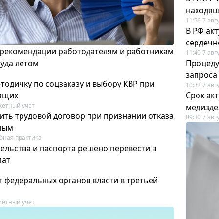
находящ
11:56 7 авг
В РФ ак
сердечн
 рекомендации работодателям и работникам
11:40 7 авг
руда летом
Процеду
запроса
тодичку по соцзаказу и выбору КВР при
10:32 7 авг
ащих
Срок ак
етный учет
медизде
ить трудовой договор при признании отказа
09:30 7 авг
ным
бная практика
ельства и паспорта решено перевести в
мат
т федеральных органов власти в третьей
етный учет