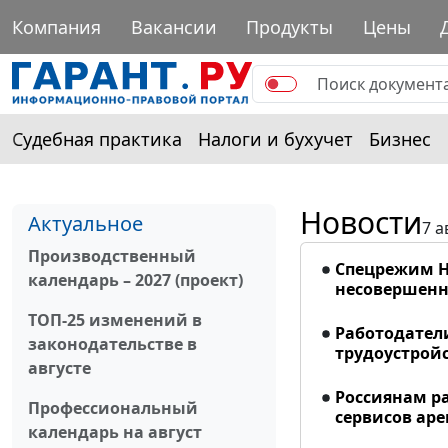
Компания
Вакансии
Продукты
Цены
Судебная практика
Налоги и бухучет
Бизнес
Новости
Актуальное
7 а
Производственный
Спецрежим Н
календарь – 2027 (проект)
несовершенно
ТОП-25 изменений в
Работодател
законодательстве в
трудоустрой
августе
Россиянам р
Профессиональный
сервисов ар
календарь на август