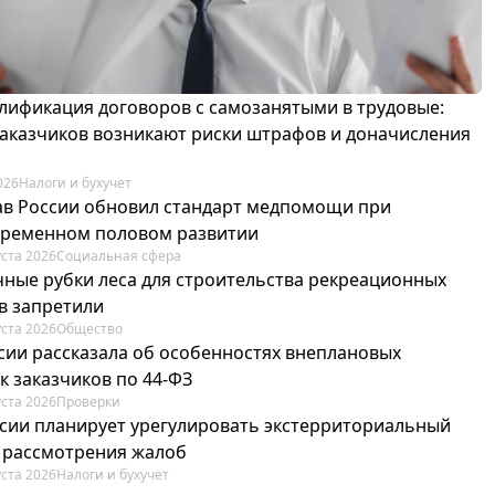
лификация договоров с самозанятыми в трудовые:
 заказчиков возникают риски штрафов и доначисления
026
Налоги и бухучет
в России обновил стандарт медпомощи при
ременном половом развитии
уста 2026
Социальная сфера
ные рубки леса для строительства рекреационных
в запретили
уста 2026
Общество
сии рассказала об особенностях внеплановых
к заказчиков по 44-ФЗ
уста 2026
Проверки
сии планирует урегулировать экстерриториальный
 рассмотрения жалоб
уста 2026
Налоги и бухучет