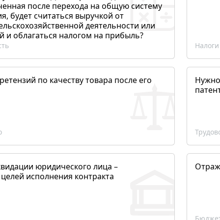
ченная после перехода на общую систему
, будет считаться выручкой от
сельскохозяйственной деятельности или
й и облагаться налогом на прибыль?
сть
Налоги
етензий по качеству товара после его
Нужно
патен
о
Трудов
квидации юридического лица –
Отраж
 целей исполнения контракта
Бюджет