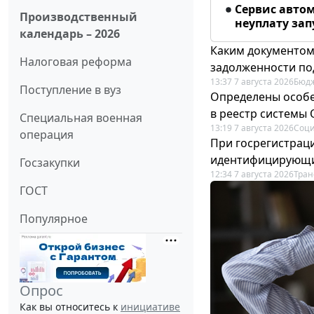
Сервис авто
Производственный
неуплату запу
календарь – 2026
Каким документо
Налоговая реформа
задолженности по
13:37 7 августа 2026
Бюдж
Поступление в вуз
Определены особе
в реестр системы
Специальная военная
13:19 7 августа 2026
Соци
операция
При госрегистраци
идентифицирующи
Госзакупки
12:34 7 августа 2026
Тран
ГОСТ
Популярное
Опрос
Как вы относитесь к
инициативе