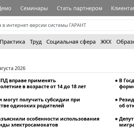
Демо
Семинары
Стать партнером
Клиента
Практика
Труд
Социальная сфера
ЖКХ
Образ
вгуста 2026
ПД вправе применять
В Гос
летние в возрасте от 14 до 18 лет
форме
и могут получить субсидии при
Рези
стве одиноких родителей
об от
азъяснили особенности использования
Депу
енды электросамокатов
мигра