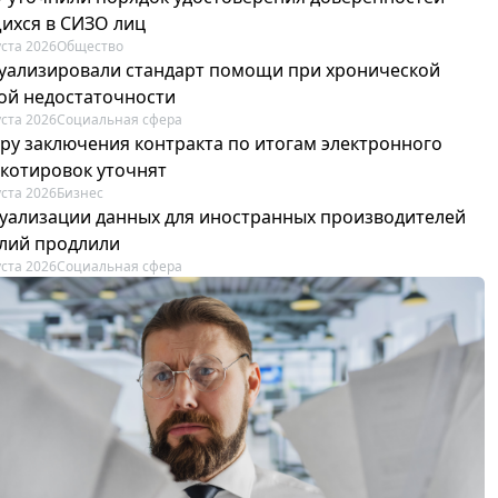
ихся в СИЗО лиц
уста 2026
Общество
туализировали стандарт помощи при хронической
ой недостаточности
уста 2026
Социальная сфера
ру заключения контракта по итогам электронного
 котировок уточнят
уста 2026
Бизнес
туализации данных для иностранных производителей
лий продлили
уста 2026
Социальная сфера