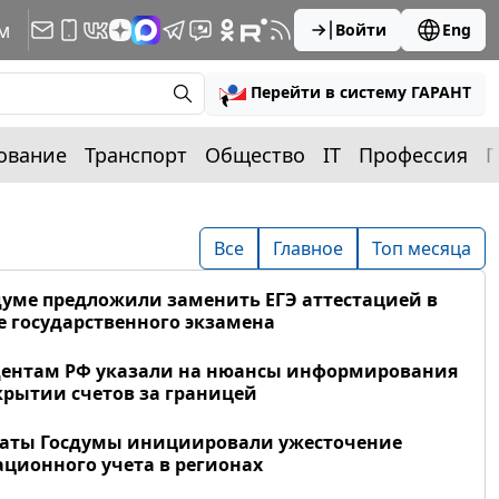
м
Войти
Eng
Перейти в систему ГАРАНТ
ование
Транспорт
Общество
IT
Профессия
П
Все
Главное
Топ месяца
думе предложили заменить ЕГЭ аттестацией в
 государственного экзамена
дентам РФ указали на нюансы информирования
крытии счетов за границей
таты Госдумы инициировали ужесточение
ционного учета в регионах