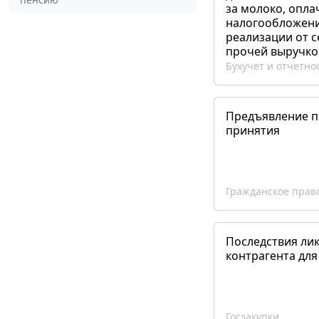
за молоко, опла
налогообложения
реализации от 
прочей выручко
Бухучет и отчетно
Предъявление пр
принятия
Гражданское прав
Последствия ли
контрагента для
Госзакупки