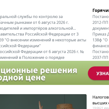
Горячи
альной службы по контролю за
Постано
ачным рынками от 6 августа 2026 г.
2012-ПП
одителей и импортёров алкогольной...
докумен
авительства Российской Федерации от 3
Приказ Д
 969 "О внесении изменений в некоторые акты
138ф "О
ссийской Федерации"
финансов
оссийской Федерации от 6 августа 2026 г. №
Постано
изменений в Положение о порядке
2037-ПП
ной службы, утвержденное Указом...
Правител
енты
Все регио
Налогов
высших 
19:06
21 ию