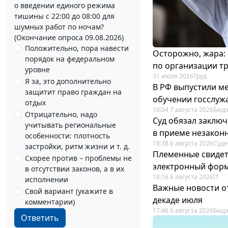
о введении единого режима
тишины с 22:00 до 08:00 для
шумных работ по ночам?
(Окончание опроса 09.08.2026)
Положительно, пора навести
Осторожно, жара:
порядок на федеральном
по организации т
уровне
31 июля 2026
Труд
Я за, это дополнительно
В РФ выпустили ме
защитит право граждан на
обучении госслуж
отдых
10:04 7 августа 2026
Бюдж
Отрицательно, надо
Суд обязал заключ
учитывать региональные
в приеме незакон
особенности: плотность
18:38 6 августа 2026
Суде
застройки, ритм жизни и т. д.
Племенные свидет
Скорее против – проблемы не
электронный фор
в отсутствии законов, а в их
18:16 6 августа 2026
IT
исполнении
Важные новости о
Свой вариант (укажите в
декаде июля
комментарии)
17:46 6 августа 2026
Бюдж
Ответить