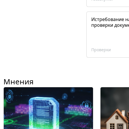
Истребование н
проверки докум
Проверки
Мнения