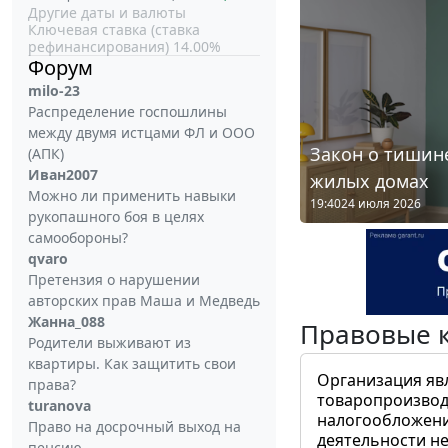
Другие даты и валюты
Ключевая ставка (ставка
рефинансирования) 14.00%
Форум
milo-23
Распределение госпошлины
между двумя истцами ФЛ и ООО
Закон о тишине
(АПК)
Иван2007
жилых домах
Можно ли применить навыки
19:40
24 июля 2026
рукопашного боя в целях
самообороны?
qvaro
Претензия о нарушении
авторских прав Маша и Медведь
Жанна_088
Правовые 
Родители выживают из
квартиры. Как защитить свои
Организация яв
права?
товаропроизвод
turanova
налогообложени
Право на досрочный выход на
деятельности не
пенсию