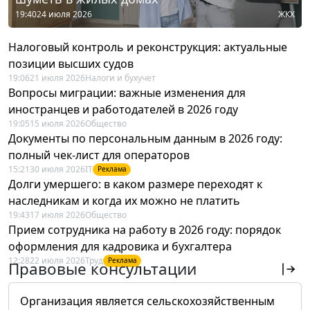
19:40
24 июля 2026
ЖКХ
Налоговый контроль и реконструкция: актуальные
позиции высших судов
19:06
21 июля 2026
Налоги и бухучет
Вопросы миграции: важные изменения для
иностранцев и работодателей в 2026 году
19:05
15 июля 2026
Общество
Документы по персональным данным в 2026 году:
полный чек-лист для операторов
15:21
30 июля 2026
IT
Реклама
Долги умершего: в каком размере переходят к
наследникам и когда их можно не платить
19:43
17 июля 2026
Общество
Прием сотрудника на работу в 2026 году: порядок
оформления для кадровика и бухгалтера
12:28
22 июля 2026
Труд
Реклама
Правовые консультации
Организация является сельскохозяйственным