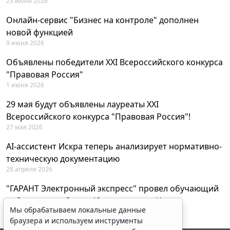
23 июня 2026
Онлайн-сервис "Бизнес на контроле" дополнен
новой функцией
9 июня 2026
Объявлены победители XXI Всероссийского конкурса
"Правовая Россия"
1 июня 2026
29 мая будут объявлены лауреаты XXI
Всероссийского конкурса "Правовая Россия"!
27 мая 2026
AI-ассистент Искра теперь анализирует нормативно-
техническую документацию
28 апреля 2026
"ГАРАНТ Электронный экспресс" провел обучающий
вебинар по работе с AI-ассистентом Искра
Мы обрабатываем локальные данные
23 апреля 2026
браузера и используем инструменты