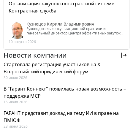
Организация закупок в контрактной системе.
Контрактная служба
Кузнецов Кирилл Владимирович
Руководитель консультационной практики и
генеральный директор Центра эффективных закупок
Tendery.ru, ведущий эксперт РАНХиГС при Президенте
10 августа 2026
РФ
Новости компании
Стартовала регистрация участников на X
Всероссийский юридический форум
30 июля 2026
В "Гарант Коннект" появилась новая возможность –
поддержка MCP
15 июля 2026
ГАРАНТ представит доклад на тему ИИ в праве на
ПМЮФ
23 июня 2026