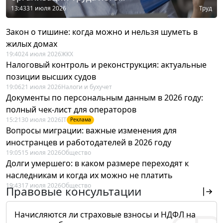
13:43
31 июля 2026
Труд
Закон о тишине: когда можно и нельзя шуметь в
жилых домах
19:40
24 июля 2026
ЖКХ
Налоговый контроль и реконструкция: актуальные
позиции высших судов
19:06
21 июля 2026
Налоги и бухучет
Документы по персональным данным в 2026 году:
полный чек-лист для операторов
15:21
30 июля 2026
IT
Реклама
Вопросы миграции: важные изменения для
иностранцев и работодателей в 2026 году
19:05
15 июля 2026
Общество
Долги умершего: в каком размере переходят к
наследникам и когда их можно не платить
19:43
17 июля 2026
Общество
Правовые консультации
Начисляются ли страховые взносы и НДФЛ на