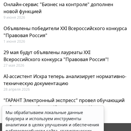
Онлайн-сервис "Бизнес на контроле" дополнен
новой функцией
9 июня 2026
Объявлены победители XXI Всероссийского конкурса
"Правовая Россия"
1 июня 2026
29 мая будут объявлены лауреаты XXI
Всероссийского конкурса "Правовая Россия"!
27 мая 2026
AI-ассистент Искра теперь анализирует нормативно-
техническую документацию
28 апреля 2026
"ГАРАНТ Электронный экспресс" провел обучающий
вебинар по работе с AI-ассистентом Искра
Мы обрабатываем локальные данные
23 апреля 2026
браузера и используем инструменты
аналитики в целях улучшения и обеспечения
работоспособности сайта, статистических