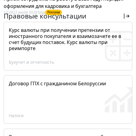
оформления для кадровика и бухгалтера
12:28
22 июля 2026
Труд
Реклама
Правовые консультации
Курс валюты при получении претензии от
иностранного покупателя и взаимозачете ее в
счет будущих поставок. Курс валюты при
реимпорте
Бухучет и отчетность
Договор ГПХ с гражданином Белоруссии
Налоги