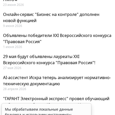
23 июня 2026
Онлайн-сервис "Бизнес на контроле" дополнен
новой функцией
9 июня 2026
Объявлены победители XXI Всероссийского конкурса
"Правовая Россия"
1 июня 2026
29 мая будут объявлены лауреаты XXI
Всероссийского конкурса "Правовая Россия"!
27 мая 2026
AI-ассистент Искра теперь анализирует нормативно-
техническую документацию
28 апреля 2026
"ГАРАНТ Электронный экспресс" провел обучающий
вебинар по работе с AI-ассистентом Искра
Мы обрабатываем локальные данные
23 апреля 2026
браузера и используем инструменты