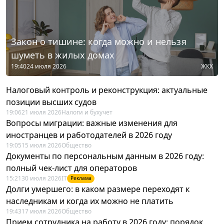
Закон о тишине: когда можно и нельзя
шуметь в жилых домах
19:40
24 июля 2026
ЖКХ
Налоговый контроль и реконструкция: актуальные
позиции высших судов
19:06
21 июля 2026
Налоги и бухучет
Вопросы миграции: важные изменения для
иностранцев и работодателей в 2026 году
19:05
15 июля 2026
Общество
Документы по персональным данным в 2026 году:
полный чек-лист для операторов
15:21
30 июля 2026
IT
Реклама
Долги умершего: в каком размере переходят к
наследникам и когда их можно не платить
19:43
17 июля 2026
Общество
Прием сотрудника на работу в 2026 году: порядок