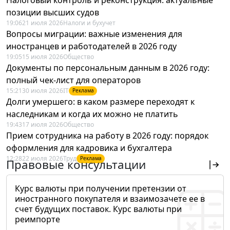
позиции высших судов
19:06
21 июля 2026
Налоги и бухучет
Вопросы миграции: важные изменения для
иностранцев и работодателей в 2026 году
19:05
15 июля 2026
Общество
Документы по персональным данным в 2026 году:
полный чек-лист для операторов
15:21
30 июля 2026
IT
Реклама
Долги умершего: в каком размере переходят к
наследникам и когда их можно не платить
19:43
17 июля 2026
Общество
Прием сотрудника на работу в 2026 году: порядок
оформления для кадровика и бухгалтера
12:28
22 июля 2026
Труд
Реклама
Правовые консультации
Курс валюты при получении претензии от
иностранного покупателя и взаимозачете ее в
счет будущих поставок. Курс валюты при
реимпорте