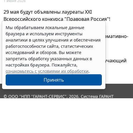
1 июня 2026
29 мая будут объявлены лауреаты XXI
Всероссийского конкурса "Правовая Россия"!
27 мая 2026
Мы обрабатываем локальные данные
браузера и используем инструменты
AI-ассистент Искра теперь анализирует нормативно-
аналитики в целях улучшения и обеспечения
техническую документацию
работоспособности сайта, статистических
28 апреля 2026
исследований и обзоров. Вы можете
запретить обработку указанных данных в
"ГАРАНТ Электронный экспресс" провел обучающий
настройках браузера. Пожалуйста,
вебинар по работе с AI-ассистентом Искра
ознакомьтесь с условиями их обработки
.
23 апреля 2026
Принять
© ООО "НПП "ГАРАНТ-СЕРВИС", 2026. Система ГАРАНТ
выпускается с 1990 года. Компания "Гарант" и ее партнеры
являются участниками Российской ассоциации правовой
информации ГАРАНТ.
Контакты
8-800-200-88-88