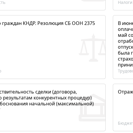
сть
Налоги
о граждан КНДР. Резолюция СБ ООН 2375
В июн
оплач
май со
отраб
отпуск
была 
страхо
прини
о
Трудов
ствительность сделки (договора,
Отраж
о результатам конкурентных процедур)
боснования начальной (максимальной)
?
Бюджет