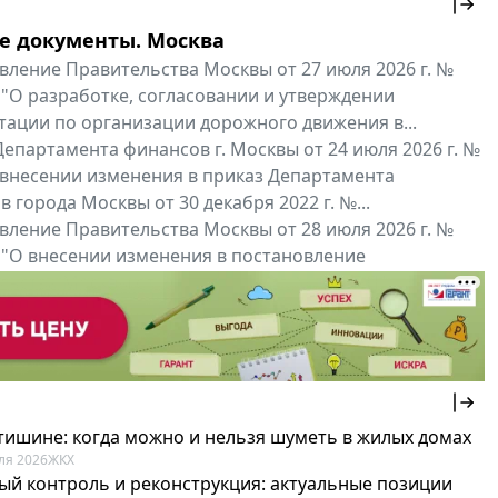
е документы. Москва
вление Правительства Москвы от 27 июля 2026 г. №
 "О разработке, согласовании и утверждении
тации по организации дорожного движения в...
епартамента финансов г. Москвы от 24 июля 2026 г. №
 внесении изменения в приказ Департамента
 города Москвы от 30 декабря 2022 г. №...
вление Правительства Москвы от 28 июля 2026 г. №
 "О внесении изменения в постановление
ьства Москвы от 26 июля 2011 г. № 334-ПП"
нальные документы
Мой регион ...
 тишине: когда можно и нельзя шуметь в жилых домах
ля 2026
ЖКХ
ый контроль и реконструкция: актуальные позиции