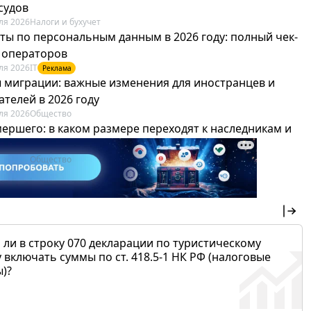
судов
ля 2026
Налоги и бухучет
ты по персональным данным в 2026 году: полный чек-
я операторов
ля 2026
IT
Реклама
 миграции: важные изменения для иностранцев и
телей в 2026 году
ля 2026
Общество
мершего: в каком размере переходят к наследникам и
х можно не платить
ля 2026
Общество
 ли в строку 070 декларации по туристическому
 включать суммы по ст. 418.5-1 НК РФ (налоговые
)?