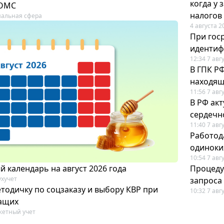
когда у
 ОМС
налогов
альная сфера
4 августа 2
При гос
иденти
12:34 7 авг
В ГПК Р
находящ
11:56 7 авг
В РФ ак
сердечн
11:40 7 авг
Работод
одиноки
10:54 7 авг
 календарь на август 2026 года
Процеду
ухучет
запроса
тодичку по соцзаказу и выбору КВР при
10:32 7 авг
ащих
етный учет