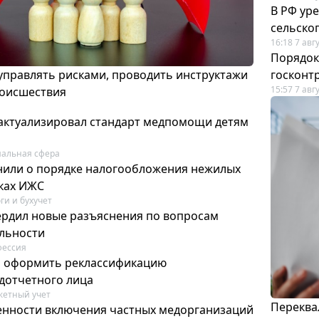
В РФ ур
сельско
16:18 7 авг
Порядок
 управлять рисками, проводить инструктажи
госконт
15:57 7 авг
роисшествия
актуализировал стандарт медпомощи детям
альная сфера
или о порядке налогообложения нежилых
тках ИЖС
ги и бухучет
ердил новые разъяснения по вопросам
ельности
фессия
м оформить реклассификацию
дотчетного лица
етный учет
Переква
нности включения частных медорганизаций