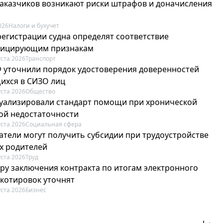
 заказчиков возникают риски штрафов и доначисления
026
Налоги и бухучет
регистрации судна определят соответствие
фицирующим признакам
уста 2026
Транспорт
Ф уточнили порядок удостоверения доверенностей
ихся в СИЗО лиц
уста 2026
Общество
туализировали стандарт помощи при хронической
ой недостаточности
уста 2026
Социальная сфера
атели могут получить субсидии при трудоустройстве
х родителей
уста 2026
Труд
ру заключения контракта по итогам электронного
 котировок уточнят
уста 2026
Бизнес