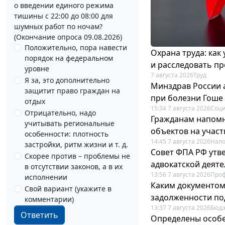
о введении единого режима
тишины с 22:00 до 08:00 для
шумных работ по ночам?
(Окончание опроса 09.08.2026)
Положительно, пора навести
Охрана труда: как
порядок на федеральном
и расследовать п
уровне
7 августа 2026
Труд
Я за, это дополнительно
Минздрав России 
защитит право граждан на
при болезни Гоше
отдых
15:34 7 августа 2026
Соци
Отрицательно, надо
Гражданам напомн
учитывать региональные
объектов на учас
особенности: плотность
14:45 7 августа 2026
Нало
застройки, ритм жизни и т. д.
Совет ФПА РФ утв
Скорее против – проблемы не
адвокатской деят
в отсутствии законов, а в их
13:56 7 августа 2026
Про
исполнении
Каким документо
Свой вариант (укажите в
задолженности по
комментарии)
13:37 7 августа 2026
Бюдж
Ответить
Определены особе