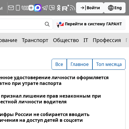
м
Войти
Eng
Перейти в систему ГАРАНТ
ование
Транспорт
Общество
IT
Профессия
П
Все
Главное
Топ месяца
нное удостоверение личности оформляется
атно при утрате паспорта
 признал лишение прав незаконным при
естной личности водителя
фры России не собирается вводить
ичения на доступ детей в соцсети