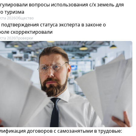
егулировали вопросы использования с/х земель для
го туризма
уста 2026
Общество
 подтверждения статуса эксперта в законе о
роле скорректировали
уста 2026
Проверки
лификация договоров с самозанятыми в трудовые: