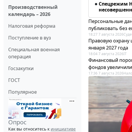
Спецрежим Н
Производственный
несовершенно
календарь – 2026
Персональные дан
Налоговая реформа
публиковать без е
18:27 7 августа 2026
Суде
Поступление в вуз
Правовую охрану 
января 2027 года
Специальная военная
18:04 7 августа 2026
IT
операция
Финансовый порог
фондов увеличили
Госзакупки
17:36 7 августа 2026
Нало
ГОСТ
Популярное
Опрос
Как вы относитесь к
инициативе