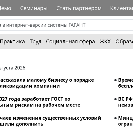
Демо
Семинары
Стать партнером
Клиента
Практика
Труд
Социальная сфера
ЖКХ
Образ
вгуста 2026
ассказала малому бизнесу о порядке
Време
 ликвидации компании
беспл
2027 года заработает ГОСТ по
ВС РФ
ьным рискам на рабочем месте
неизв
учаев изменения существенных условий
Минци
ешили дополнить
огран