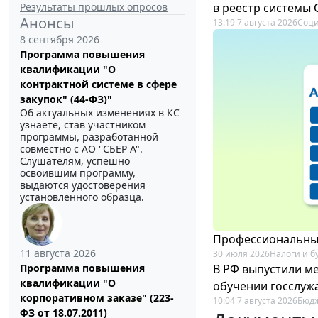
Результаты прошлых опросов
в реестр системы
Анонсы
13:19 7 августа 2026
Соци
8 сентября 2026
Программа повышения
квалификации "О
контрактной системе в сфере
закупок" (44-ФЗ)"
Об актуальных изменениях в КС
узнаете, став участником
программы, разработанной
совместно с АО ''СБЕР А".
Слушателям, успешно
освоившим программу,
выдаются удостоверения
установленного образца.
Профессиональный
11 августа 2026
30 июля 2026
Налоги и б
В РФ выпустили ме
Программа повышения
квалификации "О
обучении госслуж
корпоративном заказе" (223-
10:04 7 августа 2026
Бюдж
ФЗ от 18.07.2011)