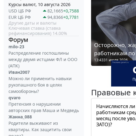
Курсы валют, 10 августа 2026
USD ЦБ РФ
82,1665
+0,7588
EUR ЦБ РФ
94,8366
+0,7781
Другие даты и валюты
Ключевая ставка (ставка
рефинансирования) 14.00%
Форум
Осторожно, жа
milo-23
работникам по
Распределение госпошлины
между двумя истцами ФЛ и ООО
13:43
31 июля 2026
(АПК)
Иван2007
Можно ли применить навыки
рукопашного боя в целях
Правовые 
самообороны?
qvaro
Претензия о нарушении
Начисляются ли
авторских прав Маша и Медведь
работникам сре
Жанна_088
месяц после ув
Родители выживают из
ЗАТО)?
квартиры. Как защитить свои
права?