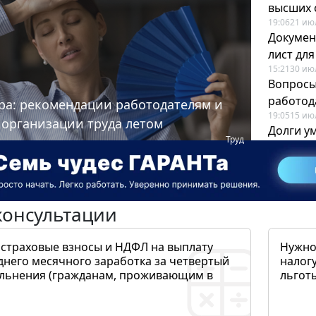
высших 
19:06
21 ию
Докумен
лист дл
15:21
30 ию
Вопросы
работода
ра: рекомендации работодателям и
19:05
15 ию
 организации труда летом
Долги у
Труд
когда и
19:43
17 ию
консультации
 страховые взносы и НДФЛ на выплату
Нужно
днего месячного заработка за четвертый
налогу
ольнения (гражданам, проживающим в
льготы