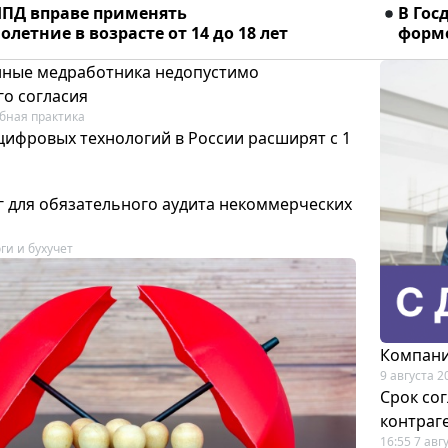
ПД вправе применять
В Гос
летние в возрасте от 14 до 18 лет
форме
ные медработника недопустимо
го согласия
бная практика
цифровых технологий в России расширят с 1
 для обязательного аудита некоммерческих
ги и бухучет
Компани
9 августа 2
Срок со
контраг
16:55 7 авг