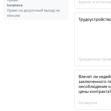
Бухучет и отчетно
turanova
Право на досрочный выход на
пенсию
Трудоустройств
Гражданское прав
Влечет ли недей
заключенного п
несоблюдение о
цены контракта
Госзакупки