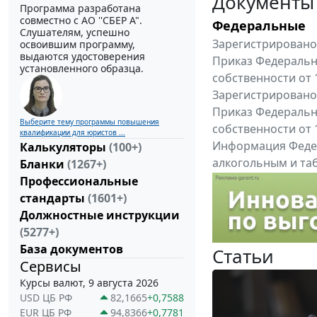
Документы
Программа разработана
совместно с АО ''СБЕР А".
Федеральные
Слушателям, успешно
Зарегистрировано 
освоившим программу,
выдаются удостоверения
Приказ Федеральн
установленного образца.
собственности от 
Зарегистрировано 
Приказ Федеральн
Выберите тему программы повышения
собственности от 
квалификации для юристов ...
Информация Федер
Калькуляторы
(100+)
алкогольным и таб
Бланки
(1267+)
"Вниманию произв
Профессиональные
Все федеральные докум
стандарты
(1601+)
Должностные инструкции
(5277+)
База документов
Статьи
Сервисы
Курсы валют, 9 августа 2026
USD ЦБ РФ
82,1665
+0,7588
EUR ЦБ РФ
94,8366
+0,7781