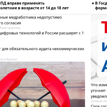
ПД вправе применять
В Гос
летние в возрасте от 14 до 18 лет
форме
ные медработника недопустимо
го согласия
бная практика
цифровых технологий в России расширят с 1
 для обязательного аудита некоммерческих
ги и бухучет
Что изме
уточнят
уведомл
28 июля 20
Срок со