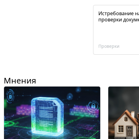
Истребование н
проверки докум
Проверки
Мнения