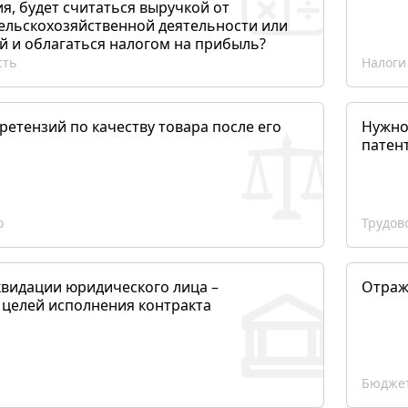
, будет считаться выручкой от
сельскохозяйственной деятельности или
й и облагаться налогом на прибыль?
сть
Налоги
етензий по качеству товара после его
Нужно
патен
о
Трудов
квидации юридического лица –
Отраж
 целей исполнения контракта
Бюджет