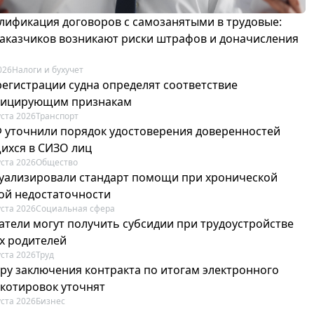
лификация договоров с самозанятыми в трудовые:
 заказчиков возникают риски штрафов и доначисления
026
Налоги и бухучет
регистрации судна определят соответствие
фицирующим признакам
уста 2026
Транспорт
Ф уточнили порядок удостоверения доверенностей
ихся в СИЗО лиц
уста 2026
Общество
туализировали стандарт помощи при хронической
ой недостаточности
уста 2026
Социальная сфера
атели могут получить субсидии при трудоустройстве
х родителей
уста 2026
Труд
ру заключения контракта по итогам электронного
 котировок уточнят
уста 2026
Бизнес