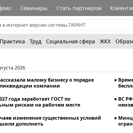
Демо
Семинары
Стать партнером
Клиента
Практика
Труд
Социальная сфера
ЖКХ
Образ
вгуста 2026
ассказала малому бизнесу о порядке
Време
 ликвидации компании
беспл
2027 года заработает ГОСТ по
ВС РФ
ьным рискам на рабочем месте
неизв
учаев изменения существенных условий
Минци
ешили дополнить
огран