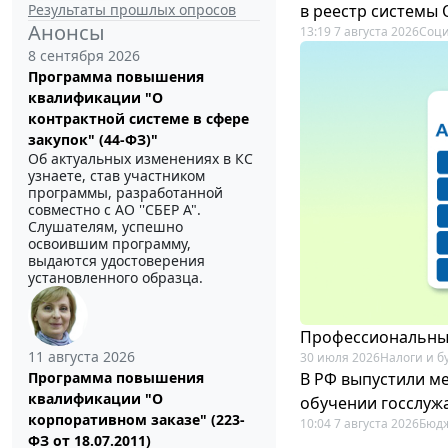
Результаты прошлых опросов
в реестр системы
Анонсы
13:19 7 августа 2026
Соци
8 сентября 2026
Программа повышения
квалификации "О
контрактной системе в сфере
закупок" (44-ФЗ)"
Об актуальных изменениях в КС
узнаете, став участником
программы, разработанной
совместно с АО ''СБЕР А".
Слушателям, успешно
освоившим программу,
выдаются удостоверения
установленного образца.
Профессиональный
11 августа 2026
30 июля 2026
Налоги и б
В РФ выпустили ме
Программа повышения
квалификации "О
обучении госслуж
корпоративном заказе" (223-
10:04 7 августа 2026
Бюдж
ФЗ от 18.07.2011)