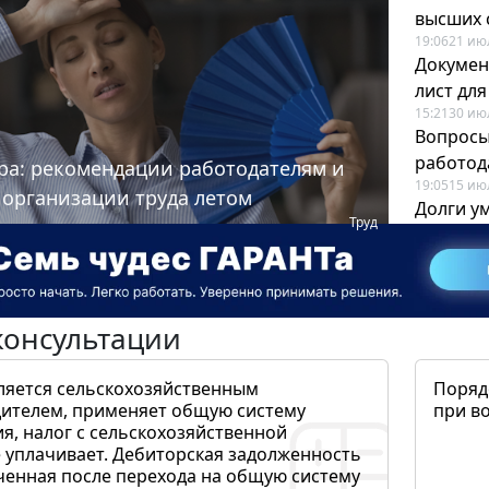
высших 
19:06
21 ию
Докумен
лист дл
15:21
30 ию
Вопросы
работода
ра: рекомендации работодателям и
19:05
15 ию
 организации труда летом
Долги у
Труд
когда и
19:43
17 ию
консультации
ляется сельскохозяйственным
Поряд
ителем, применяет общую систему
при в
я, налог с сельскохозяйственной
 уплачивает. Дебиторская задолженность
ченная после перехода на общую систему