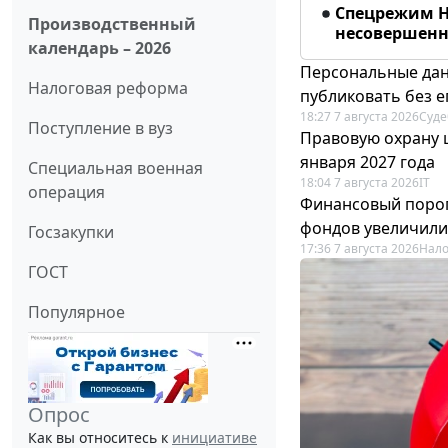
Спецрежим Н
Производственный
несовершенно
календарь – 2026
Персональные дан
Налоговая реформа
публиковать без е
18:27 7 августа 2026
Суде
Поступление в вуз
Правовую охрану 
января 2027 года
Специальная военная
18:04 7 августа 2026
IT
операция
Финансовый порог
фондов увеличили
Госзакупки
17:36 7 августа 2026
Нало
ГОСТ
Популярное
Опрос
Как вы относитесь к
инициативе