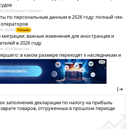
судов
ля 2026
Налоги и бухучет
ты по персональным данным в 2026 году: полный чек-
я операторов
ля 2026
IT
Реклама
 миграции: важные изменения для иностранцев и
телей в 2026 году
ля 2026
Общество
мершего: в каком размере переходят к наследникам и
х можно не платить
ля 2026
Общество
ок заполнения декларации по налогу на прибыль
озврате товаров, отгруженных в прошлом периоде