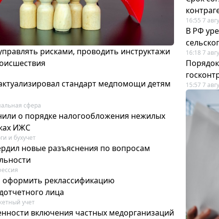
контраг
16:55 7 авг
В РФ ур
сельско
 управлять рисками, проводить инструктажи
16:18 7 авг
роисшествия
Порядок
госконт
актуализировал стандарт медпомощи детям
15:57 7 авг
альная сфера
или о порядке налогообложения нежилых
тках ИЖС
ги и бухучет
ердил новые разъяснения по вопросам
ельности
фессия
м оформить реклассификацию
дотчетного лица
етный учет
нности включения частных медорганизаций