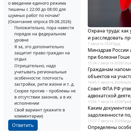
о введении единого режима
тишины с 22:00 до 08:00 для
шумных работ по ночам?
(Окончание опроса 09.08.2026)
Положительно, пора навести
Охрана труда: как
порядок на федеральном
и расследовать п
уровне
7 августа 2026
Труд
Я за, это дополнительно
Минздрав России 
защитит право граждан на
при болезни Гоше
отдых
15:34 7 августа 2026
Соци
Отрицательно, надо
Гражданам напомн
учитывать региональные
объектов на учас
особенности: плотность
14:45 7 августа 2026
Нало
застройки, ритм жизни и т. д.
Совет ФПА РФ утв
Скорее против – проблемы не
адвокатской деят
в отсутствии законов, а в их
13:56 7 августа 2026
Про
исполнении
Каким документо
Свой вариант (укажите в
задолженности по
комментарии)
13:37 7 августа 2026
Бюдж
Ответить
Определены особе