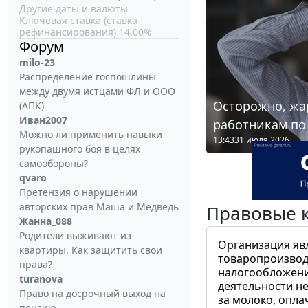
Другие даты и валюты
Ключевая ставка (ставка
рефинансирования) 14.00%
Форум
milo-23
Распределение госпошлины
между двумя истцами ФЛ и ООО
Осторожно, жа
(АПК)
Иван2007
работникам по
Можно ли применить навыки
13:43
31 июля 2026
рукопашного боя в целях
самообороны?
qvaro
Претензия о нарушении
авторских прав Маша и Медведь
Правовые 
Жанна_088
Родители выживают из
Организация яв
квартиры. Как защитить свои
товаропроизвод
права?
налогообложени
turanova
деятельности не
Право на досрочный выход на
за молоко, опла
пенсию