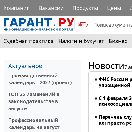
Компания
Вакансии
Продукты
Цены
Судебная практика
Налоги и бухучет
Бизнес
Новости
Актуальное
7 а
Производственный
ФНС России р
календарь – 2027 (проект)
упрощенной
ТОП-25 изменений в
С 1 февраля 
законодательстве в
психосоциал
августе
Перечень сл
Профессиональный
контракта р
календарь на август