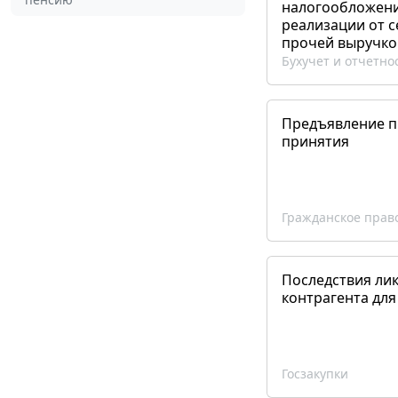
налогообложения
реализации от 
прочей выручко
Бухучет и отчетно
Предъявление пр
принятия
Гражданское прав
Последствия ли
контрагента для
Госзакупки