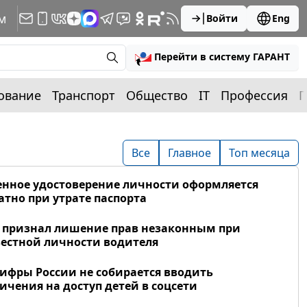
м
Войти
Eng
Перейти в систему ГАРАНТ
ование
Транспорт
Общество
IT
Профессия
П
Все
Главное
Топ месяца
нное удостоверение личности оформляется
атно при утрате паспорта
 признал лишение прав незаконным при
естной личности водителя
фры России не собирается вводить
ичения на доступ детей в соцсети