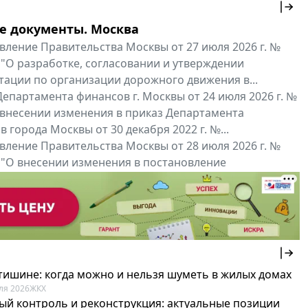
е документы. Москва
вление Правительства Москвы от 27 июля 2026 г. №
 "О разработке, согласовании и утверждении
тации по организации дорожного движения в...
епартамента финансов г. Москвы от 24 июля 2026 г. №
 внесении изменения в приказ Департамента
 города Москвы от 30 декабря 2022 г. №...
вление Правительства Москвы от 28 июля 2026 г. №
 "О внесении изменения в постановление
ьства Москвы от 26 июля 2011 г. № 334-ПП"
нальные документы
Мой регион ...
 тишине: когда можно и нельзя шуметь в жилых домах
ля 2026
ЖКХ
ый контроль и реконструкция: актуальные позиции