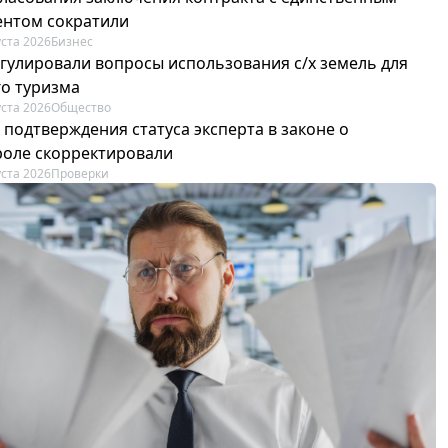
ентом сократили
уста 2026
Бизнес
егулировали вопросы использования с/х земель для
го туризма
уста 2026
Общество
 подтверждения статуса эксперта в законе о
роле скорректировали
уста 2026
Проверки