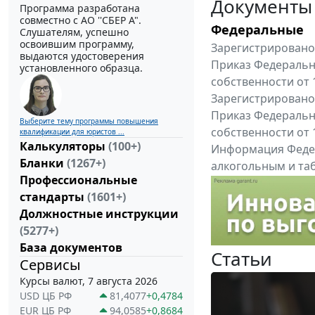
Документы
Программа разработана
совместно с АО ''СБЕР А".
Федеральные
Слушателям, успешно
освоившим программу,
Зарегистрировано 
выдаются удостоверения
Приказ Федеральн
установленного образца.
собственности от 
Зарегистрировано 
Приказ Федеральн
Выберите тему программы повышения
собственности от 
квалификации для юристов ...
Калькуляторы
(100+)
Информация Федер
Бланки
(1267+)
алкогольным и таб
Профессиональные
"Вниманию произв
стандарты
(1601+)
Все федеральные докум
Должностные инструкции
(5277+)
База документов
Статьи
Сервисы
Курсы валют, 7 августа 2026
USD ЦБ РФ
81,4077
+0,4784
EUR ЦБ РФ
94,0585
+0,8684