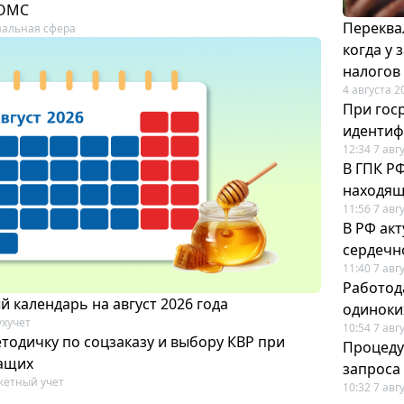
 ОМС
Переква
альная сфера
когда у
налогов
4 августа 2
При гос
иденти
12:34 7 авг
В ГПК Р
находящ
11:56 7 авг
В РФ ак
сердечн
11:40 7 авг
Работод
 календарь на август 2026 года
одиноки
ухучет
10:54 7 авг
тодичку по соцзаказу и выбору КВР при
Процеду
ащих
запроса
етный учет
10:32 7 авг