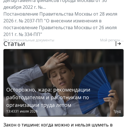
Департамента финансов города Москвы от 30
декабря 2022 г. №...
Постановление Правительства Москвы от 28 июля
2026 г. № 2037-ПП "О внесении изменения в
постановление Правительства Москвы от 26 июля
2011 г. № 334-ПП"
Все региональные документы
Мой регион ...
Статьи
Осторожно, жара: рекомендации
работодателям и работникам по
организации труда летом
13:43
31 июля 2026
Труд
Закон о тишине: когда можно и нельзя шуметь в