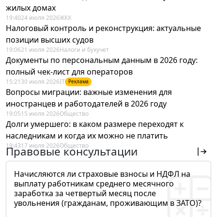
жилых домах
19:40
24 июля 2026
ЖКХ
Налоговый контроль и реконструкция: актуальные
позиции высших судов
19:06
21 июля 2026
Налоги и бухучет
Документы по персональным данным в 2026 году:
полный чек-лист для операторов
15:21
30 июля 2026
IT
Реклама
Вопросы миграции: важные изменения для
иностранцев и работодателей в 2026 году
19:05
15 июля 2026
Общество
Долги умершего: в каком размере переходят к
наследникам и когда их можно не платить
19:43
17 июля 2026
Общество
Правовые консультации
Начисляются ли страховые взносы и НДФЛ на
выплату работникам среднего месячного
заработка за четвертый месяц после
увольнения (гражданам, проживающим в ЗАТО)?