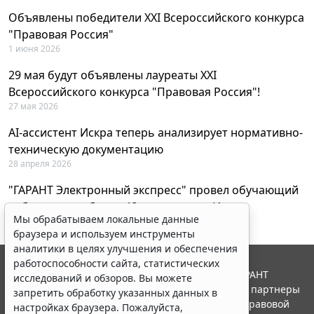
Объявлены победители XXI Всероссийского конкурса
"Правовая Россия"
1 июня 2026
29 мая будут объявлены лауреаты XXI
Всероссийского конкурса "Правовая Россия"!
27 мая 2026
AI-ассистент Искра теперь анализирует нормативно-
техническую документацию
28 апреля 2026
"ГАРАНТ Электронный экспресс" провел обучающий
вебинар по работе с AI-ассистентом Искра
Мы обрабатываем локальные данные
23 апреля 2026
браузера и используем инструменты
аналитики в целях улучшения и обеспечения
работоспособности сайта, статистических
© ООО "НПП "ГАРАНТ-СЕРВИС", 2026. Система ГАРАНТ
исследований и обзоров. Вы можете
выпускается с 1990 года. Компания "Гарант" и ее партнеры
запретить обработку указанных данных в
являются участниками Российской ассоциации правовой
настройках браузера. Пожалуйста,