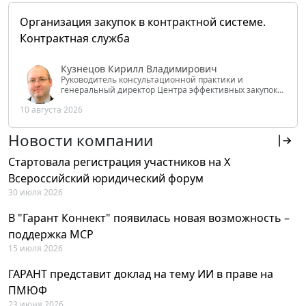
Организация закупок в контрактной системе.
Контрактная служба
Кузнецов Кирилл Владимирович
Руководитель консультационной практики и
генеральный директор Центра эффективных закупок
Tendery.ru, ведущий эксперт РАНХиГС при Президенте
10 августа 2026
РФ
Новости компании
Стартовала регистрация участников на X
Всероссийский юридический форум
30 июля 2026
В "Гарант Коннект" появилась новая возможность –
поддержка MCP
15 июля 2026
ГАРАНТ представит доклад на тему ИИ в праве на
ПМЮФ
23 июня 2026