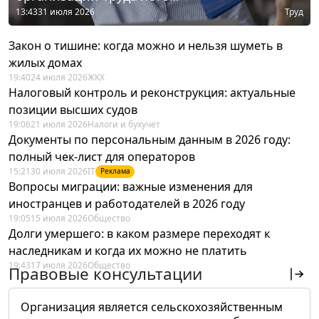
13:43
31 июля 2026
Труд
Закон о тишине: когда можно и нельзя шуметь в
жилых домах
19:40
24 июля 2026
ЖКХ
Налоговый контроль и реконструкция: актуальные
позиции высших судов
19:06
21 июля 2026
Налоги и бухучет
Документы по персональным данным в 2026 году:
полный чек-лист для операторов
15:21
30 июля 2026
IT
Реклама
Вопросы миграции: важные изменения для
иностранцев и работодателей в 2026 году
19:05
15 июля 2026
Общество
Долги умершего: в каком размере переходят к
наследникам и когда их можно не платить
19:43
17 июля 2026
Общество
Правовые консультации
Организация является сельскохозяйственным