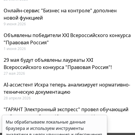
Онлайн-сервис "Бизнес на контроле" дополнен
новой функцией
9 июня 2026
Объявлены победители XXI Всероссийского конкурса
"Правовая Россия"
1 июня 2026
29 мая будут объявлены лауреаты XXI
Всероссийского конкурса "Правовая Россия"!
27 мая 2026
AI-ассистент Искра теперь анализирует нормативно-
техническую документацию
28 апреля 2026
"ГАРАНТ Электронный экспресс" провел обучающий
вебинар по работе с AI-ассистентом Искра
Мы обрабатываем локальные данные
23 апреля 2026
браузера и используем инструменты
аналитики в целях улучшения и обеспечения