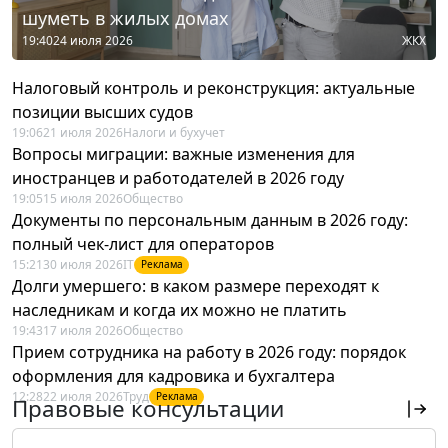
шуметь в жилых домах
19:40
24 июля 2026
ЖКХ
Налоговый контроль и реконструкция: актуальные
позиции высших судов
19:06
21 июля 2026
Налоги и бухучет
Вопросы миграции: важные изменения для
иностранцев и работодателей в 2026 году
19:05
15 июля 2026
Общество
Документы по персональным данным в 2026 году:
полный чек-лист для операторов
15:21
30 июля 2026
IT
Реклама
Долги умершего: в каком размере переходят к
наследникам и когда их можно не платить
19:43
17 июля 2026
Общество
Прием сотрудника на работу в 2026 году: порядок
оформления для кадровика и бухгалтера
12:28
22 июля 2026
Труд
Реклама
Правовые консультации