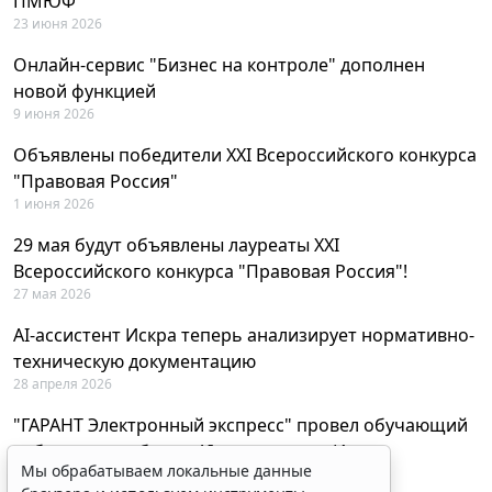
ПМЮФ
23 июня 2026
Онлайн-сервис "Бизнес на контроле" дополнен
новой функцией
9 июня 2026
Объявлены победители XXI Всероссийского конкурса
"Правовая Россия"
1 июня 2026
29 мая будут объявлены лауреаты XXI
Всероссийского конкурса "Правовая Россия"!
27 мая 2026
AI-ассистент Искра теперь анализирует нормативно-
техническую документацию
28 апреля 2026
"ГАРАНТ Электронный экспресс" провел обучающий
вебинар по работе с AI-ассистентом Искра
Мы обрабатываем локальные данные
23 апреля 2026