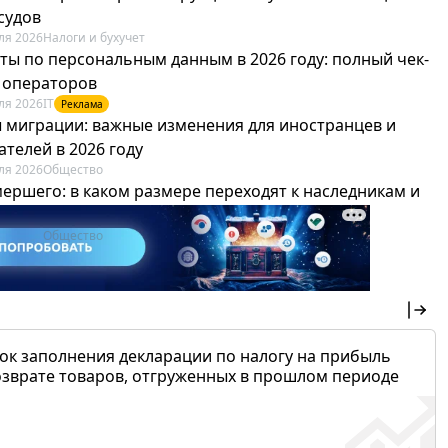
судов
ля 2026
Налоги и бухучет
ты по персональным данным в 2026 году: полный чек-
я операторов
ля 2026
IT
Реклама
 миграции: важные изменения для иностранцев и
телей в 2026 году
ля 2026
Общество
мершего: в каком размере переходят к наследникам и
х можно не платить
ля 2026
Общество
ок заполнения декларации по налогу на прибыль
озврате товаров, отгруженных в прошлом периоде