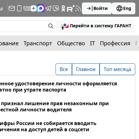
м
Войти
Eng
Перейти в систему ГАРАНТ
ование
Транспорт
Общество
IT
Профессия
П
Все
Главное
Топ месяца
нное удостоверение личности оформляется
атно при утрате паспорта
 признал лишение прав незаконным при
естной личности водителя
фры России не собирается вводить
ичения на доступ детей в соцсети