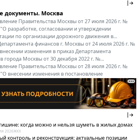
е документы. Москва
вление Правительства Москвы от 27 июля 2026 г. №
 "О разработке, согласовании и утверждении
тации по организации дорожного движения в...
епартамента финансов г. Москвы от 24 июля 2026 г. №
 внесении изменения в приказ Департамента
 города Москвы от 30 декабря 2022 г. №...
вление Правительства Москвы от 28 июля 2026 г. №
 "О внесении изменения в постановление
ьства Москвы от 26 июля 2011 г. № 334-ПП"
нальные документы
Мой регион ...
 тишине: когда можно и нельзя шуметь в жилых домах
ля 2026
ЖКХ
ый контроль и реконструкция: актуальные позиции