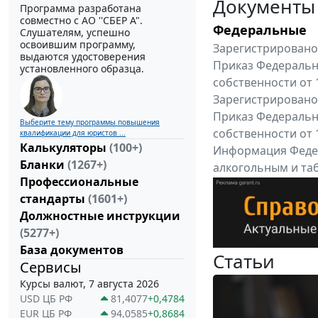
Документы
Программа разработана
совместно с АО ''СБЕР А".
Федеральные
Слушателям, успешно
освоившим программу,
Зарегистрировано 
выдаются удостоверения
Приказ Федеральн
установленного образца.
собственности от 
Зарегистрировано 
Приказ Федеральн
Выберите тему программы повышения
собственности от 
квалификации для юристов ...
Калькуляторы
(100+)
Информация Федер
Бланки
(1267+)
алкогольным и таб
Профессиональные
"Вниманию произв
стандарты
(1601+)
Все федеральные докум
Должностные инструкции
(5277+)
База документов
Статьи
Сервисы
Курсы валют, 7 августа 2026
USD ЦБ РФ
81,4077
+0,4784
EUR ЦБ РФ
94,0585
+0,8684