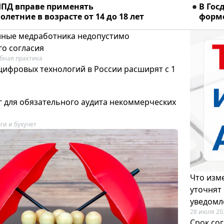
ПД вправе применять
В Гос
летние в возрасте от 14 до 18 лет
форме
ные медработника недопустимо
го согласия
бная практика
цифровых технологий в России расширят с 1
 для обязательного аудита некоммерческих
ги и бухучет
Что изме
уточнят
уведомл
28 июля 20
Срок со