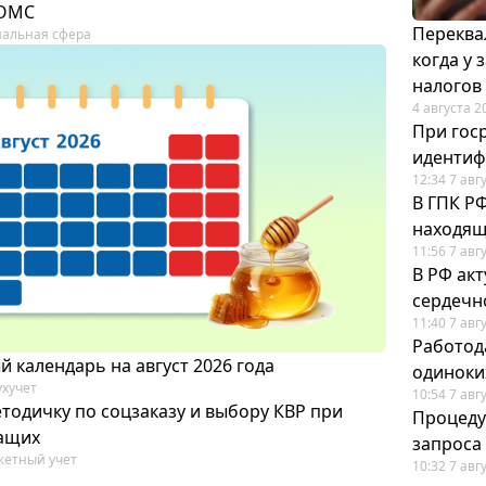
 ОМС
Переква
альная сфера
когда у
налогов
4 августа 2
При гос
иденти
12:34 7 авг
В ГПК Р
находящ
11:56 7 авг
В РФ ак
сердечн
11:40 7 авг
Работод
 календарь на август 2026 года
одиноки
ухучет
10:54 7 авг
тодичку по соцзаказу и выбору КВР при
Процеду
ащих
запроса
етный учет
10:32 7 авг