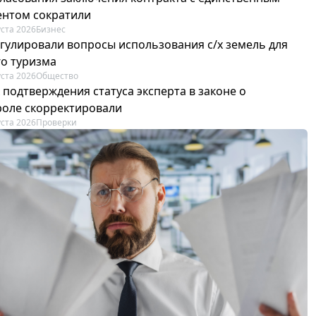
ентом сократили
уста 2026
Бизнес
егулировали вопросы использования с/х земель для
го туризма
уста 2026
Общество
 подтверждения статуса эксперта в законе о
роле скорректировали
уста 2026
Проверки