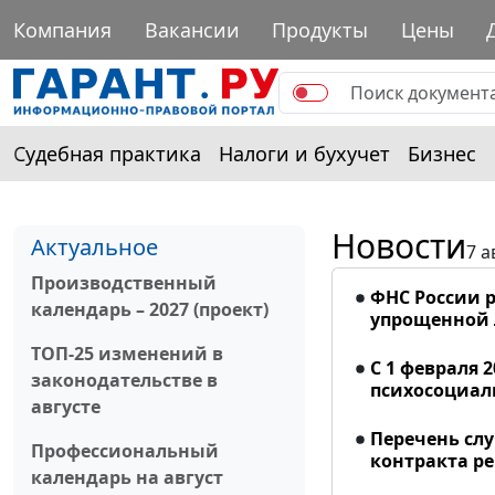
Компания
Вакансии
Продукты
Цены
Судебная практика
Налоги и бухучет
Бизнес
Новости
Актуальное
7 а
Производственный
ФНС России р
календарь – 2027 (проект)
упрощенной
ТОП-25 изменений в
С 1 февраля 
законодательстве в
психосоциал
августе
Перечень сл
Профессиональный
контракта р
календарь на август