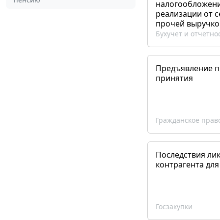
налогообложения
реализации от 
прочей выручко
Бухучет и отчетно
Предъявление пр
принятия
Гражданское прав
Последствия ли
контрагента для
Госзакупки