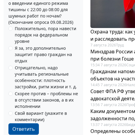
о введении единого режима
тишины с 22:00 до 08:00 для
шумных работ по ночам?
(Окончание опроса 09.08.2026)
Положительно, пора навести
Охрана труда: как
порядок на федеральном
и расследовать п
уровне
7 августа 2026
Труд
Я за, это дополнительно
Минздрав России 
защитит право граждан на
при болезни Гоше
отдых
15:34 7 августа 2026
Соци
Отрицательно, надо
Гражданам напомн
учитывать региональные
объектов на учас
особенности: плотность
14:45 7 августа 2026
Нало
застройки, ритм жизни и т. д.
Совет ФПА РФ утв
Скорее против – проблемы не
адвокатской деят
в отсутствии законов, а в их
13:56 7 августа 2026
Про
исполнении
Каким документо
Свой вариант (укажите в
задолженности по
комментарии)
13:37 7 августа 2026
Бюдж
Ответить
Определены особе