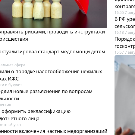
контраг
16:55 7 авг
В РФ ур
сельско
 управлять рисками, проводить инструктажи
16:18 7 авг
роисшествия
Порядок
госконт
актуализировал стандарт медпомощи детям
15:57 7 авг
альная сфера
или о порядке налогообложения нежилых
тках ИЖС
ги и бухучет
ердил новые разъяснения по вопросам
ельности
фессия
м оформить реклассификацию
дотчетного лица
етный учет
нности включения частных медорганизаций