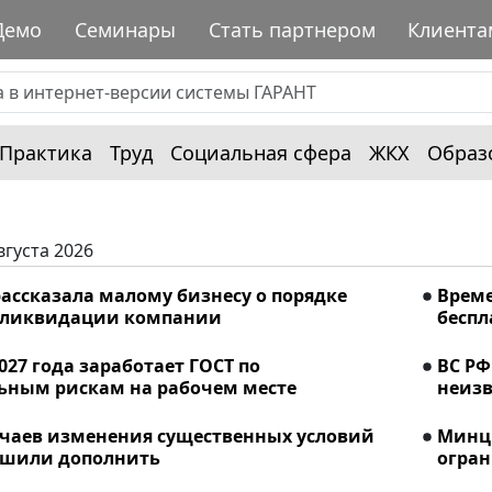
Демо
Семинары
Стать партнером
Клиента
Практика
Труд
Социальная сфера
ЖКХ
Образ
вгуста 2026
ассказала малому бизнесу о порядке
Време
 ликвидации компании
беспл
2027 года заработает ГОСТ по
ВС РФ
ьным рискам на рабочем месте
неизв
учаев изменения существенных условий
Минци
ешили дополнить
огран