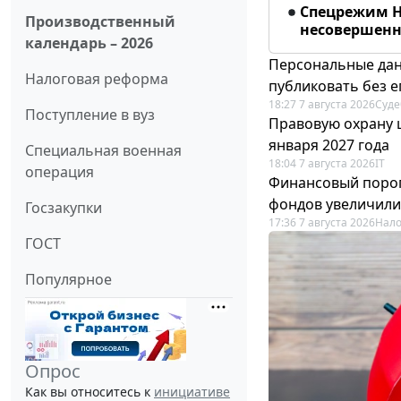
Спецрежим Н
Производственный
несовершенно
календарь – 2026
Персональные дан
Налоговая реформа
публиковать без е
18:27 7 августа 2026
Суде
Поступление в вуз
Правовую охрану 
января 2027 года
Специальная военная
18:04 7 августа 2026
IT
операция
Финансовый порог
фондов увеличили
Госзакупки
17:36 7 августа 2026
Нало
ГОСТ
Популярное
Опрос
Как вы относитесь к
инициативе