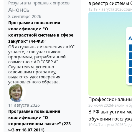
Результаты прошлых опросов
в реестр системы
Анонсы
13:19 7 августа 2026
Соци
8 сентября 2026
Программа повышения
квалификации "О
контрактной системе в сфере
закупок" (44-ФЗ)"
Об актуальных изменениях в КС
узнаете, став участником
программы, разработанной
совместно с АО ''СБЕР А".
Слушателям, успешно
освоившим программу,
выдаются удостоверения
установленного образца.
Профессиональный
11 августа 2026
30 июля 2026
Налоги и б
В РФ выпустили ме
Программа повышения
квалификации "О
обучении госслуж
корпоративном заказе" (223-
10:04 7 августа 2026
Бюдж
ФЗ от 18.07.2011)