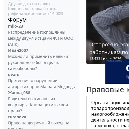
Другие даты и валюты
Ключевая ставка (ставка
рефинансирования) 14.00%
Форум
milo-23
Распределение госпошлины
между двумя истцами ФЛ и ООО
Осторожно, жа
(АПК)
Иван2007
работникам по
Можно ли применить навыки
13:43
31 июля 2026
рукопашного боя в целях
самообороны?
qvaro
Претензия о нарушении
авторских прав Маша и Медведь
Правовые 
Жанна_088
Родители выживают из
Организация яв
квартиры. Как защитить свои
товаропроизвод
права?
налогообложени
turanova
деятельности не
Право на досрочный выход на
за молоко, опла
пенсию