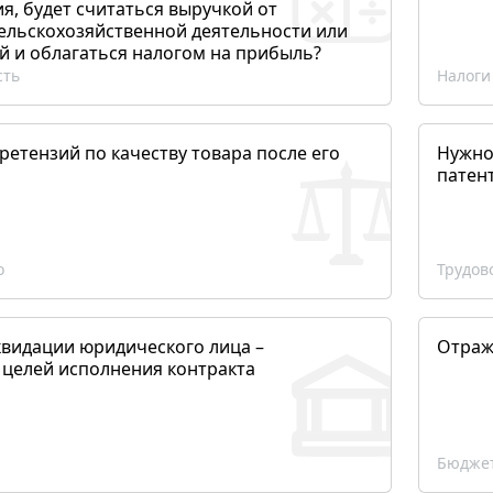
, будет считаться выручкой от
сельскохозяйственной деятельности или
й и облагаться налогом на прибыль?
сть
Налоги
етензий по качеству товара после его
Нужно
патен
о
Трудов
квидации юридического лица –
Отраж
 целей исполнения контракта
Бюджет