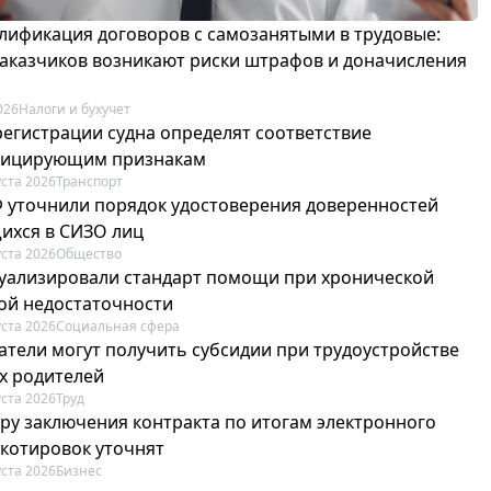
лификация договоров с самозанятыми в трудовые:
 заказчиков возникают риски штрафов и доначисления
026
Налоги и бухучет
регистрации судна определят соответствие
фицирующим признакам
уста 2026
Транспорт
Ф уточнили порядок удостоверения доверенностей
ихся в СИЗО лиц
уста 2026
Общество
туализировали стандарт помощи при хронической
ой недостаточности
уста 2026
Социальная сфера
атели могут получить субсидии при трудоустройстве
х родителей
уста 2026
Труд
ру заключения контракта по итогам электронного
 котировок уточнят
уста 2026
Бизнес