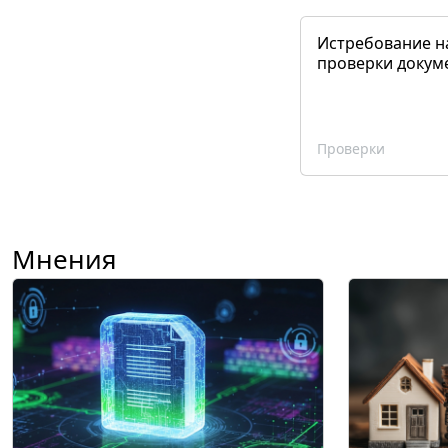
Истребование н
проверки докум
Проверки
Мнения