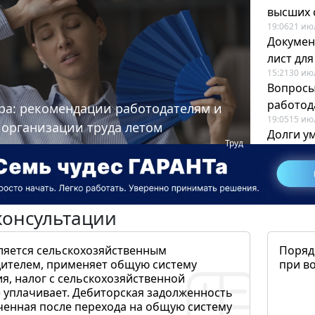
высших 
19:06
21 ию
Докумен
лист дл
15:21
30 ию
Вопросы
работода
ра: рекомендации работодателям и
19:05
15 ию
 организации труда летом
Долги у
Труд
когда и
19:43
17 ию
консультации
ляется сельскохозяйственным
Поряд
ителем, применяет общую систему
при в
я, налог с сельскохозяйственной
 уплачивает. Дебиторская задолженность
ченная после перехода на общую систему