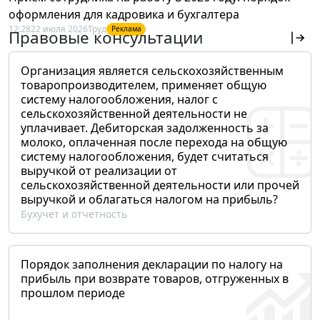
оформления для кадровика и бухгалтера
12:28
22 июля 2026
Труд
Реклама
Правовые консультации
Организация является сельскохозяйственным
товаропроизводителем, применяет общую
систему налогообложения, налог с
сельскохозяйственной деятельности не
уплачивает. Дебиторская задолженность за
молоко, оплаченная после перехода на общую
систему налогообложения, будет считаться
выручкой от реализации от
сельскохозяйственной деятельности или прочей
выручкой и облагаться налогом на прибыль?
Бухучет и отчетность
Порядок заполнения декларации по налогу на
прибыль при возврате товаров, отгруженных в
прошлом периоде