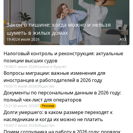
Закон о тишине: когда можно и нельзя
шуметь в жилых домах
19:40
24 июля 2026
ЖКХ
Налоговый контроль и реконструкция: актуальные
позиции высших судов
19:06
21 июля 2026
Налоги и бухучет
Вопросы миграции: важные изменения для
иностранцев и работодателей в 2026 году
19:05
15 июля 2026
Общество
Документы по персональным данным в 2026 году:
полный чек-лист для операторов
15:21
30 июля 2026
IT
Реклама
Долги умершего: в каком размере переходят к
наследникам и когда их можно не платить
19:43
17 июля 2026
Общество
Прием сотрудника на работу в 2026 году: порядок