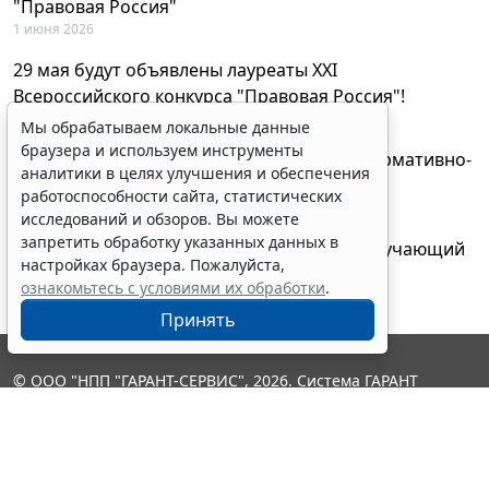
"Правовая Россия"
1 июня 2026
29 мая будут объявлены лауреаты XXI
Всероссийского конкурса "Правовая Россия"!
27 мая 2026
Мы обрабатываем локальные данные
браузера и используем инструменты
AI-ассистент Искра теперь анализирует нормативно-
аналитики в целях улучшения и обеспечения
техническую документацию
работоспособности сайта, статистических
28 апреля 2026
исследований и обзоров. Вы можете
запретить обработку указанных данных в
"ГАРАНТ Электронный экспресс" провел обучающий
настройках браузера. Пожалуйста,
вебинар по работе с AI-ассистентом Искра
ознакомьтесь с условиями их обработки
.
23 апреля 2026
Принять
© ООО "НПП "ГАРАНТ-СЕРВИС", 2026. Система ГАРАНТ
выпускается с 1990 года. Компания "Гарант" и ее партнеры
являются участниками Российской ассоциации правовой
информации ГАРАНТ.
Контакты
8-800-200-88-88