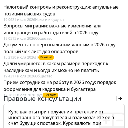
Налоговый контроль и реконструкция: актуальные
позиции высших судов
19:06
21 июля 2026
Налоги и бухучет
Вопросы миграции: важные изменения для
иностранцев и работодателей в 2026 году
19:05
15 июля 2026
Общество
Документы по персональным данным в 2026 году:
полный чек-лист для операторов
15:21
30 июля 2026
IT
Реклама
Долги умершего: в каком размере переходят к
наследникам и когда их можно не платить
19:43
17 июля 2026
Общество
Прием сотрудника на работу в 2026 году: порядок
оформления для кадровика и бухгалтера
12:28
22 июля 2026
Труд
Реклама
Правовые консультации
Курс валюты при получении претензии от
иностранного покупателя и взаимозачете ее в
счет будущих поставок. Курс валюты при