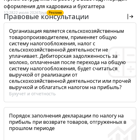
оформления для кадровика и бухгалтера
12:28
22 июля 2026
Труд
Реклама
Правовые консультации
Организация является сельскохозяйственным
товаропроизводителем, применяет общую
систему налогообложения, налог с
сельскохозяйственной деятельности не
уплачивает. Дебиторская задолженность за
молоко, оплаченная после перехода на общую
систему налогообложения, будет считаться
выручкой от реализации от
сельскохозяйственной деятельности или прочей
выручкой и облагаться налогом на прибыль?
Бухучет и отчетность
Порядок заполнения декларации по налогу на
прибыль при возврате товаров, отгруженных в
прошлом периоде