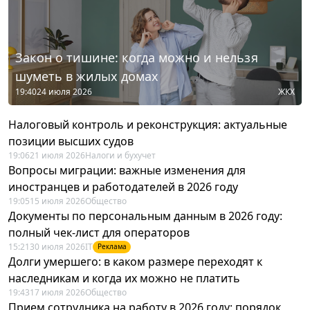
Закон о тишине: когда можно и нельзя
шуметь в жилых домах
19:40
24 июля 2026
ЖКХ
Налоговый контроль и реконструкция: актуальные
позиции высших судов
19:06
21 июля 2026
Налоги и бухучет
Вопросы миграции: важные изменения для
иностранцев и работодателей в 2026 году
19:05
15 июля 2026
Общество
Документы по персональным данным в 2026 году:
полный чек-лист для операторов
15:21
30 июля 2026
IT
Реклама
Долги умершего: в каком размере переходят к
наследникам и когда их можно не платить
19:43
17 июля 2026
Общество
Прием сотрудника на работу в 2026 году: порядок