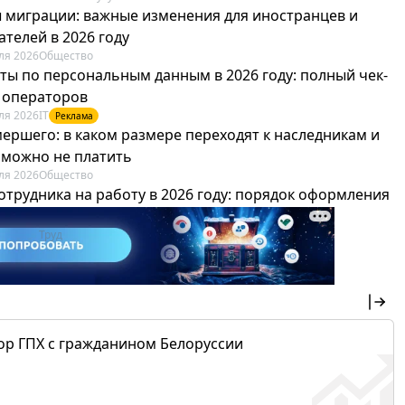
 миграции: важные изменения для иностранцев и
телей в 2026 году
ля 2026
Общество
ты по персональным данным в 2026 году: полный чек-
я операторов
ля 2026
IT
Реклама
мершего: в каком размере переходят к наследникам и
х можно не платить
ля 2026
Общество
отрудника на работу в 2026 году: порядок оформления
овика и бухгалтера
ля 2026
Труд
Реклама
ор ГПХ с гражданином Белоруссии