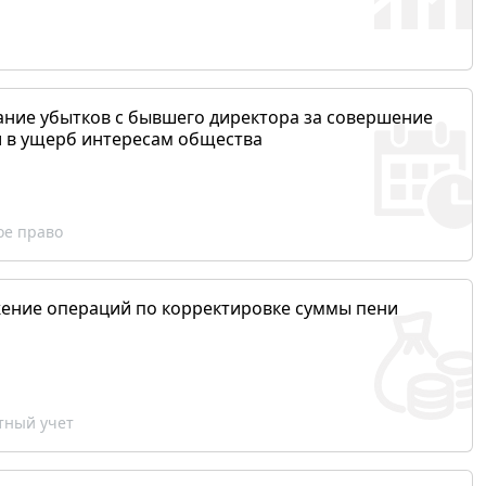
ание убытков с бывшего директора за совершение
и в ущерб интересам общества
ое право
ение операций по корректировке суммы пени
ный учет