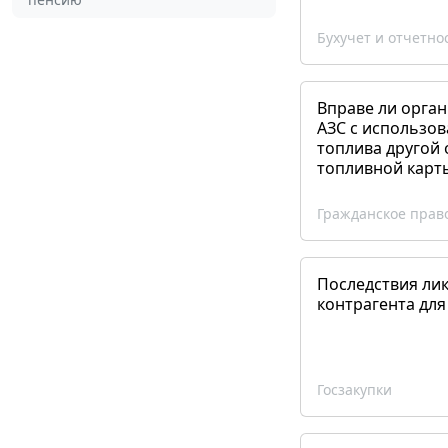
Бухучет и отчетно
Вправе ли орган
АЗС с использов
топлива другой 
топливной карт
Гражданское прав
Последствия ли
контрагента для
Госзакупки