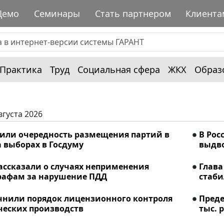
Демо
Семинары
Стать партнером
Клиента
Практика
Труд
Социальная сфера
ЖКХ
Образ
вгуста 2026
лили очередность размещения партий в
В Рос
 выборах в Госдуму
выдво
ассказали о случаях неприменения
Глава
рафам за нарушение ПДД
стаби
очнили порядок лицензионного контроля
Преде
еских производств
тыс. р