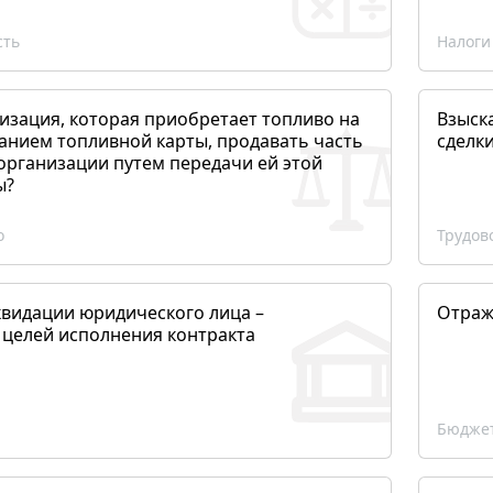
сть
Налоги
изация, которая приобретает топливо на
Взыск
анием топливной карты, продавать часть
сделк
организации путем передачи ей этой
ы?
о
Трудов
квидации юридического лица –
Отраж
 целей исполнения контракта
Бюджет