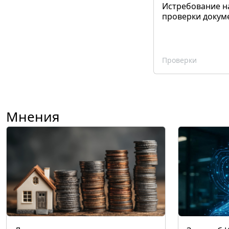
Истребование н
проверки докум
Проверки
Мнения