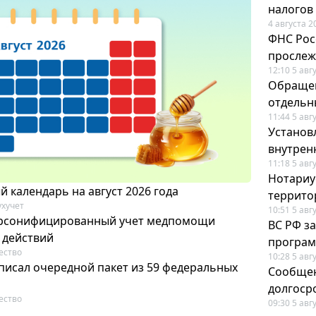
налогов
4 августа 2
ФНС Рос
прослеж
12:10 5 авг
Обращен
отдельн
11:44 5 авг
Установ
внутрен
11:18 5 авг
Нотариус
 календарь на август 2026 года
террито
ухучет
10:51 5 авг
ерсонифицированный учет медпомощи
ВС РФ з
 действий
програм
ество
10:28 5 авг
писал очередной пакет из 59 федеральных
Сообщен
долгоср
ество
09:30 5 авг