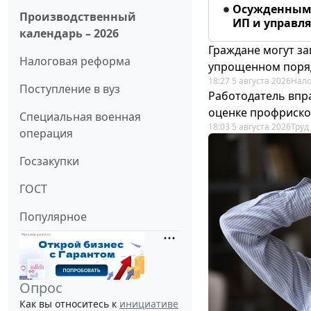
Осужденным 
Производственный
ИП и управл
календарь – 2026
Граждане могут за
Налоговая реформа
упрощенном поря
18:27 5 августа 2026
Нало
Поступление в вуз
Работодатель впр
оценке профриско
Специальная военная
18:03 5 августа 2026
Труд
операция
Госзакупки
ГОСТ
Популярное
Опрос
Как вы относитесь к
инициативе