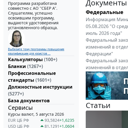
Документы
Программа разработана
совместно с АО ''СБЕР А".
Федеральные
Слушателям, успешно
освоившим программу,
Информация Минис
выдаются удостоверения
05.08.2026 "О сре
установленного образца.
июль 2026 года"
Федеральный закон
изменений в отде
Выберите тему программы повышения
Федерации"
квалификации для юристов ...
Калькуляторы
(100+)
Федеральный закон
Бланки
(1267+)
изменений в отде
Профессиональные
Федерации"
стандарты
(1601+)
Все федеральные докум
Должностные инструкции
(5277+)
База документов
Статьи
Сервисы
Курсы валют, 5 августа 2026
EUR ЦБ РФ
93,5824
+1,6235
USD ЦБ РФ
81,1291
+1,0604