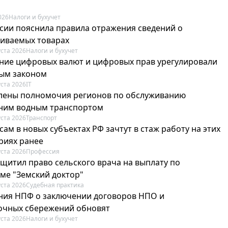
026
Налоги и бухучет
сии пояснила правила отражения сведений о
иваемых товарах
уста 2026
Налоги и бухучет
ие цифровых валют и цифровых прав урегулировали
ым законом
уста 2026
IT
лены полномочия регионов по обслуживанию
ним водным транспортом
уста 2026
Транспорт
ам в новых субъектах РФ зачтут в стаж работу на этих
риях ранее
уста 2026
Профессия
ащитил право сельского врача на выплату по
ме "Земский доктор"
уста 2026
Судебная практика
ия НПФ о заключении договоров НПО и
очных сбережений обновят
уста 2026
Налоги и бухучет