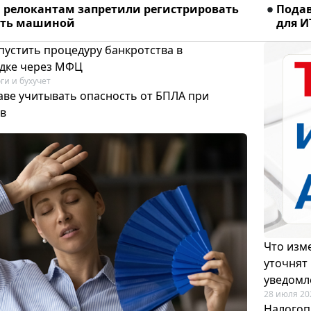
релокантам запретили регистрировать
Подав
ять машиной
для И
пустить процедуру банкротства в
дке через МФЦ
ги и бухучет
аве учитывать опасность от БПЛА при
в
Что изме
уточнят
уведомл
28 июля 20
Налогоп