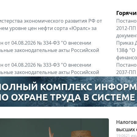
Горячи
терства экономического развития РФ от
Постано
днем уровне цен нефти сорта «Юралс» за
2012-ПП
докумен
 от 04.08.2026 № 334-ФЗ "О внесении
Приказ Д
льные законодательные акты Российской
138ф "О
финансов
 от 04.08.2026 № 333-ФЗ "О внесении
Постано
льные законодательные акты Российской
2037-ПП
Правител
енты
Все регио
Налогов
высших 
19:06
21 ию