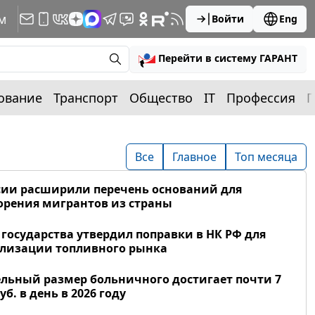
м
Войти
Eng
Перейти в систему ГАРАНТ
ование
Транспорт
Общество
IT
Профессия
П
Все
Главное
Топ месяца
сии расширили перечень оснований для
рения мигрантов из страны
 государства утвердил поправки в НК РФ для
лизации топливного рынка
льный размер больничного достигает почти 7
уб. в день в 2026 году