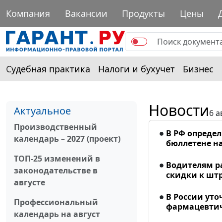
Компания
Вакансии
Продукты
Цены
Судебная практика
Налоги и бухучет
Бизнес
Новости
Актуальное
6 а
Производственный
В РФ опреде
календарь – 2027 (проект)
бюллетене на
ТОП-25 изменений в
Водителям р
законодательстве в
скидки к шт
августе
В России ут
Профессиональный
фармацевтич
календарь на август