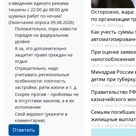
о введении единого режима
тишины с 22:00 до 08:00 для
Осторожно, жара:
шумных работ по ночам?
по организации т
(Окончание опроса 09.08.2026)
31 июля 2026
Труд
Положительно, пора навести
Как учесть суммы
порядок на федеральном
автоматизирован
уровне
15:37 5 августа 2026
Нало
Я за, это дополнительно
При оценке заяво
защитит право граждан на
налогообложения 
отдых
14:43 5 августа 2026
Бизн
Отрицательно, надо
Минздрав России 
учитывать региональные
детям при туберку
особенности: плотность
13:47 5 августа 2026
Соци
застройки, ритм жизни и т. д.
Правительство РФ
Скорее против – проблемы не
казначейского мо
в отсутствии законов, а в их
12:55 5 августа 2026
Бюдж
исполнении
Семьям погибших 
Свой вариант (укажите в
жилищные выпла
комментарии)
12:38 5 августа 2026
Общ
Ответить