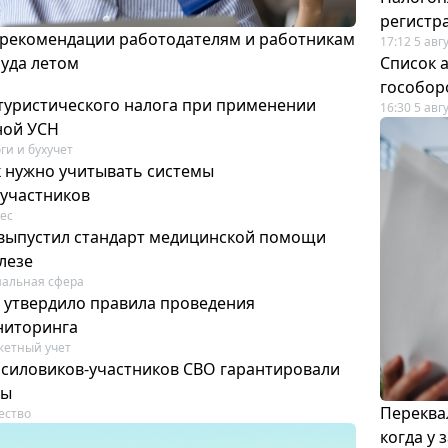
регистр
 рекомендации работодателям и работникам
17:12 5 авг
руда летом
Список а
гособор
 туристического налога при применении
16:30 5 авг
ной УСН
ги и бухучет
к нужно учитывать системы
участников
ес
выпустил стандарт медицинской помощи
лезе
альная сфера
 утвердило правила проведения
ниторинга
етный учет
силовиков-участников СВО гарантировали
ты
Переква
ество
когда у