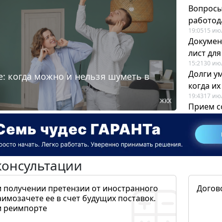
Вопросы
работода
19:05
15 ию
Докумен
лист дл
15:21
30 ию
Долги у
: когда можно и нельзя шуметь в
когда и
19:43
17 ию
ЖКХ
Прием с
для кадр
12:28
22 ию
консультации
и получении претензии от иностранного
Догов
аимозачете ее в счет будущих поставок.
и реимпорте