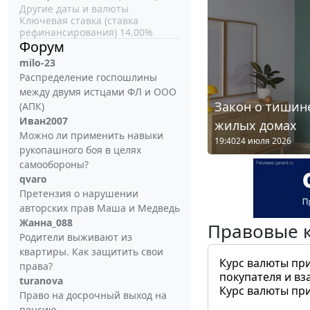
Другие даты и валюты
Ключевая ставка (ставка
рефинансирования) 14.00%
Форум
milo-23
Распределение госпошлины
между двумя истцами ФЛ и ООО
Закон о тишине
(АПК)
Иван2007
жилых домах
Можно ли применить навыки
19:40
24 июля 2026
рукопашного боя в целях
самообороны?
qvaro
Претензия о нарушении
авторских прав Маша и Медведь
Жанна_088
Правовые 
Родители выживают из
квартиры. Как защитить свои
Курс валюты пр
права?
покупателя и вз
turanova
Курс валюты пр
Право на досрочный выход на
пенсию