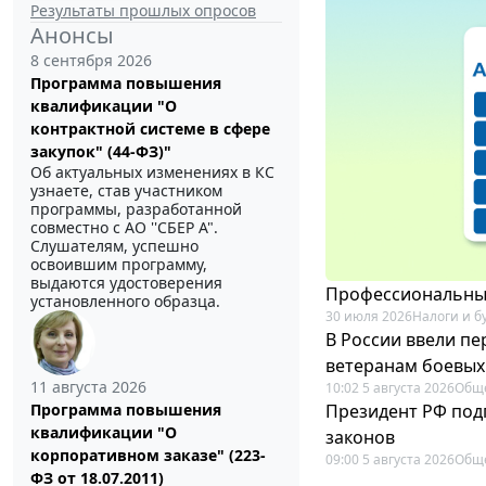
Результаты прошлых опросов
Анонсы
8 сентября 2026
Программа повышения
квалификации "О
контрактной системе в сфере
закупок" (44-ФЗ)"
Об актуальных изменениях в КС
узнаете, став участником
программы, разработанной
совместно с АО ''СБЕР А".
Слушателям, успешно
освоившим программу,
выдаются удостоверения
Профессиональный
установленного образца.
30 июля 2026
Налоги и б
В России ввели п
ветеранам боевых
11 августа 2026
10:02 5 августа 2026
Общ
Президент РФ под
Программа повышения
квалификации "О
законов
корпоративном заказе" (223-
09:00 5 августа 2026
Общ
ФЗ от 18.07.2011)