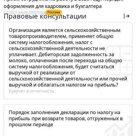
оформления для кадровика и бухгалтера
12:28
22 июля 2026
Труд
Реклама
Правовые консультации
Организация является сельскохозяйственным
товаропроизводителем, применяет общую
систему налогообложения, налог с
сельскохозяйственной деятельности не
уплачивает. Дебиторская задолженность за
молоко, оплаченная после перехода на общую
систему налогообложения, будет считаться
выручкой от реализации от
сельскохозяйственной деятельности или прочей
выручкой и облагаться налогом на прибыль?
Бухучет и отчетность
Порядок заполнения декларации по налогу на
прибыль при возврате товаров, отгруженных в
прошлом периоде