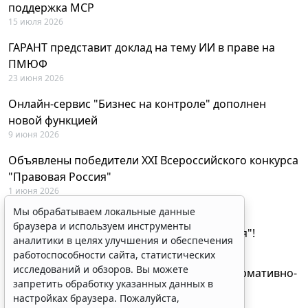
поддержка MCP
15 июля 2026
ГАРАНТ представит доклад на тему ИИ в праве на
ПМЮФ
23 июня 2026
Онлайн-сервис "Бизнес на контроле" дополнен
новой функцией
9 июня 2026
Объявлены победители XXI Всероссийского конкурса
"Правовая Россия"
1 июня 2026
Мы обрабатываем локальные данные
29 мая будут объявлены лауреаты XXI
браузера и используем инструменты
Всероссийского конкурса "Правовая Россия"!
аналитики в целях улучшения и обеспечения
27 мая 2026
работоспособности сайта, статистических
исследований и обзоров. Вы можете
AI-ассистент Искра теперь анализирует нормативно-
запретить обработку указанных данных в
техническую документацию
настройках браузера. Пожалуйста,
28 апреля 2026