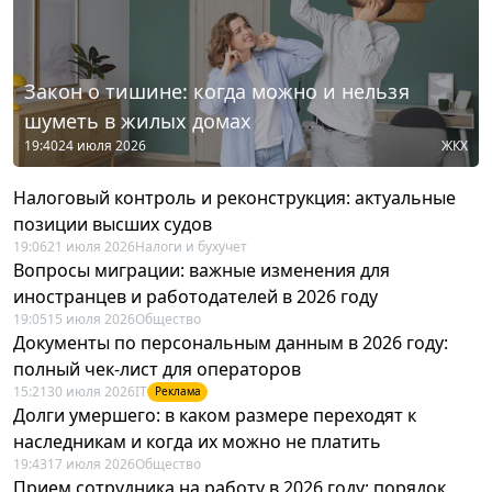
Закон о тишине: когда можно и нельзя
шуметь в жилых домах
19:40
24 июля 2026
ЖКХ
Налоговый контроль и реконструкция: актуальные
позиции высших судов
19:06
21 июля 2026
Налоги и бухучет
Вопросы миграции: важные изменения для
иностранцев и работодателей в 2026 году
19:05
15 июля 2026
Общество
Документы по персональным данным в 2026 году:
полный чек-лист для операторов
15:21
30 июля 2026
IT
Реклама
Долги умершего: в каком размере переходят к
наследникам и когда их можно не платить
19:43
17 июля 2026
Общество
Прием сотрудника на работу в 2026 году: порядок