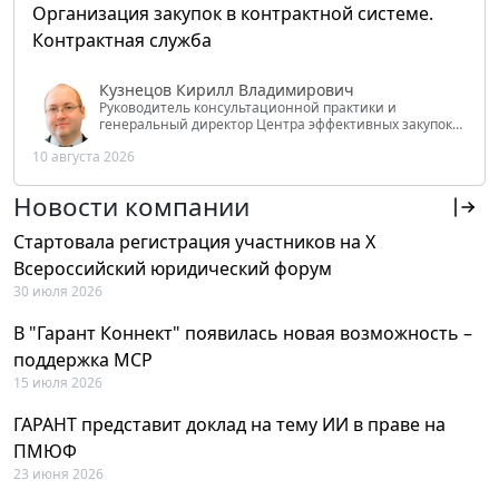
Организация закупок в контрактной системе.
Контрактная служба
Кузнецов Кирилл Владимирович
Руководитель консультационной практики и
генеральный директор Центра эффективных закупок
Tendery.ru, ведущий эксперт РАНХиГС при Президенте
10 августа 2026
РФ
Новости компании
Стартовала регистрация участников на X
Всероссийский юридический форум
30 июля 2026
В "Гарант Коннект" появилась новая возможность –
поддержка MCP
15 июля 2026
ГАРАНТ представит доклад на тему ИИ в праве на
ПМЮФ
23 июня 2026