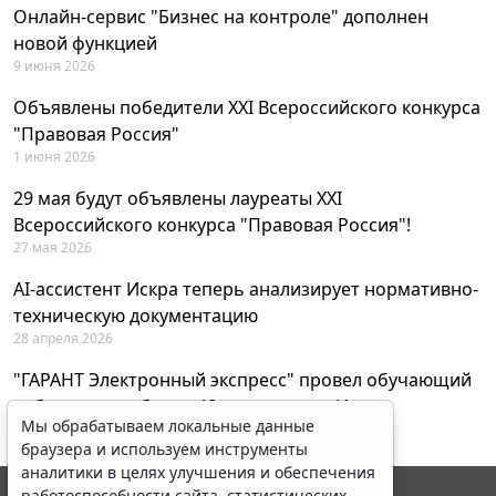
Онлайн-сервис "Бизнес на контроле" дополнен
новой функцией
9 июня 2026
Объявлены победители XXI Всероссийского конкурса
"Правовая Россия"
1 июня 2026
29 мая будут объявлены лауреаты XXI
Всероссийского конкурса "Правовая Россия"!
27 мая 2026
AI-ассистент Искра теперь анализирует нормативно-
техническую документацию
28 апреля 2026
"ГАРАНТ Электронный экспресс" провел обучающий
вебинар по работе с AI-ассистентом Искра
Мы обрабатываем локальные данные
23 апреля 2026
браузера и используем инструменты
аналитики в целях улучшения и обеспечения
работоспособности сайта, статистических