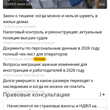
13:43
31 июля 2026
Труд
Закон о тишине: когда можно и нельзя шуметь в
жилых домах
19:40
24 июля 2026
ЖКХ
Налоговый контроль и реконструкция: актуальные
позиции высших судов
19:06
21 июля 2026
Налоги и бухучет
Документы по персональным данным в 2026 году:
полный чек-лист для операторов
15:21
30 июля 2026
IT
Реклама
Вопросы миграции: важные изменения для
иностранцев и работодателей в 2026 году
19:05
15 июля 2026
Общество
Долги умершего: в каком размере переходят к
наследникам и когда их можно не платить
19:43
17 июля 2026
Общество
Правовые консультации
Начисляются ли страховые взносы и НДФЛ на