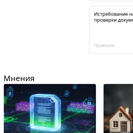
Истребование н
проверки докум
Проверки
Мнения