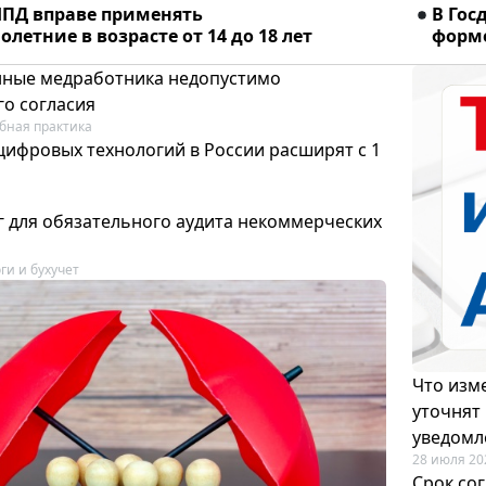
ПД вправе применять
В Гос
летние в возрасте от 14 до 18 лет
форме
ные медработника недопустимо
го согласия
бная практика
цифровых технологий в России расширят с 1
 для обязательного аудита некоммерческих
ги и бухучет
Что изме
уточнят
уведомл
28 июля 20
Срок со