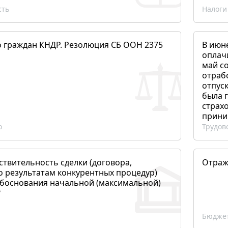
сть
Налоги
о граждан КНДР. Резолюция СБ ООН 2375
В июн
оплач
май со
отраб
отпуск
была 
страхо
прини
о
Трудов
ствительность сделки (договора,
Отраж
о результатам конкурентных процедур)
боснования начальной (максимальной)
?
Бюджет