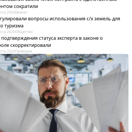
ентом сократили
уста 2026
Бизнес
егулировали вопросы использования с/х земель для
го туризма
уста 2026
Общество
 подтверждения статуса эксперта в законе о
роле скорректировали
уста 2026
Проверки