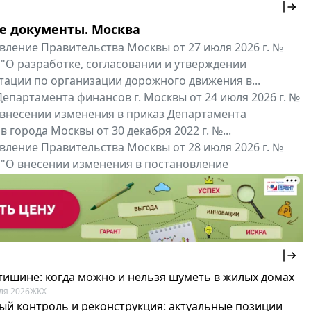
е документы. Москва
вление Правительства Москвы от 27 июля 2026 г. №
 "О разработке, согласовании и утверждении
тации по организации дорожного движения в...
епартамента финансов г. Москвы от 24 июля 2026 г. №
 внесении изменения в приказ Департамента
 города Москвы от 30 декабря 2022 г. №...
вление Правительства Москвы от 28 июля 2026 г. №
 "О внесении изменения в постановление
ьства Москвы от 26 июля 2011 г. № 334-ПП"
нальные документы
Мой регион ...
 тишине: когда можно и нельзя шуметь в жилых домах
ля 2026
ЖКХ
ый контроль и реконструкция: актуальные позиции