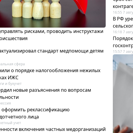
контраг
16:55 7 авг
В РФ ур
сельско
 управлять рисками, проводить инструктажи
16:18 7 авг
роисшествия
Порядок
госконт
актуализировал стандарт медпомощи детям
15:57 7 авг
альная сфера
или о порядке налогообложения нежилых
тках ИЖС
ги и бухучет
ердил новые разъяснения по вопросам
ельности
фессия
м оформить реклассификацию
дотчетного лица
етный учет
нности включения частных медорганизаций