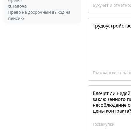
Бухучет и отчетно
turanova
Право на досрочный выход на
пенсию
Трудоустройств
Гражданское прав
Влечет ли недей
заключенного п
несоблюдение о
цены контракта
Госзакупки