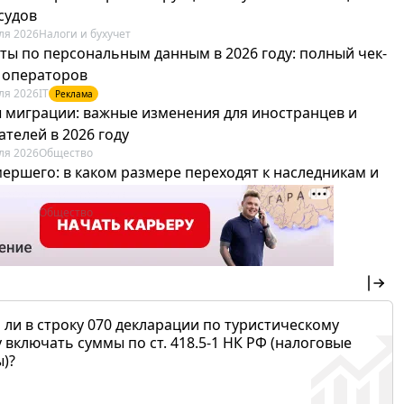
судов
ля 2026
Налоги и бухучет
ты по персональным данным в 2026 году: полный чек-
я операторов
ля 2026
IT
Реклама
 миграции: важные изменения для иностранцев и
телей в 2026 году
ля 2026
Общество
мершего: в каком размере переходят к наследникам и
х можно не платить
ля 2026
Общество
 ли в строку 070 декларации по туристическому
 включать суммы по ст. 418.5-1 НК РФ (налоговые
)?