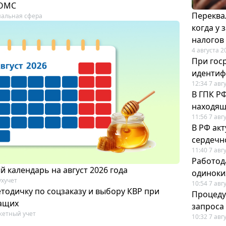
 ОМС
Переква
альная сфера
когда у
налогов
4 августа 2
При гос
иденти
12:34 7 авг
В ГПК Р
находящ
11:56 7 авг
В РФ ак
сердечн
11:40 7 авг
Работод
 календарь на август 2026 года
одиноки
ухучет
10:54 7 авг
тодичку по соцзаказу и выбору КВР при
Процеду
ащих
запроса
етный учет
10:32 7 авг