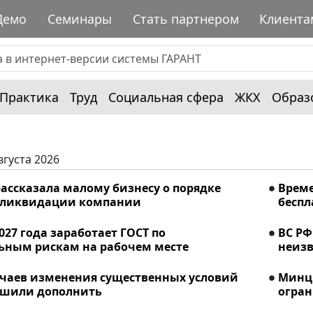
Демо
Семинары
Стать партнером
Клиента
Практика
Труд
Социальная сфера
ЖКХ
Образ
вгуста 2026
ассказала малому бизнесу о порядке
Време
 ликвидации компании
беспл
2027 года заработает ГОСТ по
ВС РФ
ьным рискам на рабочем месте
неизв
учаев изменения существенных условий
Минци
ешили дополнить
огран