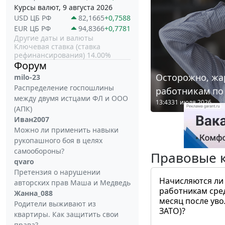
Курсы валют, 9 августа 2026
USD ЦБ РФ
82,1665
+0,7588
EUR ЦБ РФ
94,8366
+0,7781
Другие даты и валюты
Ключевая ставка (ставка
рефинансирования) 14.00%
Форум
Осторожно, жа
milo-23
Распределение госпошлины
работникам по
между двумя истцами ФЛ и ООО
13:43
31 июля 2026
(АПК)
Иван2007
Можно ли применить навыки
рукопашного боя в целях
самообороны?
Правовые 
qvaro
Претензия о нарушении
Начисляются ли
авторских прав Маша и Медведь
работникам сре
Жанна_088
месяц после ув
Родители выживают из
ЗАТО)?
квартиры. Как защитить свои
права?