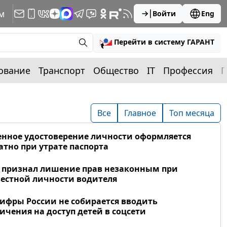
м
Войти
Eng
Перейти в систему ГАРАНТ
ование
Транспорт
Общество
IT
Профессия
П
Все
Главное
Топ месяца
нное удостоверение личности оформляется
атно при утрате паспорта
 признал лишение прав незаконным при
естной личности водителя
фры России не собирается вводить
ичения на доступ детей в соцсети