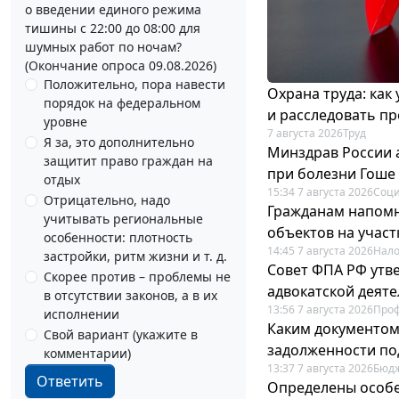
о введении единого режима
тишины с 22:00 до 08:00 для
шумных работ по ночам?
(Окончание опроса 09.08.2026)
Положительно, пора навести
Охрана труда: как
порядок на федеральном
и расследовать п
уровне
7 августа 2026
Труд
Я за, это дополнительно
Минздрав России 
защитит право граждан на
при болезни Гоше
отдых
15:34 7 августа 2026
Соци
Отрицательно, надо
Гражданам напомн
учитывать региональные
объектов на учас
особенности: плотность
14:45 7 августа 2026
Нало
застройки, ритм жизни и т. д.
Совет ФПА РФ утв
Скорее против – проблемы не
адвокатской деят
в отсутствии законов, а в их
13:56 7 августа 2026
Про
исполнении
Каким документо
Свой вариант (укажите в
задолженности по
комментарии)
13:37 7 августа 2026
Бюдж
Ответить
Определены особе