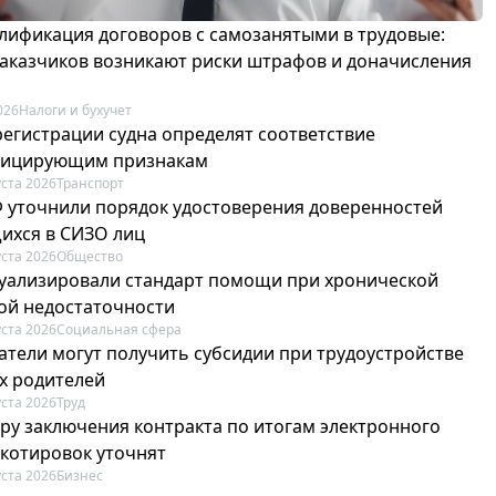
лификация договоров с самозанятыми в трудовые:
 заказчиков возникают риски штрафов и доначисления
026
Налоги и бухучет
регистрации судна определят соответствие
фицирующим признакам
уста 2026
Транспорт
Ф уточнили порядок удостоверения доверенностей
ихся в СИЗО лиц
уста 2026
Общество
туализировали стандарт помощи при хронической
ой недостаточности
уста 2026
Социальная сфера
атели могут получить субсидии при трудоустройстве
х родителей
уста 2026
Труд
ру заключения контракта по итогам электронного
 котировок уточнят
уста 2026
Бизнес