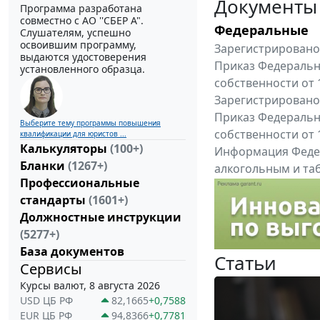
Документы
Программа разработана
совместно с АО ''СБЕР А".
Федеральные
Слушателям, успешно
освоившим программу,
Зарегистрировано 
выдаются удостоверения
Приказ Федеральн
установленного образца.
собственности от 
Зарегистрировано 
Приказ Федеральн
Выберите тему программы повышения
собственности от 
квалификации для юристов ...
Калькуляторы
(100+)
Информация Федер
Бланки
(1267+)
алкогольным и таб
Профессиональные
"Вниманию произв
стандарты
(1601+)
Все федеральные докум
Должностные инструкции
(5277+)
База документов
Статьи
Сервисы
Курсы валют, 8 августа 2026
USD ЦБ РФ
82,1665
+0,7588
EUR ЦБ РФ
94,8366
+0,7781