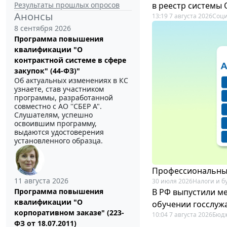
Результаты прошлых опросов
в реестр системы
Анонсы
13:19 7 августа 2026
Соци
8 сентября 2026
Программа повышения
квалификации "О
контрактной системе в сфере
закупок" (44-ФЗ)"
Об актуальных изменениях в КС
узнаете, став участником
программы, разработанной
совместно с АО ''СБЕР А".
Слушателям, успешно
освоившим программу,
выдаются удостоверения
установленного образца.
Профессиональный
11 августа 2026
30 июля 2026
Налоги и б
В РФ выпустили ме
Программа повышения
квалификации "О
обучении госслуж
корпоративном заказе" (223-
10:04 7 августа 2026
Бюдж
ФЗ от 18.07.2011)