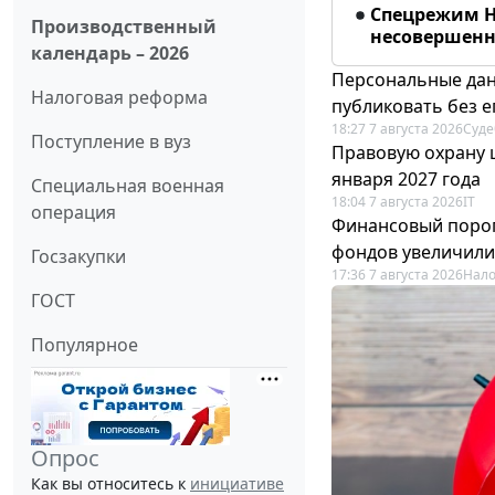
Спецрежим Н
Производственный
несовершенно
календарь – 2026
Персональные дан
Налоговая реформа
публиковать без е
18:27 7 августа 2026
Суде
Поступление в вуз
Правовую охрану 
января 2027 года
Специальная военная
18:04 7 августа 2026
IT
операция
Финансовый порог
фондов увеличили
Госзакупки
17:36 7 августа 2026
Нало
ГОСТ
Популярное
Опрос
Как вы относитесь к
инициативе