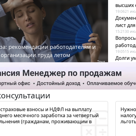
высших 
19:06
21 ию
Докумен
лист дл
15:21
30 ию
Вопросы
работода
ра: рекомендации работодателям и
19:05
15 ию
 организации труда летом
Долги у
Труд
когда и
19:43
17 ию
консультации
 страховые взносы и НДФЛ на выплату
Нужно
днего месячного заработка за четвертый
налогу
ольнения (гражданам, проживающим в
льготы