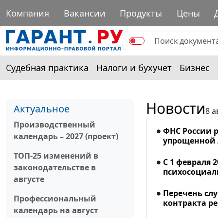
Компания
Вакансии
Продукты
Цены
Судебная практика
Налоги и бухучет
Бизнес
Новости
Актуальное
8 а
Производственный
ФНС России р
календарь – 2027 (проект)
упрощенной
ТОП-25 изменений в
С 1 февраля 
законодательстве в
психосоциал
августе
Перечень сл
Профессиональный
контракта р
календарь на август