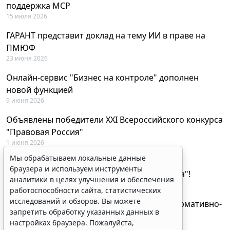
поддержка MCP
15 июля 2026
ГАРАНТ представит доклад на тему ИИ в праве на
ПМЮФ
23 июня 2026
Онлайн-сервис "Бизнес на контроле" дополнен
новой функцией
9 июня 2026
Объявлены победители XXI Всероссийского конкурса
"Правовая Россия"
1 июня 2026
Мы обрабатываем локальные данные
29 мая будут объявлены лауреаты XXI
браузера и используем инструменты
Всероссийского конкурса "Правовая Россия"!
аналитики в целях улучшения и обеспечения
27 мая 2026
работоспособности сайта, статистических
исследований и обзоров. Вы можете
AI-ассистент Искра теперь анализирует нормативно-
запретить обработку указанных данных в
техническую документацию
настройках браузера. Пожалуйста,
28 апреля 2026