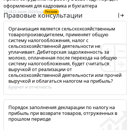
оформления для кадровика и бухгалтера
12:28
22 июля 2026
Труд
Реклама
Правовые консультации
Организация является сельскохозяйственным
товаропроизводителем, применяет общую
систему налогообложения, налог с
сельскохозяйственной деятельности не
уплачивает. Дебиторская задолженность за
молоко, оплаченная после перехода на общую
систему налогообложения, будет считаться
выручкой от реализации от
сельскохозяйственной деятельности или прочей
выручкой и облагаться налогом на прибыль?
Бухучет и отчетность
Порядок заполнения декларации по налогу на
прибыль при возврате товаров, отгруженных в
прошлом периоде