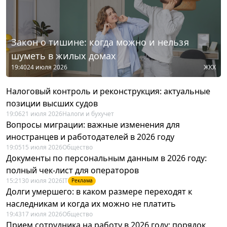
Закон о тишине: когда можно и нельзя
шуметь в жилых домах
19:40
24 июля 2026
ЖКХ
Налоговый контроль и реконструкция: актуальные
позиции высших судов
19:06
21 июля 2026
Налоги и бухучет
Вопросы миграции: важные изменения для
иностранцев и работодателей в 2026 году
19:05
15 июля 2026
Общество
Документы по персональным данным в 2026 году:
полный чек-лист для операторов
15:21
30 июля 2026
IT
Реклама
Долги умершего: в каком размере переходят к
наследникам и когда их можно не платить
19:43
17 июля 2026
Общество
Прием сотрудника на работу в 2026 году: порядок