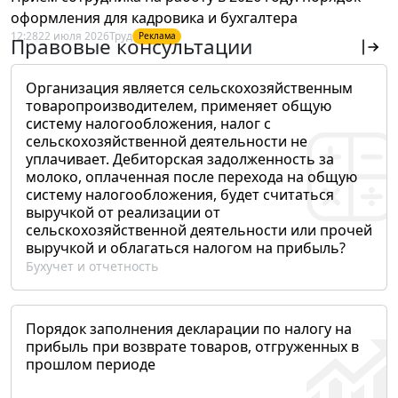
оформления для кадровика и бухгалтера
12:28
22 июля 2026
Труд
Реклама
Правовые консультации
Организация является сельскохозяйственным
товаропроизводителем, применяет общую
систему налогообложения, налог с
сельскохозяйственной деятельности не
уплачивает. Дебиторская задолженность за
молоко, оплаченная после перехода на общую
систему налогообложения, будет считаться
выручкой от реализации от
сельскохозяйственной деятельности или прочей
выручкой и облагаться налогом на прибыль?
Бухучет и отчетность
Порядок заполнения декларации по налогу на
прибыль при возврате товаров, отгруженных в
прошлом периоде