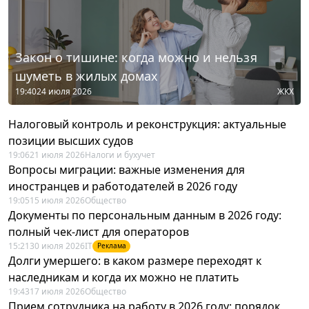
Закон о тишине: когда можно и нельзя
шуметь в жилых домах
19:40
24 июля 2026
ЖКХ
Налоговый контроль и реконструкция: актуальные
позиции высших судов
19:06
21 июля 2026
Налоги и бухучет
Вопросы миграции: важные изменения для
иностранцев и работодателей в 2026 году
19:05
15 июля 2026
Общество
Документы по персональным данным в 2026 году:
полный чек-лист для операторов
15:21
30 июля 2026
IT
Реклама
Долги умершего: в каком размере переходят к
наследникам и когда их можно не платить
19:43
17 июля 2026
Общество
Прием сотрудника на работу в 2026 году: порядок