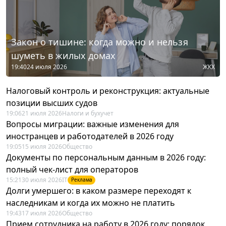
Закон о тишине: когда можно и нельзя
шуметь в жилых домах
19:40
24 июля 2026
ЖКХ
Налоговый контроль и реконструкция: актуальные
позиции высших судов
19:06
21 июля 2026
Налоги и бухучет
Вопросы миграции: важные изменения для
иностранцев и работодателей в 2026 году
19:05
15 июля 2026
Общество
Документы по персональным данным в 2026 году:
полный чек-лист для операторов
15:21
30 июля 2026
IT
Реклама
Долги умершего: в каком размере переходят к
наследникам и когда их можно не платить
19:43
17 июля 2026
Общество
Прием сотрудника на работу в 2026 году: порядок