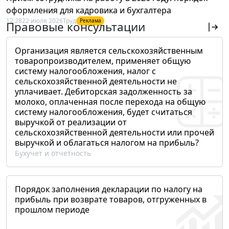
оформления для кадровика и бухгалтера
12:28
22 июля 2026
Труд
Реклама
Правовые консультации
Организация является сельскохозяйственным
товаропроизводителем, применяет общую
систему налогообложения, налог с
сельскохозяйственной деятельности не
уплачивает. Дебиторская задолженность за
молоко, оплаченная после перехода на общую
систему налогообложения, будет считаться
выручкой от реализации от
сельскохозяйственной деятельности или прочей
выручкой и облагаться налогом на прибыль?
Бухучет и отчетность
Порядок заполнения декларации по налогу на
прибыль при возврате товаров, отгруженных в
прошлом периоде