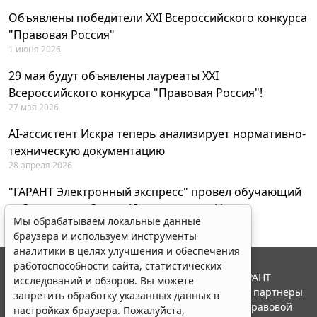
Объявлены победители XXI Всероссийского конкурса
"Правовая Россия"
1 июня 2026
29 мая будут объявлены лауреаты XXI
Всероссийского конкурса "Правовая Россия"!
27 мая 2026
AI-ассистент Искра теперь анализирует нормативно-
техническую документацию
28 апреля 2026
"ГАРАНТ Электронный экспресс" провел обучающий
вебинар по работе с AI-ассистентом Искра
Мы обрабатываем локальные данные
23 апреля 2026
браузера и используем инструменты
аналитики в целях улучшения и обеспечения
работоспособности сайта, статистических
© ООО "НПП "ГАРАНТ-СЕРВИС", 2026. Система ГАРАНТ
исследований и обзоров. Вы можете
выпускается с 1990 года. Компания "Гарант" и ее партнеры
запретить обработку указанных данных в
являются участниками Российской ассоциации правовой
настройках браузера. Пожалуйста,