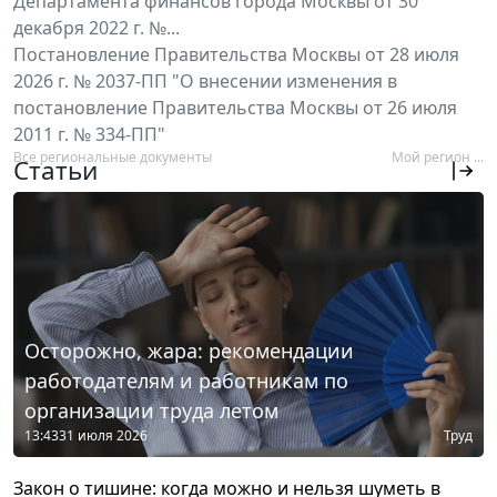
Департамента финансов города Москвы от 30
декабря 2022 г. №...
Постановление Правительства Москвы от 28 июля
2026 г. № 2037-ПП "О внесении изменения в
постановление Правительства Москвы от 26 июля
2011 г. № 334-ПП"
Все региональные документы
Мой регион ...
Статьи
Осторожно, жара: рекомендации
работодателям и работникам по
организации труда летом
13:43
31 июля 2026
Труд
Закон о тишине: когда можно и нельзя шуметь в