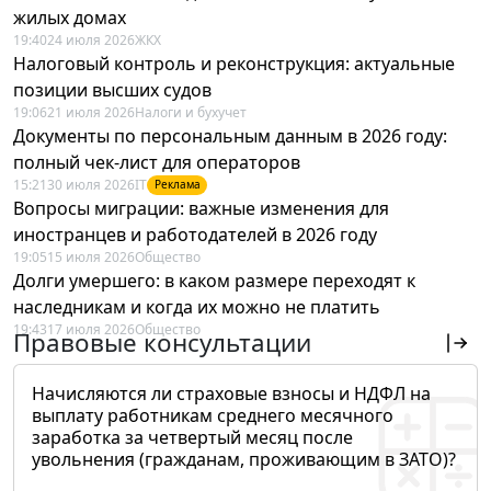
жилых домах
19:40
24 июля 2026
ЖКХ
Налоговый контроль и реконструкция: актуальные
позиции высших судов
19:06
21 июля 2026
Налоги и бухучет
Документы по персональным данным в 2026 году:
полный чек-лист для операторов
15:21
30 июля 2026
IT
Реклама
Вопросы миграции: важные изменения для
иностранцев и работодателей в 2026 году
19:05
15 июля 2026
Общество
Долги умершего: в каком размере переходят к
наследникам и когда их можно не платить
19:43
17 июля 2026
Общество
Правовые консультации
Начисляются ли страховые взносы и НДФЛ на
выплату работникам среднего месячного
заработка за четвертый месяц после
увольнения (гражданам, проживающим в ЗАТО)?